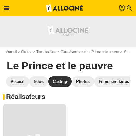
profil
menu
search
Accueil
Cinéma
Tous les films
Films Aventure
Le Prince et le pauvre
Casting Le Prince et le pauvre
Le Prince et le pauvre
Accueil
News
Casting
Photos
Films similaires
Réalisateurs