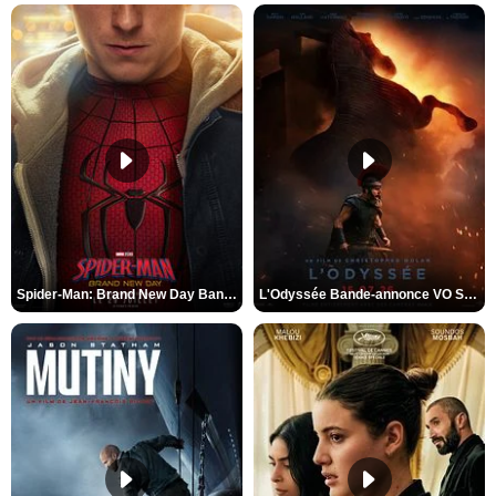
Spider-Man: Brand New Day Bande-annonce VO STFR
L'Odyssée Bande-annonce VO STFR