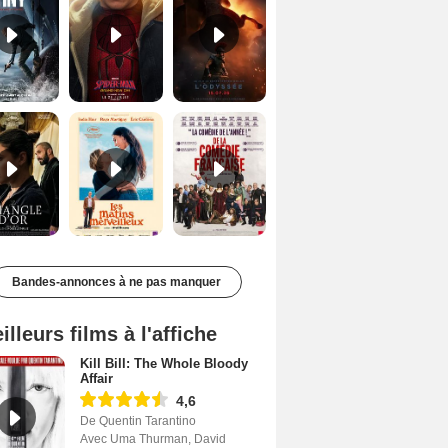
Le Triangle d'or Bande-annonce VF
Les Matins merveilleux Bande-annonce VF
De la Comédie-Française Teaser VF
Bandes-annonces à ne pas manquer
illeurs films à l'affiche
Kill Bill: The Whole Bloody
Affair
4,6
De Quentin Tarantino
Avec Uma Thurman, David