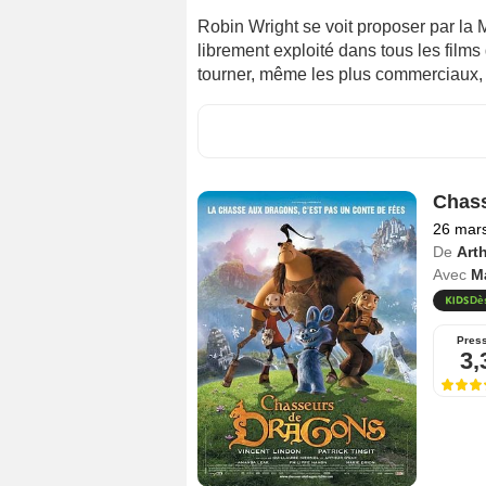
Robin Wright se voit proposer par la 
librement exploité dans tous les fil
tourner, même les plus commerciaux, c
Chass
26 mar
De
Art
Avec
Ma
Dè
Pres
3,