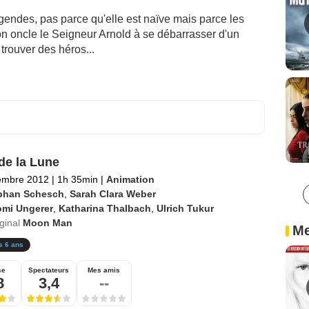
légendes, pas parce qu'elle est naïve mais parce les
son oncle le Seigneur Arnold à se débarrasser d'un
 trouver des héros...
de la Lune
embre 2012
|
1h 35min
|
Animation
phan Schesch
,
Sarah Clara Weber
omi Ungerer
,
Katharina Thalbach
,
Ulrich Tukur
iginal
Moon Man
Me
s 6 ans
se
Spectateurs
Mes amis
8
3,4
--