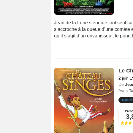
Jean de la Lune s’ennuie tout seul sur l
s’accroche à la queue d’une comète e
qu’il s’agit d’un envahisseur, le pour
Le Ch
2 juin 
De
Jea
Avec
T
Dè
Pres
3,