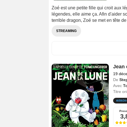
Zoé est une petite fille qui croit aux 
légendes, elle aime ça. Afin d'aider 
terrible dragon, Zoé se met en tête de
STREAMING
Jean 
19 déc
De
Ste
Avec
T
Titre or
Dè
Pres
3,