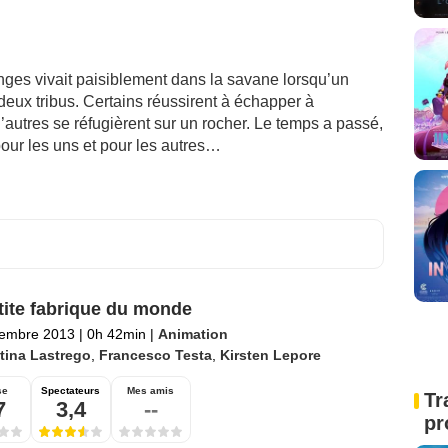
inges vivait paisiblement dans la savane lorsqu’un
eux tribus. Certains réussirent à échapper à
’autres se réfugièrent sur un rocher. Le temps a passé,
pour les uns et pour les autres…
tite fabrique du monde
tembre 2013
|
0h 42min
|
Animation
stina Lastrego
,
Francesco Testa
,
Kirsten Lepore
se
Spectateurs
Mes amis
Tr
7
3,4
--
pr