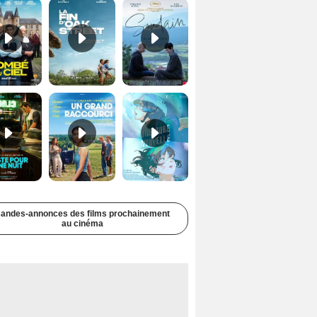
Juste pour une nuit Bande-annonce VO STFR
Un grand raccourci Bande-annonce VF
Une aube nouvelle Bande-annonce VO STFR
andes-annonces des films prochainement
au cinéma