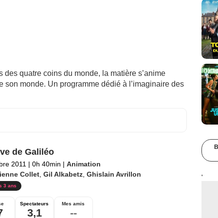
s des quatre coins du monde, la matière s’anime
nte son monde. Un programme dédié à l’imaginaire des
B
ve de Galiléo
bre 2011
|
0h 40min
|
Animation
ienne Collet
,
Gil Alkabetz
,
Ghislain Avrillon
'
s 3 ans
se
Spectateurs
Mes amis
7
3,1
--