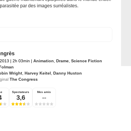
 parasitée par des images surréalistes.
ngrès
t 2013
|
2h 03min
|
Animation
,
Drame
,
Science Fiction
 Folman
obin Wright
,
Harvey Keitel
,
Danny Huston
iginal
The Congress
se
Spectateurs
Mes amis
4
3,6
--