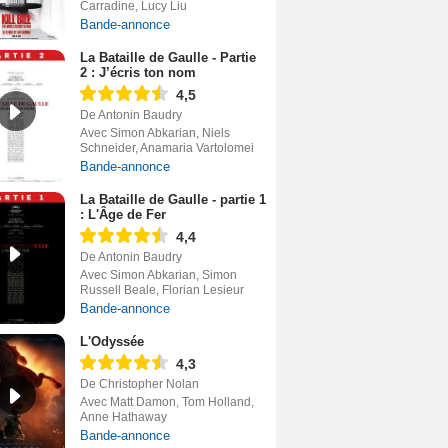
Carradine, Lucy Liu
Bande-annonce
La Bataille de Gaulle - Partie
2 : J’écris ton nom
4,5
De Antonin Baudry
Avec Simon Abkarian, Niels
Schneider, Anamaria Vartolomei
Bande-annonce
La Bataille de Gaulle - partie 1
: L'Âge de Fer
4,4
De Antonin Baudry
Avec Simon Abkarian, Simon
Russell Beale, Florian Lesieur
Bande-annonce
L'Odyssée
4,3
De Christopher Nolan
Avec Matt Damon, Tom Holland,
Anne Hathaway
Bande-annonce