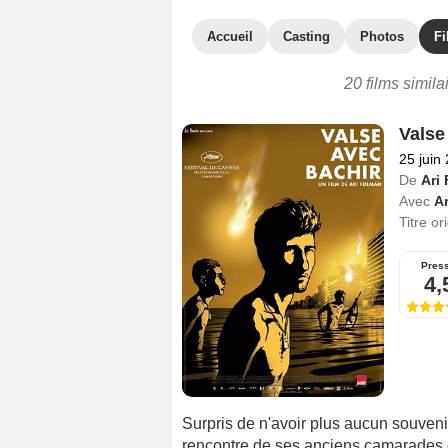
Accueil
Casting
Photos
Fi
20 films simila
Valse
25 juin
De
Ari
Avec
A
Titre or
Pres
4,
Surpris de n'avoir plus aucun souvenir
rencontre de ses anciens camarades d