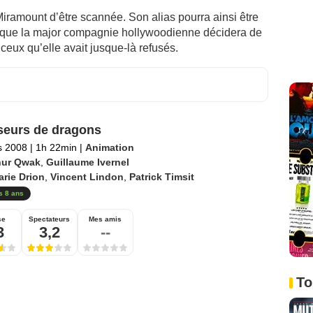
Miramount d’être scannée. Son alias pourra ainsi être
ms que la major compagnie hollywoodienne décidera de
eux qu’elle avait jusque-là refusés.
eurs de dragons
s 2008
|
1h 22min
|
Animation
hur Qwak
,
Guillaume Ivernel
rie Drion
,
Vincent Lindon
,
Patrick Timsit
s 8 ans
se
Spectateurs
Mes amis
3
3,2
--
To