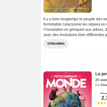
Il y a bien longtemps le peuple des s
formidable cataclysme les sépara en d
l’inondation en grimpant aux arbres, d
avec des évolutions bien différentes 
STREAMING
La pe
25 sep
De
Cri
Pres
2,