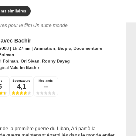
lms similaires
ires pour le film Un autre monde
 avec Bachir
 2008
|
1h 27min
|
Animation
,
Biopic
,
Documentaire
 Folman
ri Folman
,
Ori Sivan
,
Ronny Dayag
iginal
Vals Im Bashir
se
Spectateurs
Mes amis
5
4,1
--
 de la première guerre du Liban, Ari part à la
e guerre maintenant éparpillés dans le monde entier.