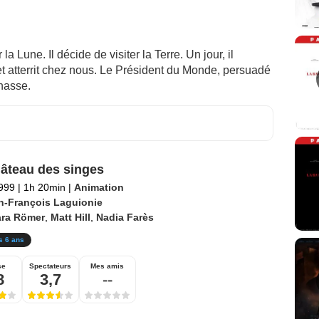
a Lune. Il décide de visiter la Terre. Un jour, il
t atterrit chez nous. Le Président du Monde, persuadé
chasse.
âteau des singes
1999
|
1h 20min
|
Animation
n-François Laguionie
ara Römer
,
Matt Hill
,
Nadia Farès
s 6 ans
se
Spectateurs
Mes amis
8
3,7
--