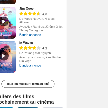
Jim Queen
4,3
De Marco Nguyen, Nicolas
Athane
Avec Alex Ramires, Jérémy Gillet,
Shirley Souagnon
Bande-annonce
In Waves
4,2
De Phuong Mai Nguyen
Avec Lyna Khoudri, Paul Kircher,
Rio Vega
Bande-annonce
Tous les meilleurs films au ciné
ailers des films
ochainement au cinéma
Tombé du ciel Bande-annonce VF
La fin d’Oak Street Bande-annonce VO STFR
Soudain Bande-annonce VF STFR