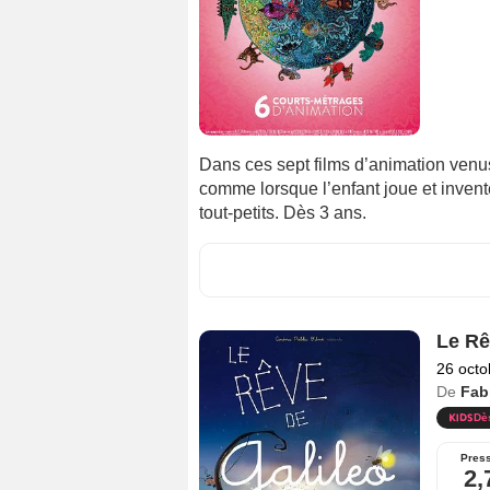
Dans ces sept films d’animation venu
comme lorsque l’enfant joue et inve
tout-petits. Dès 3 ans.
Le Rê
26 octo
De
Fab
Dè
Pres
2,