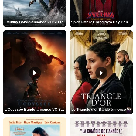
Mutiny Bande-annonce VO STFR
Spider-Man: Brand New Day Bande-annonce VO STFR
L'Odyssée Bande-annonce VO STFR
Le Triangle d'or Bande-annonce VF