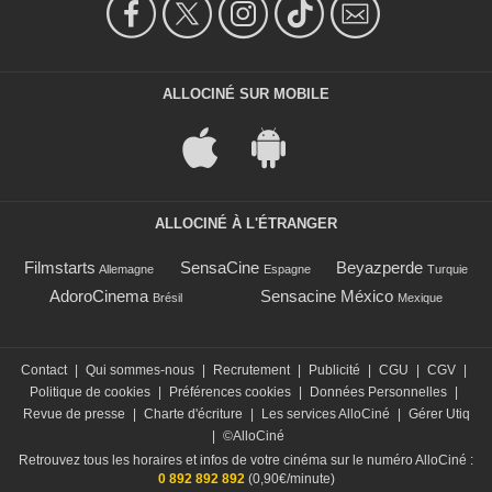
ALLOCINÉ SUR MOBILE
ALLOCINÉ À L'ÉTRANGER
Filmstarts
SensaCine
Beyazperde
Allemagne
Espagne
Turquie
AdoroCinema
Sensacine México
Brésil
Mexique
Contact
|
Qui sommes-nous
|
Recrutement
|
Publicité
|
CGU
|
CGV
|
Politique de cookies
|
Préférences cookies
|
Données Personnelles
|
Revue de presse
|
Charte d'écriture
|
Les services AlloCiné
|
Gérer Utiq
|
©AlloCiné
Retrouvez tous les horaires et infos de votre cinéma sur le numéro AlloCiné :
0 892 892 892
(0,90€/minute)