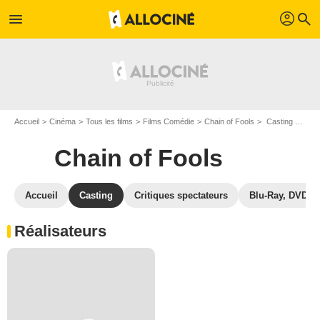
profil
menu
search
Accueil
Cinéma
Tous les films
Films Comédie
Chain of Fools
Casting Chain of Fools
Chain of Fools
Accueil
Casting
Critiques spectateurs
Blu-Ray, DVD
Réalisateurs