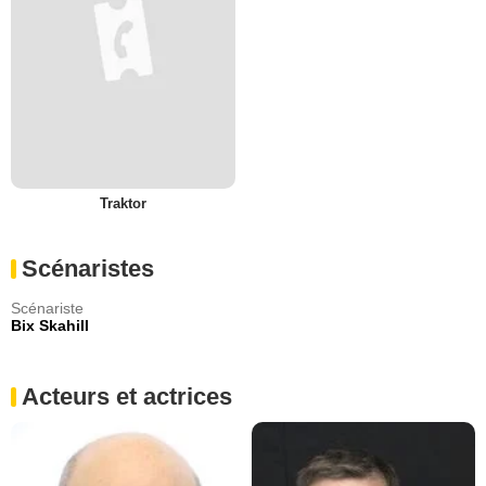
Traktor
Scénaristes
Scénariste
Bix Skahill
Acteurs et actrices