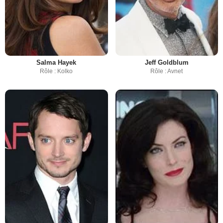
Salma Hayek
Jeff Goldblum
Rôle : Kolko
Rôle : Avnet