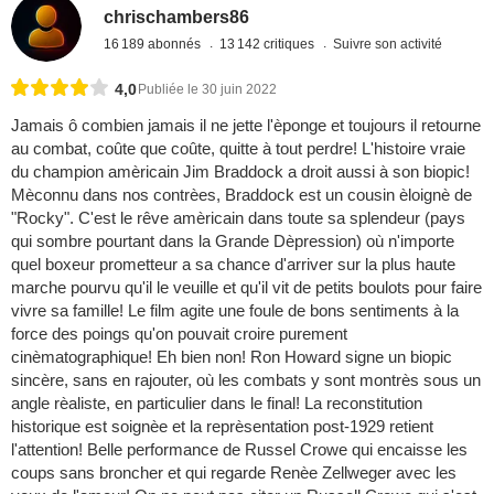
chrischambers86
16 189 abonnés
13 142 critiques
Suivre son activité
4,0
Publiée le 30 juin 2022
Jamais ô combien jamais il ne jette l'èponge et toujours il retourne
au combat, coûte que coûte, quitte à tout perdre! L'histoire vraie
du champion amèricain Jim Braddock a droit aussi à son biopic!
Mèconnu dans nos contrèes, Braddock est un cousin èloignè de
"Rocky". C'est le rêve amèricain dans toute sa splendeur (pays
qui sombre pourtant dans la Grande Dèpression) où n'importe
quel boxeur prometteur a sa chance d'arriver sur la plus haute
marche pourvu qu'il le veuille et qu'il vit de petits boulots pour faire
vivre sa famille! Le film agite une foule de bons sentiments à la
force des poings qu'on pouvait croire purement
cinèmatographique! Eh bien non! Ron Howard signe un biopic
sincère, sans en rajouter, où les combats y sont montrès sous un
angle rèaliste, en particulier dans le final! La reconstitution
historique est soignèe et la reprèsentation post-1929 retient
l'attention! Belle performance de Russel Crowe qui encaisse les
coups sans broncher et qui regarde Renèe Zellweger avec les