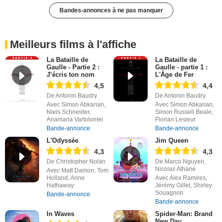
Bandes-annonces à ne pas manquer
Meilleurs films à l'affiche
La Bataille de
La Bataille de
Gaulle - Partie 2 :
Gaulle - partie 1 :
J’écris ton nom
L'Âge de Fer
4,5
4,4
De Antonin Baudry
De Antonin Baudry
Avec Simon Abkarian,
Avec Simon Abkarian,
Niels Schneider,
Simon Russell Beale,
Anamaria Vartolomei
Florian Lesieur
Bande-annonce
Bande-annonce
L'Odyssée
Jim Queen
4,3
4,3
De Christopher Nolan
De Marco Nguyen,
Nicolas Athane
Avec Matt Damon, Tom
Holland, Anne
Avec Alex Ramires,
Hathaway
Jérémy Gillet, Shirley
Souagnon
Bande-annonce
Bande-annonce
In Waves
Spider-Man: Brand
New Day