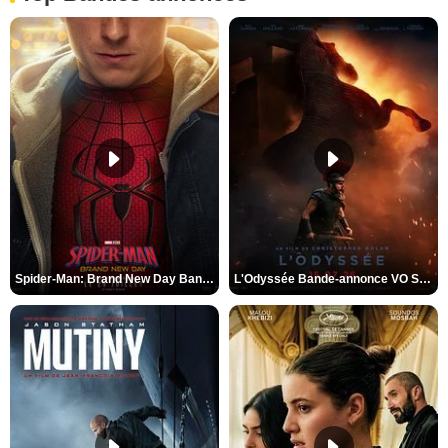
Spider-Man: Brand New Day Bande-annonce VO STFR
L'Odyssée Bande-annonce VO STFR