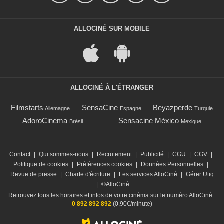
ALLOCINÉ SUR MOBILE
ALLOCINÉ À L'ÉTRANGER
Filmstarts
SensaCine
Beyazperde
Allemagne
Espagne
Turquie
AdoroCinema
Sensacine México
Brésil
Mexique
Contact
|
Qui sommes-nous
|
Recrutement
|
Publicité
|
CGU
|
CGV
|
Politique de cookies
|
Préférences cookies
|
Données Personnelles
|
Revue de presse
|
Charte d'écriture
|
Les services AlloCiné
|
Gérer Utiq
|
©AlloCiné
Retrouvez tous les horaires et infos de votre cinéma sur le numéro AlloCiné :
0 892 892 892
(0,90€/minute)