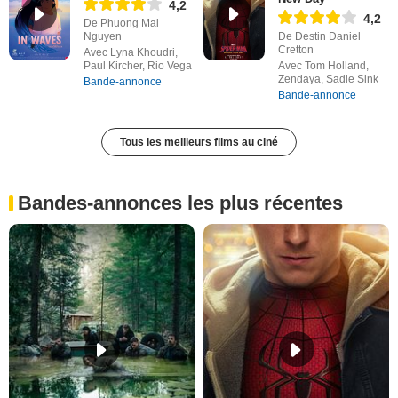
4,2
4,2
De Phuong Mai
Nguyen
De Destin Daniel
Cretton
Avec Lyna Khoudri,
Paul Kircher, Rio Vega
Avec Tom Holland,
Zendaya, Sadie Sink
Bande-annonce
Bande-annonce
Tous les meilleurs films au ciné
Bandes-annonces les plus récentes