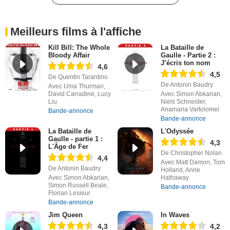
Meilleurs films à l'affiche
Kill Bill: The Whole
La Bataille de
Bloody Affair
Gaulle - Partie 2 :
J’écris ton nom
4,6
4,5
De Quentin Tarantino
De Antonin Baudry
Avec Uma Thurman,
David Carradine, Lucy
Avec Simon Abkarian,
Liu
Niels Schneider,
Anamaria Vartolomei
Bande-annonce
Bande-annonce
La Bataille de
L'Odyssée
Gaulle - partie 1 :
4,3
L'Âge de Fer
De Christopher Nolan
4,4
Avec Matt Damon, Tom
De Antonin Baudry
Holland, Anne
Avec Simon Abkarian,
Hathaway
Simon Russell Beale,
Bande-annonce
Florian Lesieur
Bande-annonce
Jim Queen
In Waves
4,3
4,2