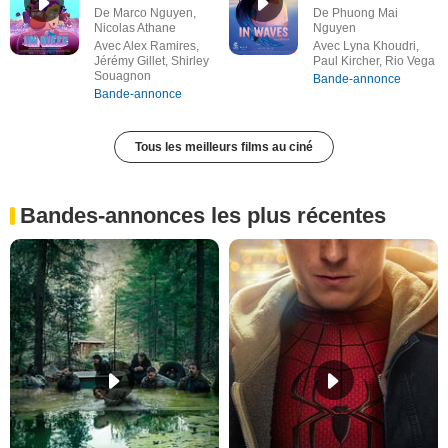
De Marco Nguyen,
De Phuong Mai
Nicolas Athane
Nguyen
Avec Alex Ramires,
Avec Lyna Khoudri,
Jérémy Gillet, Shirley
Paul Kircher, Rio Vega
Souagnon
Bande-annonce
Bande-annonce
Tous les meilleurs films au ciné
Bandes-annonces les plus récentes