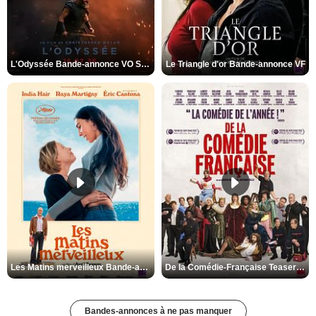
L'Odyssée Bande-annonce VO STFR
Le Triangle d'or Bande-annonce VF
Les Matins merveilleux Bande-annonce VF
De la Comédie-Française Teaser VF
Bandes-annonces à ne pas manquer