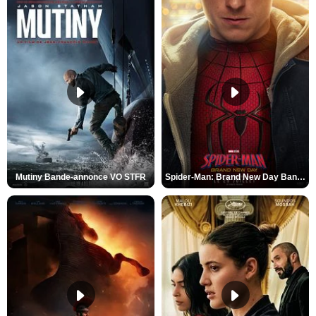
Mutiny Bande-annonce VO STFR
Spider-Man: Brand New Day Bande-annonce VO STFR