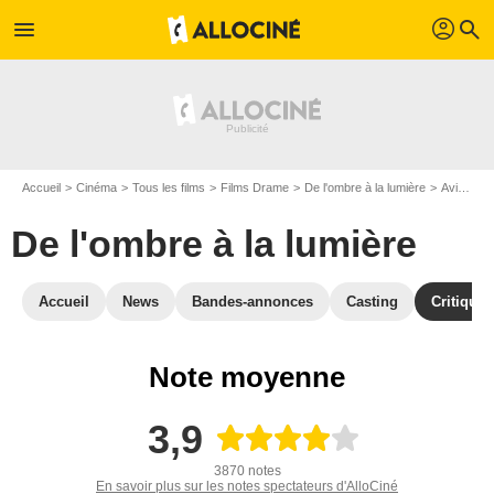
profil
menu
search
Accueil
Cinéma
Tous les films
Films Drame
De l'ombre à la lumière
Avis De l'ombre à la lumière
De l'ombre à la lumière
Accueil
News
Bandes-annonces
Casting
Critiques
Note moyenne
3,9
3870 notes
En savoir plus sur les notes spectateurs d'AlloCiné