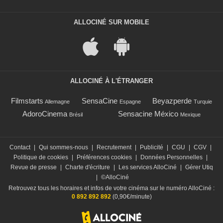
ALLOCINÉ SUR MOBILE
ALLOCINÉ À L'ÉTRANGER
Filmstarts
SensaCine
Beyazperde
Allemagne
Espagne
Turquie
AdoroCinema
Sensacine México
Brésil
Mexique
Contact
|
Qui sommes-nous
|
Recrutement
|
Publicité
|
CGU
|
CGV
|
Politique de cookies
|
Préférences cookies
|
Données Personnelles
|
Revue de presse
|
Charte d'écriture
|
Les services AlloCiné
|
Gérer Utiq
|
©AlloCiné
Retrouvez tous les horaires et infos de votre cinéma sur le numéro AlloCiné :
0 892 892 892
(0,90€/minute)