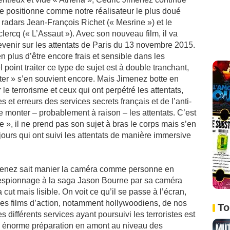
se positionne comme notre réalisateur le plus doué
 radars Jean-François Richet (« Mesrine ») et le
lercq (« L’Assaut »). Avec son nouveau film, il va
evenir sur les attentats de Paris du 13 novembre 2015.
n plus d’être encore frais et sensible dans les
 point traiter ce type de sujet est à double tranchant,
ter » s’en souvient encore. Mais Jimenez botte en
le terrorisme et ceux qui ont perpétré les attentats,
 et erreurs des services secrets français et de l’anti-
de monter – probablement à raison – les attentats. C’est
 », il ne prend pas son sujet à bras le corps mais s’en
 jours qui ont suivi les attentats de manière immersive
 Jimenez sait manier la caméra comme personne en
d’espionnage à la saga Jason Bourne par sa caméra
 cut mais lisible. On voit ce qu’il se passe à l’écran,
es films d’action, notamment hollywoodiens, de nos
To
 différents services ayant poursuivi les terroristes est
une énorme préparation en amont au niveau des