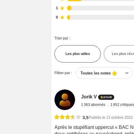
1
0
Trier par :
Les plus utiles
Les plus réc
Filtrer par :
Toutes les notes
Jorik V
1 363 abonnés
1 952 critique
3,5
Publiée le 13 octobre 2022
Après le stupéfiant uppercut « BAC No
deux antithèses au nauséabond, préte