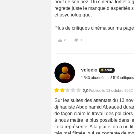
bout de son nez. Du cinéma fort et à 
regrette juste le manque d’aspérités su
et psychologique.
Plus de critiques cinéma sur ma pag
2
1
velocio
1 543 abonnés
3 519 critique
2,0
Publiée le 12 octobre 2022
Sur les suites des attentats du 13 no
djihadiste Abdelhamid Abaaoud durant
de façon claire le travail des policiers
à nous mettre le plus possible dans l
cela représente. A la place, on a un f
très mal filmée, qui se contente de m