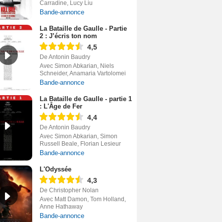
Carradine, Lucy Liu
Bande-annonce
La Bataille de Gaulle - Partie
2 : J’écris ton nom
4,5
De Antonin Baudry
Avec Simon Abkarian, Niels
Schneider, Anamaria Vartolomei
Bande-annonce
La Bataille de Gaulle - partie 1
: L'Âge de Fer
4,4
De Antonin Baudry
Avec Simon Abkarian, Simon
Russell Beale, Florian Lesieur
Bande-annonce
L'Odyssée
4,3
De Christopher Nolan
Avec Matt Damon, Tom Holland,
Anne Hathaway
Bande-annonce