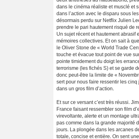
dans le cinéma réaliste et musclé et 
dans l’action avec le disparu sous les
désormais perdu sur Netflix Julien Lec
prendre le pari hautement risqué de r
Un sujet récent et hautement abrasif e
mémoires collectives. Et on sait à quel
le Oliver Stone de « World Trade Cen
touche et évacue tout point de vue sur 
pointe timidement du doigt les errances
terrorisme (les fichés S) et se garde 
donc peut-être la limite de « Novembre
sert pour nous faire ressentir les cinq
dans un gros film d’action.
Et sur ce versant c’est très réussi.
France faisant ressembler son film 
virevoltante, alerte et un montage ultra
pas comme dans la grande majorité d
jours. La plongée dans les arcanes des
totale, concise et entière. On sent 