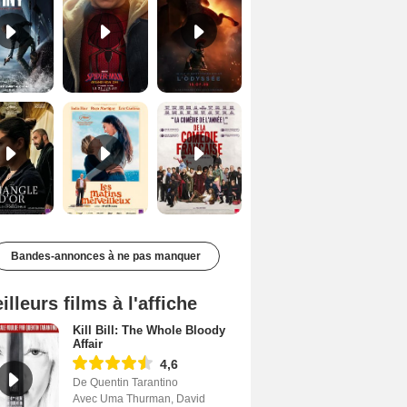
Le Triangle d'or Bande-annonce VF
Les Matins merveilleux Bande-annonce VF
De la Comédie-Française Teaser VF
Bandes-annonces à ne pas manquer
illeurs films à l'affiche
Kill Bill: The Whole Bloody
Affair
4,6
De Quentin Tarantino
Avec Uma Thurman, David