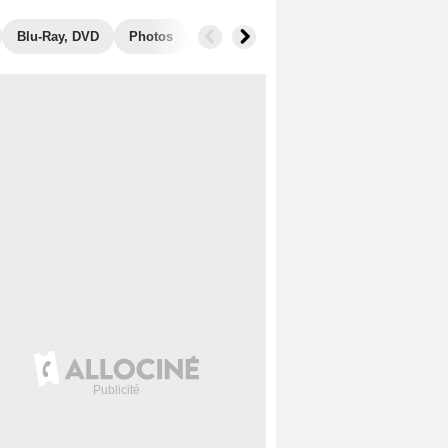
Blu-Ray, DVD
Photos
Secrets de tournage
Box Office