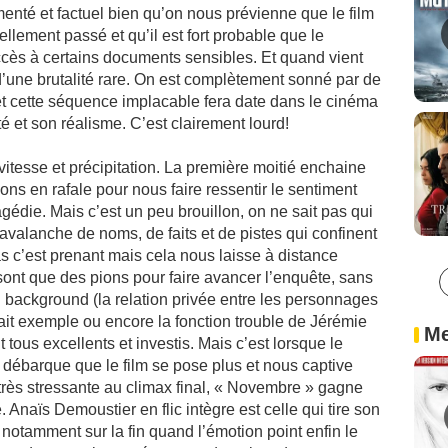
menté et factuel bien qu’on nous prévienne que le film
éellement passé et qu’il est fort probable que le
ccès à certains documents sensibles. Et quand vient
t d’une brutalité rare. On est complètement sonné par de
et cette séquence implacable fera date dans le cinéma
té et son réalisme. C’est clairement lourd!
tesse et précipitation. La première moitié enchaine
ons en rafale pour nous faire ressentir le sentiment
agédie. Mais c’est un peu brouillon, on ne sait pas qui
e avalanche de noms, de faits et de pistes qui confinent
as c’est prenant mais cela nous laisse à distance
ont que des pions pour faire avancer l’enquête, sans
 background (la relation privée entre les personnages
fait exemple ou encore la fonction trouble de Jérémie
Me
 tous excellents et investis. Mais c’est lorsque le
débarque que le film se pose plus et nous captive
 très stressante au climax final, « Novembre » gagne
Anaïs Demoustier en flic intègre est celle qui tire son
 notamment sur la fin quand l’émotion point enfin le