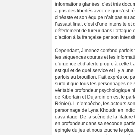
informations glanées, c’est très docu
a pris des libertés avec ce qui s’est r
cinéaste et son équipe n’ait pas eu a
l’assaut final, c’est d’une intensité e
déferlement de fureur dans l’attaque 
d’action à la française par son intensi
Cependant, Jimenez confond parfois vi
les séquences courtes et les informati
d’urgence et d’alerte propre à cette tr
est qui et de quel service et il y a un
parfois au brouillon. Fait exprès ou p
surtout que tous les personnages ne s
véritable profondeur psychologique ni
de Kiberlain et Dujardin en est le par
Rénier). Il n’empêche, les acteurs sont
personnage de Lyna Khoudri en indic 
davantage. De la scène de la filature
en profondeur dans sa seconde partie. 
épingle du jeu et nous touche le plus,