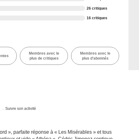
26 critiques
16 critiques
Membres avec le
Membres avec le
entes
plus de critiques
plus d'abonnés
s
Suivre son activité
rd », parfaite réponse à « Les Misérables » et tous
ntieux et vide « Athéna », Cédric Jimenez continue