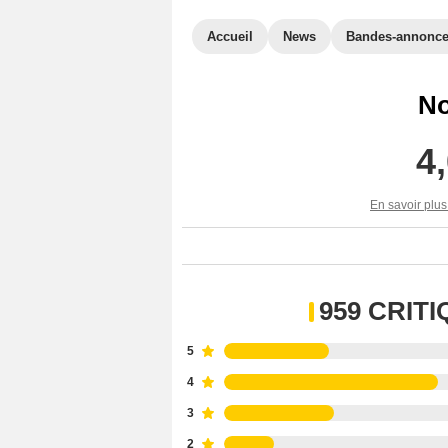
Accueil
News
Bandes-annonc
No
4
En savoir plus
959 CRIT
5
4
3
2