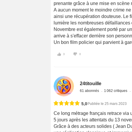
prenante grâce à une mise en scène n
A aucun moment le moindre crime ne se
ainsi une récupération douteuse. Le f
lumière les nombreuses défaillances 
Novembre est également porté par un
arrive à s'effacer derrière son person
Un bon film policier qui parvient à ga
3
0
24titouille
61 abonnés
1 062 critiques
5,0
Publiée le 25 mars 2023
Ce long métrage français retrace via un
5 jours après les attentats du 13 nov
Grâce à des acteurs solides ( Jean Du