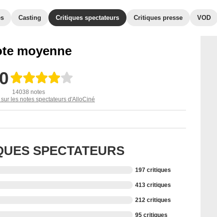
es
Casting
Critiques spectateurs
Critiques presse
VOD
te moyenne
,0
14038 notes
 sur les notes spectateurs d'AlloCiné
IQUES SPECTATEURS
197 critiques
413 critiques
212 critiques
95 critiques