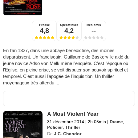
Presse
Spectateurs
Mes amis
4,8
4,2
--
En l'an 1327, dans une abbaye bénédictine, des moines
disparaissent. Un franciscain, Guillaume de Baskerville aidé du
jeune novice Adso von Melk mène l'enquête. C'est l'époque où
l'Eglise, en pleine crise, se voit disputer son pouvoir spirituel et
temporel. C'est aussi l'apogée de l'inquisition. Un thriller
moyenageux très attendu ...
A Most Violent Year
31 décembre 2014
|
2h 05min
|
Drame
,
Policier
,
Thriller
De
J.C. Chandor