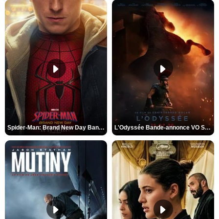
Spider-Man: Brand New Day Bande-annonce VO STFR
L'Odyssée Bande-annonce VO STFR