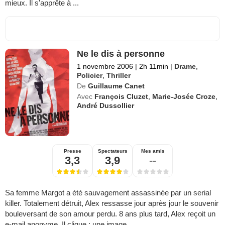
mieux. Il s'apprête à ...
Ne le dis à personne
1 novembre 2006
|
2h 11min
|
Drame
,
Policier
,
Thriller
De
Guillaume Canet
Avec
François Cluzet
,
Marie-Josée Croze
,
André Dussollier
Presse
Spectateurs
Mes amis
3,3
3,9
--
Sa femme Margot a été sauvagement assassinée par un serial
killer. Totalement détruit, Alex ressasse jour après jour le souvenir
bouleversant de son amour perdu. 8 ans plus tard, Alex reçoit un
e-mail anonyme. Il clique : une image...