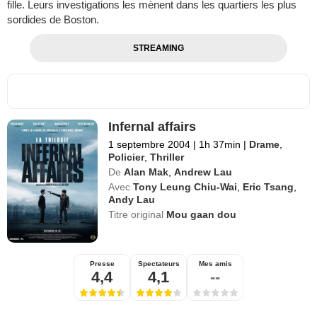
fille. Leurs investigations les mènent dans les quartiers les plus
sordides de Boston.
STREAMING
Infernal affairs
1 septembre 2004
|
1h 37min
|
Drame
,
Policier
,
Thriller
De
Alan Mak
,
Andrew Lau
Avec
Tony Leung Chiu-Wai
,
Eric Tsang
,
Andy Lau
Titre original
Mou gaan dou
Presse
Spectateurs
Mes amis
4,4
4,1
--