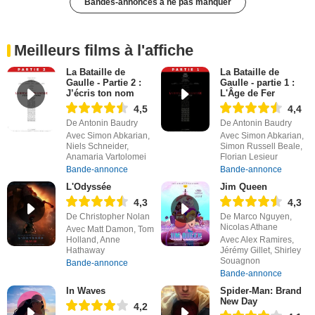
Bandes-annonces à ne pas manquer
Meilleurs films à l'affiche
La Bataille de
La Bataille de
Gaulle - Partie 2 :
Gaulle - partie 1 :
J’écris ton nom
L'Âge de Fer
4,5
4,4
De Antonin Baudry
De Antonin Baudry
Avec Simon Abkarian,
Avec Simon Abkarian,
Niels Schneider,
Simon Russell Beale,
Anamaria Vartolomei
Florian Lesieur
Bande-annonce
Bande-annonce
L'Odyssée
Jim Queen
4,3
4,3
De Christopher Nolan
De Marco Nguyen,
Nicolas Athane
Avec Matt Damon, Tom
Holland, Anne
Avec Alex Ramires,
Hathaway
Jérémy Gillet, Shirley
Souagnon
Bande-annonce
Bande-annonce
In Waves
Spider-Man: Brand
New Day
4,2