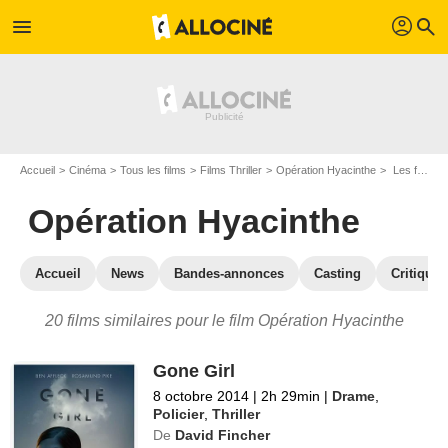
profil
menu
search
Accueil
Cinéma
Tous les films
Films Thriller
Opération Hyacinthe
Les films similaires à "Opération Hyacinthe"
Opération Hyacinthe
Accueil
News
Bandes-annonces
Casting
Critiques
20 films similaires pour le film Opération Hyacinthe
Gone Girl
8 octobre 2014
|
2h 29min
|
Drame
,
Policier
,
Thriller
De
David Fincher