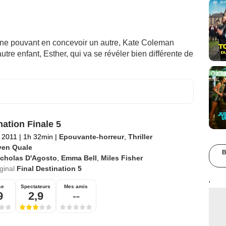
 ne pouvant en concevoir un autre, Kate Coleman
tre enfant, Esther, qui va se révéler bien différente de
nation Finale 5
 2011
|
1h 32min
|
Epouvante-horreur
,
Thriller
ven Quale
B
icholas D'Agosto
,
Emma Bell
,
Miles Fisher
iginal
Final Destination 5
'
se
Spectateurs
Mes amis
9
2,9
--