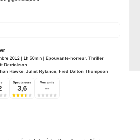
er
mbre 2012
|
1h 50min
|
Epouvante-horreur
,
Thriller
tt Derrickson
than Hawke
,
Juliet Rylance
,
Fred Dalton Thompson
se
Spectateurs
Mes amis
2
3,6
--