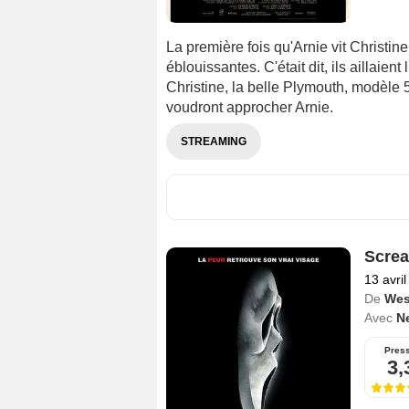
La première fois qu'Arnie vit Christin
éblouissantes. C'était dit, ils aillaient
Christine, la belle Plymouth, modèle 5
voudront approcher Arnie.
STREAMING
Scre
13 avri
De
Wes
Avec
N
Pres
3,