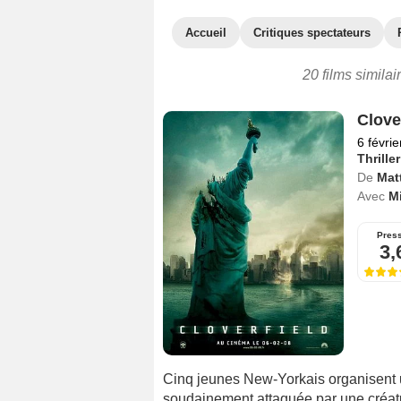
Accueil
Critiques spectateurs
20 films simila
Clove
6 févri
Thriller
De
Mat
Avec
Mi
Pres
3,
Cinq jeunes New-Yorkais organisent un
soudainement attaquée par une créatu