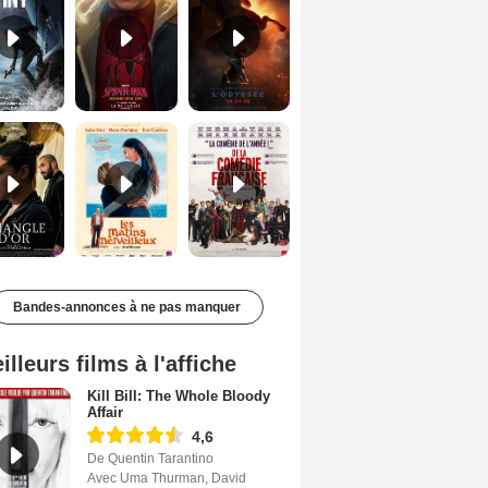
Le Triangle d'or Bande-annonce VF
Les Matins merveilleux Bande-annonce VF
De la Comédie-Française Teaser VF
Bandes-annonces à ne pas manquer
illeurs films à l'affiche
Kill Bill: The Whole Bloody
Affair
4,6
De Quentin Tarantino
Avec Uma Thurman, David