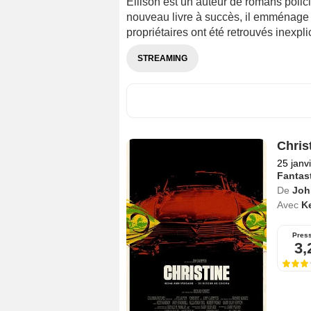
Ellison est un auteur de romans policie
nouveau livre à succès, il emménage
propriétaires ont été retrouvés inexp
STREAMING
Chris
25 janv
Fantas
De
Joh
Avec
K
Pres
3,