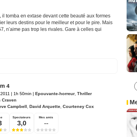
e, il tomba en extase devant cette beauté aux formes
 lier leurs destins pour le meilleur et pour le pire. Mais
7, n'aime pas trop les rivales. Gare à celles qui
am 4
l 2011
|
1h 50min
|
Epouvante-horreur
,
Thriller
 Craven
Me
eve Campbell
,
David Arquette
,
Courteney Cox
se
Spectateurs
Mes amis
3
3,0
--