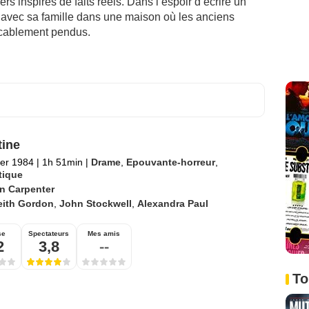
rs inspirés de faits réels. Dans l’espoir d’écrire un
 avec sa famille dans une maison où les anciens
licablement pendus.
tine
ier 1984
|
1h 51min
|
Drame
,
Epouvante-horreur
,
tique
n Carpenter
eith Gordon
,
John Stockwell
,
Alexandra Paul
se
Spectateurs
Mes amis
2
3,8
--
To