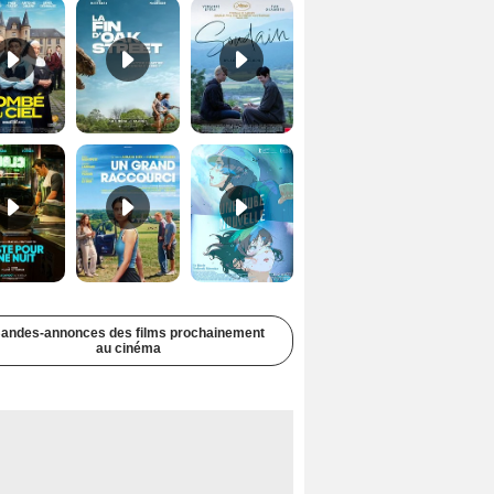
Juste pour une nuit Bande-annonce VO STFR
Un grand raccourci Bande-annonce VF
Une aube nouvelle Bande-annonce VO STFR
andes-annonces des films prochainement
au cinéma