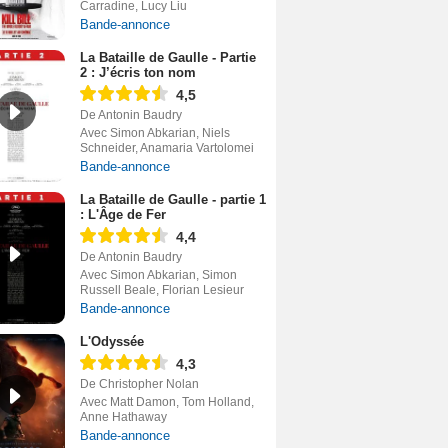
Carradine, Lucy Liu
Bande-annonce
La Bataille de Gaulle - Partie
2 : J’écris ton nom
4,5
De Antonin Baudry
Avec Simon Abkarian, Niels
Schneider, Anamaria Vartolomei
Bande-annonce
La Bataille de Gaulle - partie 1
: L'Âge de Fer
4,4
De Antonin Baudry
Avec Simon Abkarian, Simon
Russell Beale, Florian Lesieur
Bande-annonce
L'Odyssée
4,3
De Christopher Nolan
Avec Matt Damon, Tom Holland,
Anne Hathaway
Bande-annonce