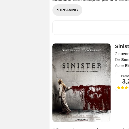
STREAMING
Sinist
7 nove
De
Sco
Avec
E
Pres
3,