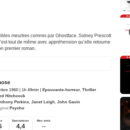
rribles meurtres commis par Ghostface. Sidney Prescott
c’est tout de même avec appréhension qu’elle retourne
on premier roman.
hose
mbre 1960
|
1h 49min
|
Epouvante-horreur
,
Thriller
red Hitchcock
nthony Perkins
,
Janet Leigh
,
John Gavin
iginal
Psycho
se
Spectateurs
Mes amis
5
4,4
--