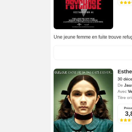
Une jeune femme en fuite trouve refug
Esthe
30 déc
De
Jau
Avec
V
Titre or
Pres
3,