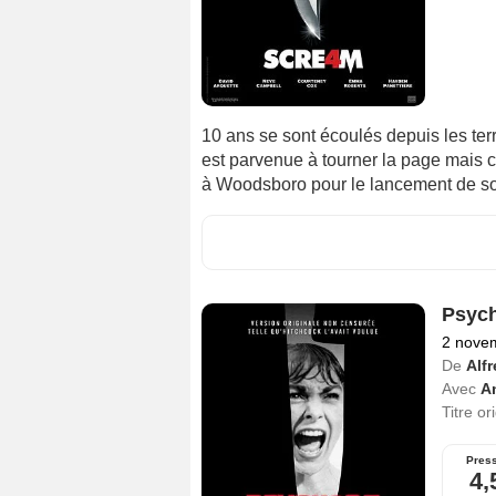
10 ans se sont écoulés depuis les te
est parvenue à tourner la page mais 
à Woodsboro pour le lancement de s
Psyc
2 nove
De
Alf
Avec
A
Titre or
Pres
4,