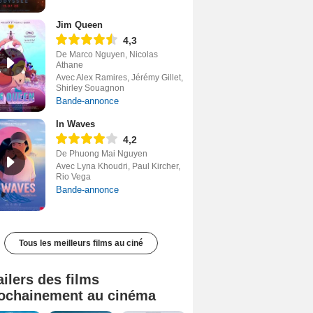
Jim Queen
4,3
De Marco Nguyen, Nicolas
Athane
Avec Alex Ramires, Jérémy Gillet,
Shirley Souagnon
Bande-annonce
In Waves
4,2
De Phuong Mai Nguyen
Avec Lyna Khoudri, Paul Kircher,
Rio Vega
Bande-annonce
Tous les meilleurs films au ciné
ailers des films
ochainement au cinéma
Tombé du ciel Bande-annonce VF
La fin d’Oak Street Bande-annonce VO STFR
Soudain Bande-annonce VF STFR