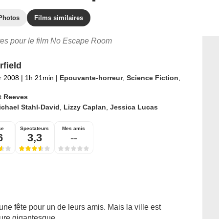
Photos
Films similaires
ires pour le film No Escape Room
rfield
er 2008
|
1h 21min
|
Epouvante-horreur
,
Science Fiction
,
t Reeves
chael Stahl-David
,
Lizzy Caplan
,
Jessica Lucas
se
Spectateurs
Mes amis
6
3,3
--
e fête pour un de leurs amis. Mais la ville est
re gigantesque...