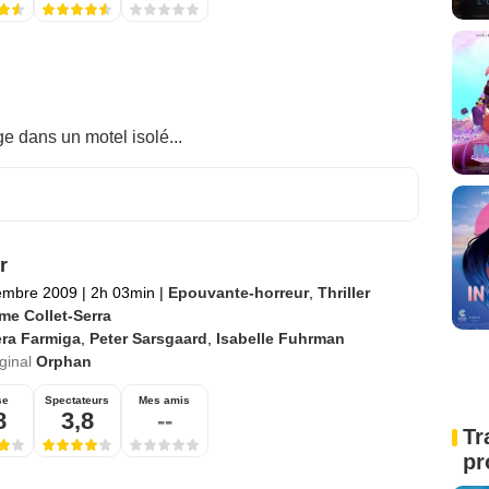
e dans un motel isolé...
r
embre 2009
|
2h 03min
|
Epouvante-horreur
,
Thriller
me Collet-Serra
era Farmiga
,
Peter Sarsgaard
,
Isabelle Fuhrman
iginal
Orphan
se
Spectateurs
Mes amis
8
3,8
--
Tr
pr