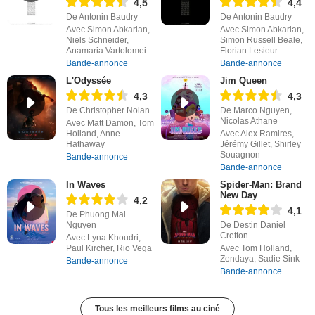
4,5
4,4
De Antonin Baudry
De Antonin Baudry
Avec Simon Abkarian,
Avec Simon Abkarian,
Niels Schneider,
Simon Russell Beale,
Anamaria Vartolomei
Florian Lesieur
Bande-annonce
Bande-annonce
L'Odyssée
Jim Queen
4,3
4,3
De Christopher Nolan
De Marco Nguyen,
Nicolas Athane
Avec Matt Damon, Tom
Holland, Anne
Avec Alex Ramires,
Hathaway
Jérémy Gillet, Shirley
Souagnon
Bande-annonce
Bande-annonce
In Waves
Spider-Man: Brand
New Day
4,2
4,1
De Phuong Mai
Nguyen
De Destin Daniel
Cretton
Avec Lyna Khoudri,
Paul Kircher, Rio Vega
Avec Tom Holland,
Zendaya, Sadie Sink
Bande-annonce
Bande-annonce
Tous les meilleurs films au ciné