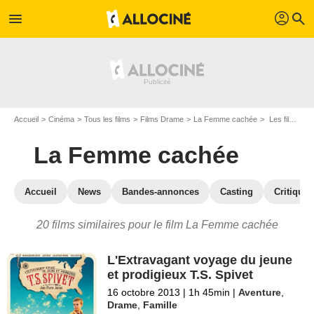
profil
menu
search
Accueil
Cinéma
Tous les films
Films Drame
La Femme cachée
Les films similaires à "La Femme cachée"
La Femme cachée
Accueil
News
Bandes-annonces
Casting
Critiques
20 films similaires pour le film La Femme cachée
L'Extravagant voyage du jeune
et prodigieux T.S. Spivet
16 octobre 2013
|
1h 45min
|
Aventure
,
Drame
,
Famille