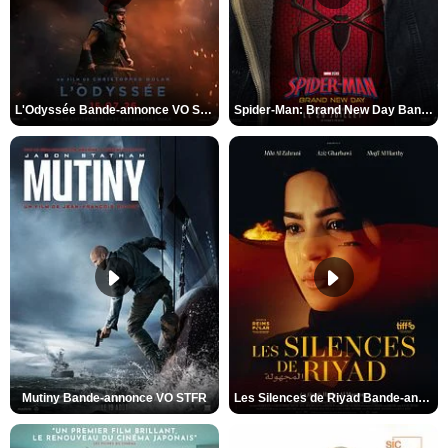
L'Odyssée Bande-annonce VO STFR
Spider-Man: Brand New Day Bande-annonce VO STFR
Mutiny Bande-annonce VO STFR
Les Silences de Riyad Bande-annonce VO STFR