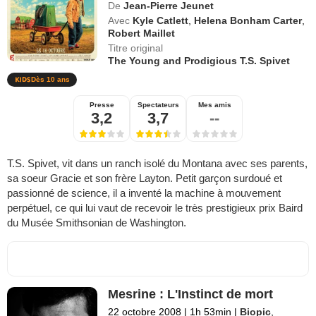
De
Jean-Pierre Jeunet
Avec
Kyle Catlett
,
Helena Bonham Carter
,
Robert Maillet
Titre original
The Young and Prodigious T.S. Spivet
Dès 10 ans
Presse
Spectateurs
Mes amis
3,2
3,7
--
T.S. Spivet, vit dans un ranch isolé du Montana avec ses parents,
sa soeur Gracie et son frère Layton. Petit garçon surdoué et
passionné de science, il a inventé la machine à mouvement
perpétuel, ce qui lui vaut de recevoir le très prestigieux prix Baird
du Musée Smithsonian de Washington.
Mesrine : L'Instinct de mort
22 octobre 2008
|
1h 53min
|
Biopic
,