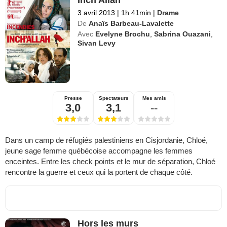
Inch'Allah
3 avril 2013
|
1h 41min
|
Drame
De
Anaïs Barbeau-Lavalette
Avec
Evelyne Brochu
,
Sabrina Ouazani
,
Sivan Levy
Presse
Spectateurs
Mes amis
3,0
3,1
--
Dans un camp de réfugiés palestiniens en Cisjordanie, Chloé,
jeune sage femme québécoise accompagne les femmes
enceintes. Entre les check points et le mur de séparation, Chloé
rencontre la guerre et ceux qui la portent de chaque côté.
Hors les murs