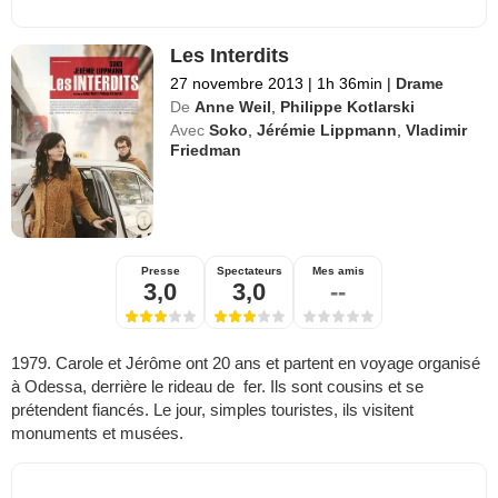
Les Interdits
27 novembre 2013
|
1h 36min
|
Drame
De
Anne Weil
,
Philippe Kotlarski
Avec
Soko
,
Jérémie Lippmann
,
Vladimir
Friedman
Presse
Spectateurs
Mes amis
3,0
3,0
--
1979. Carole et Jérôme ont 20 ans et partent en voyage organisé
à Odessa, derrière le rideau de fer. Ils sont cousins et se
prétendent fiancés. Le jour, simples touristes, ils visitent
monuments et musées.