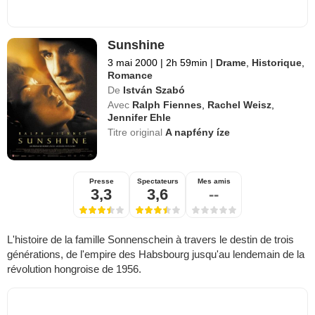
Sunshine
3 mai 2000
|
2h 59min
|
Drame
,
Historique
,
Romance
De
István Szabó
Avec
Ralph Fiennes
,
Rachel Weisz
,
Jennifer Ehle
Titre original
A napfény íze
Presse
Spectateurs
Mes amis
3,3
3,6
--
L'histoire de la famille Sonnenschein à travers le destin de trois
générations, de l'empire des Habsbourg jusqu'au lendemain de la
révolution hongroise de 1956.