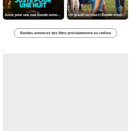
Juste pour une nuit Bande-annonce VO STFR
Un grand raccourci Bande-annonce VF
Bandes-annonces des films prochainement au cinéma
'