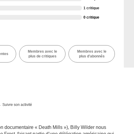
1 critique
0 critique
Membres avec le
Membres avec le
entes
plus de critiques
plus d'abonnés
Suivre son activité
n documentaire « Death Mills »), Billy Wilder nous
 Frost, faisant partie d’une délégation américaine qui