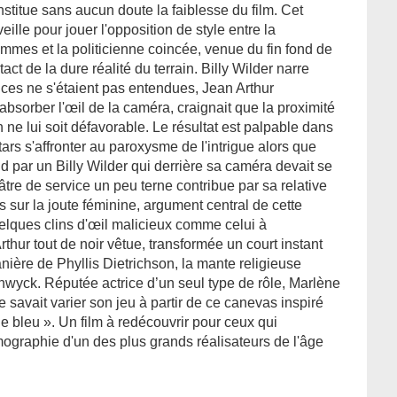
onstitue sans aucun doute la faiblesse du film. Cet
ille pour jouer l'opposition de style entre la
es et la politicienne coincée, venue du fin fond de
ct de la dure réalité du terrain. Billy Wilder narre
ces ne s'étaient pas entendues, Jean Arthur
absorber l'œil de la caméra, craignait que la proximité
h ne lui soit défavorable. Le résultat est palpable dans
ars s'affronter au paroxysme de l'intrigue alors que
nd par un Billy Wilder qui derrière sa caméra devait se
âtre de service un peu terne contribue par sa relative
 sur la joute féminine, argument central de cette
elques clins d'œil malicieux comme celui à
hur tout de noir vêtue, transformée un court instant
ière de Phyllis Dietrichson, la mante religieuse
nwyck. Réputée actrice d’un seul type de rôle, Marlène
e savait varier son jeu à partir de ce canevas inspiré
e bleu ». Un film à redécouvrir pour ceux qui
mographie d'un des plus grands réalisateurs de l'âge