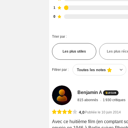
1
0
Trier par :
Les plus utiles
Les plus réc
Filtrer par :
Toutes les notes
Benjamin A
815 abonnés
1 930 critiques
4,0
Publiée le 10 juin 2014
Avec ce huitième film (en comptant so
envoie en 1946 à Berlin suivre Phoebe