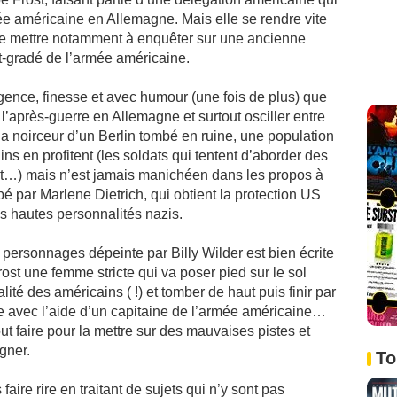
e américaine en Allemagne. Mais elle se rendre vite
t se mettre notamment à enquêter sur une ancienne
t-gradé de l’armée américaine.
igence, finesse et avec humour (une fois de plus) que
l’après-guerre en Allemagne et surtout osciller entre
la noirceur d’un Berlin tombé en ruine, une population
ins en profitent (les soldats qui tentent d’aborder des
t…) mais n’est jamais manichéen dans les propos à
 par Marlene Dietrich, qui obtient la protection US
s hautes personnalités nazis.
e personnages dépeinte par Billy Wilder est bien écrite
ost une femme stricte qui va poser pied sur le sol
ité des américains ( !) et tomber de haut puis finir par
ie avec l’aide d’un capitaine de l’armée américaine…
tout faire pour la mettre sur des mauvaises pistes et
gner.
To
faire rire en traitant de sujets qui n’y sont pas