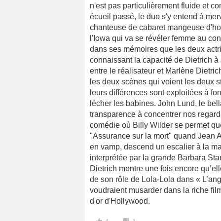
n'est pas particulièrement fluide et c
écueil passé, le duo s'y entend à merve
chanteuse de cabaret mangeuse d'homm
l'Iowa qui va se révéler femme au conta
dans ses mémoires que les deux actri
connaissant la capacité de Dietrich à 
entre le réalisateur et Marlène Dietric
les deux scènes qui voient les deux st
leurs différences sont exploitées à fo
lécher les babines. John Lund, le bell
transparence à concentrer nos regards
comédie où Billy Wilder se permet qu
"Assurance sur la mort" quand Jean Art
en vamp, descend un escalier à la man
interprétée par la grande Barbara Sta
Dietrich montre une fois encore qu’ell
de son rôle de Lola-Lola dans « L’ang
voudraient musarder dans la riche fil
d'or d'Hollywood.
4
1