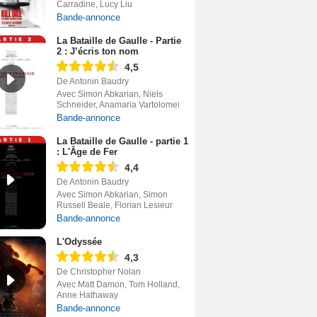
Carradine, Lucy Liu
Bande-annonce
La Bataille de Gaulle - Partie
2 : J’écris ton nom
4,5
De Antonin Baudry
Avec Simon Abkarian, Niels
Schneider, Anamaria Vartolomei
Bande-annonce
La Bataille de Gaulle - partie 1
: L'Âge de Fer
4,4
De Antonin Baudry
Avec Simon Abkarian, Simon
Russell Beale, Florian Lesieur
Bande-annonce
L'Odyssée
4,3
De Christopher Nolan
Avec Matt Damon, Tom Holland,
Anne Hathaway
Bande-annonce