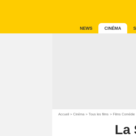
NEWS
CINÉMA
S
Accueil
Cinéma
Tous les films
Films Comédie
La 