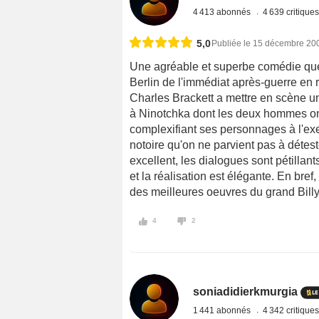
4 413 abonnés
4 639 critique
5,0
Publiée le 15 décembre 20
Une agréable et superbe comédie que l
Berlin de l'immédiat après-guerre en r
Charles Brackett a mettre en scène un
à Ninotchka dont les deux hommes ont 
complexifiant ses personnages à l'exe
notoire qu'on ne parvient pas à détest
excellent, les dialogues sont pétillant
et la réalisation est élégante. En bref,
des meilleures oeuvres du grand Bill
4
2
soniadidierkmurgia
1 441 abonnés
4 342 critique