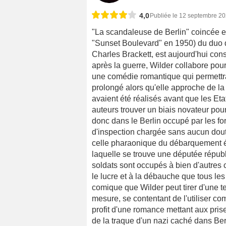
4,0
Publiée le 12 septembre 2
"La scandaleuse de Berlin" coincée e
"Sunset Boulevard" en 1950) du duo d'
Charles Brackett, est aujourd'hui con
après la guerre, Wilder collabore pou
une comédie romantique qui permettra à
prolongé alors qu'elle approche de l
avaient été réalisés avant que les Etat
auteurs trouver un biais novateur pou
donc dans le Berlin occupé par les f
d'inspection chargée sans aucun dout
celle pharaonique du débarquement éta
laquelle se trouve une députée républ
soldats sont occupés à bien d'autres c
le lucre et à la débauche que tous les 
comique que Wilder peut tirer d'une te
mesure, se contentant de l'utiliser co
profit d'une romance mettant aux pris
de la traque d'un nazi caché dans Ber