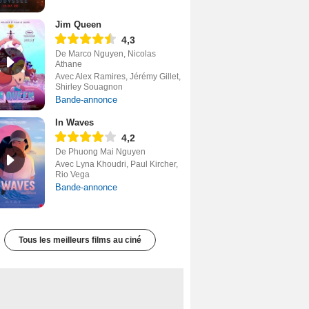
Jim Queen
4,3
De Marco Nguyen, Nicolas
Athane
Avec Alex Ramires, Jérémy Gillet,
Shirley Souagnon
Bande-annonce
In Waves
4,2
De Phuong Mai Nguyen
Avec Lyna Khoudri, Paul Kircher,
Rio Vega
Bande-annonce
Tous les meilleurs films au ciné