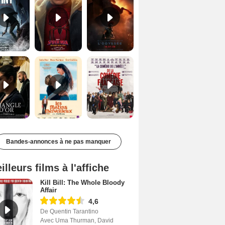
Le Triangle d'or Bande-annonce VF
Les Matins merveilleux Bande-annonce VF
De la Comédie-Française Teaser VF
Bandes-annonces à ne pas manquer
illeurs films à l'affiche
Kill Bill: The Whole Bloody
Affair
4,6
De Quentin Tarantino
Avec Uma Thurman, David