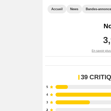
Accueil
News
Bandes-annonc
No
3
En savoir plus
39 CRIT
5
4
3
2