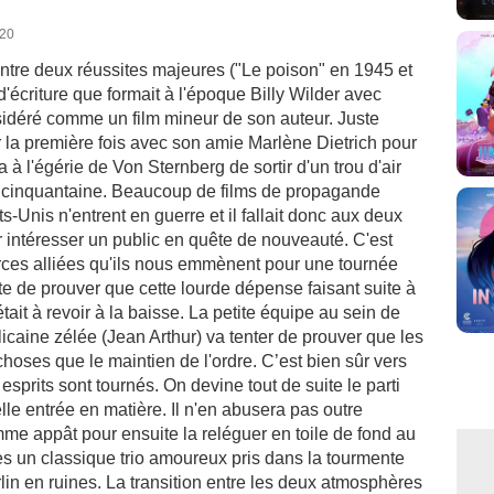
020
ntre deux réussites majeures ("Le poison" en 1945 et
écriture que formait à l'époque Billy Wilder avec
sidéré comme un film mineur de son auteur. Juste
r la première fois avec son amie Marlène Dietrich pour
 l'égérie de Von Sternberg de sortir d'un trou d'air
a cinquantaine. Beaucoup de films de propagande
s-Unis n'entrent en guerre et il fallait donc aux deux
r intéresser un public en quête de nouveauté. C'est
orces alliées qu'ils nous emmènent pour une tournée
e de prouver que cette lourde dépense faisant suite à
it à revoir à la baisse. La petite équipe au sein de
icaine zélée (Jean Arthur) va tenter de prouver que les
hoses que le maintien de l'ordre. C’est bien sûr vers
esprits sont tournés. On devine tout de suite le parti
lle entrée en matière. Il n'en abusera pas outre
mme appât pour ensuite la reléguer en toile de fond au
es un classique trio amoureux pris dans la tourmente
lin en ruines. La transition entre les deux atmosphères