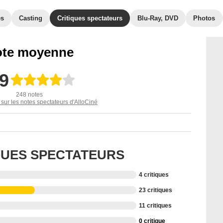
es
Casting
Critiques spectateurs
Blu-Ray, DVD
Photos
te moyenne
,9
248 notes
 sur les notes spectateurs d'AlloCiné
IQUES SPECTATEURS
4 critiques
23 critiques
11 critiques
0 critique