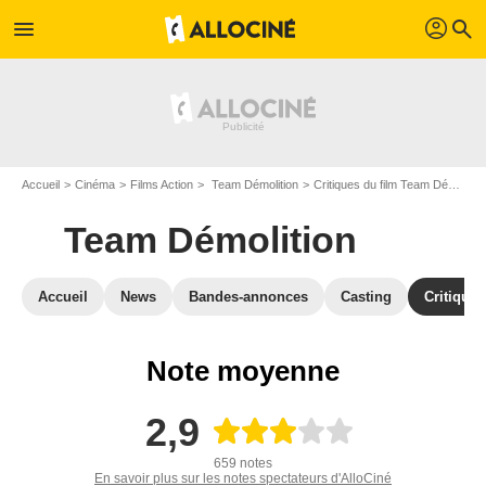
profil
menu
search
Accueil
Cinéma
Films Action
Team Démolition
Critiques du film Team Démolition
Team Démolition
Accueil
News
Bandes-annonces
Casting
Critiques
Note moyenne
2,9
659 notes
En savoir plus sur les notes spectateurs d'AlloCiné