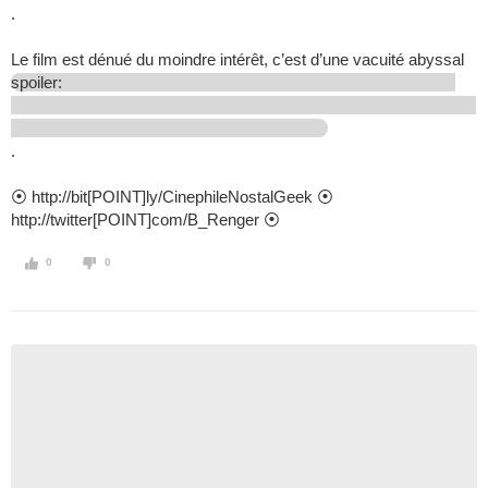
.
Le film est dénué du moindre intérêt, c’est d’une vacuité abyssal
spoiler:
.
⦿ http://bit[POINT]ly/CinephileNostalGeek ⦿
http://twitter[POINT]com/B_Renger ⦿
0
0