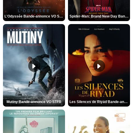
L'Odyssée Bande-annonce VO STFR
Spider-Man: Brand New Day Bande-annonce VO STFR
Mutiny Bande-annonce VO STFR
Les Silences de Riyad Bande-annonce VO STFR