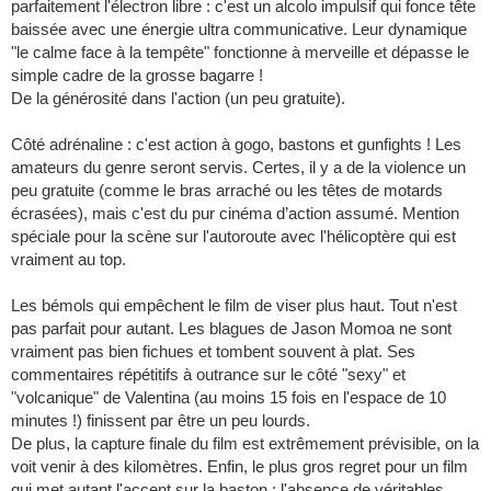
parfaitement l'électron libre : c'est un alcolo impulsif qui fonce tête
baissée avec une énergie ultra communicative. Leur dynamique
"le calme face à la tempête" fonctionne à merveille et dépasse le
simple cadre de la grosse bagarre !
​De la générosité dans l'action (un peu gratuite).
​Côté adrénaline : c'est action à gogo, bastons et gunfights ! Les
amateurs du genre seront servis. Certes, il y a de la violence un
peu gratuite (comme le bras arraché ou les têtes de motards
écrasées), mais c'est du pur cinéma d’action assumé. Mention
spéciale pour la scène sur l'autoroute avec l'hélicoptère qui est
vraiment au top.
​Les bémols qui empêchent le film de viser plus haut. Tout n'est
pas parfait pour autant. Les blagues de Jason Momoa ne sont
vraiment pas bien fichues et tombent souvent à plat. Ses
commentaires répétitifs à outrance sur le côté "sexy" et
"volcanique" de Valentina (au moins 15 fois en l'espace de 10
minutes !) finissent par être un peu lourds.
​De plus, la capture finale du film est extrêmement prévisible, on la
voit venir à des kilomètres. Enfin, le plus gros regret pour un film
qui met autant l'accent sur la baston : l'absence de véritables