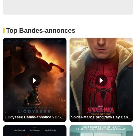
Top Bandes-annonces
L'Odyssée Bande-annonce VO STFR
Spider-Man: Brand New Day Bande-annonce VO STFR