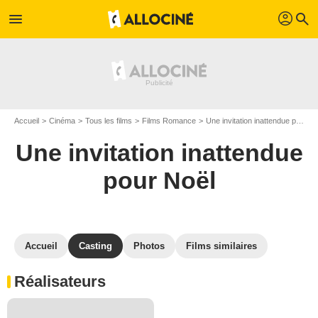
profil
menu
search
Accueil
Cinéma
Tous les films
Films Romance
Une invitation inattendue pour Noël
Une invitation inattendue
pour Noël
Accueil
Casting
Photos
Films similaires
Réalisateurs