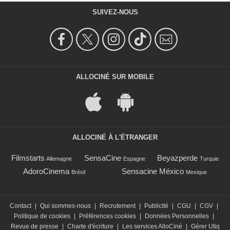
SUIVEZ-NOUS
ALLOCINÉ SUR MOBILE
ALLOCINÉ À L'ÉTRANGER
Filmstarts
SensaCine
Beyazperde
Allemagne
Espagne
Turquie
AdoroCinema
Sensacine México
Brésil
Mexique
Contact
|
Qui sommes-nous
|
Recrutement
|
Publicité
|
CGU
|
CGV
|
Politique de cookies
|
Préférences cookies
|
Données Personnelles
|
Revue de presse
|
Charte d'écriture
|
Les services AlloCiné
|
Gérer Utiq