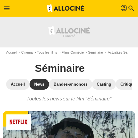
profil
menu
search
Accueil
Cinéma
Tous les films
Films Comédie
Séminaire
Actualités Séminaire
Séminaire
Accueil
News
Bandes-annonces
Casting
Critiques
Toutes les news sur le film "Séminaire"