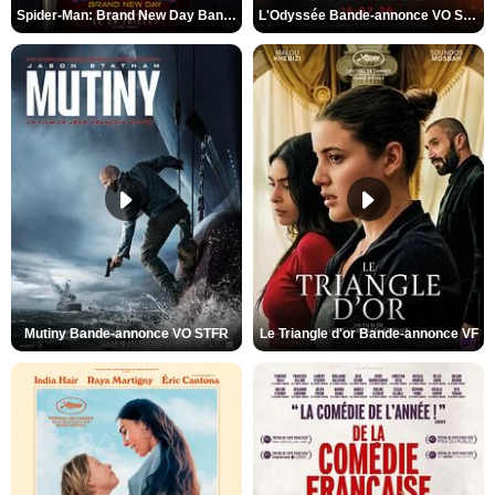
Spider-Man: Brand New Day Bande-annonce VO STFR
L'Odyssée Bande-annonce VO STFR
Mutiny Bande-annonce VO STFR
Le Triangle d'or Bande-annonce VF