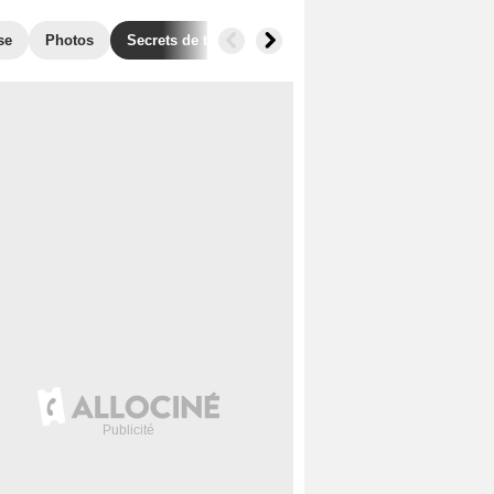
se
Photos
Secrets de tournage
Box Office