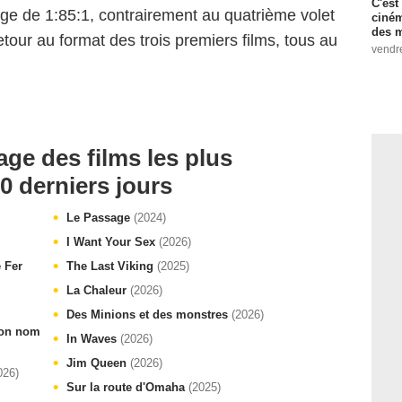
C'est
ge de 1:85:1, contrairement au quatrième volet
ciném
des m
 retour au format des trois premiers films, tous au
vendr
age des films les plus
0 derniers jours
Le Passage
(2024)
I Want Your Sex
(2026)
e Fer
The Last Viking
(2025)
La Chaleur
(2026)
Des Minions et des monstres
(2026)
 ton nom
In Waves
(2026)
Jim Queen
(2026)
026)
Sur la route d'Omaha
(2025)