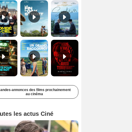
Juste pour une nuit Bande-annonce VO STFR
Un grand raccourci Bande-annonce VF
Undertone Bande-annonce VO STFR
andes-annonces des films prochainement
au cinéma
utes les actus Ciné