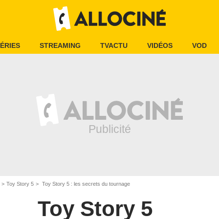
ÉRIES
STREAMING
TVACTU
VIDÉOS
VOD
Toy Story 5
Toy Story 5 : les secrets du tournage
Toy Story 5