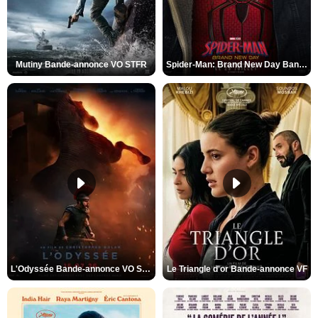
Mutiny Bande-annonce VO STFR
Spider-Man: Brand New Day Bande-annonce VO STFR
L'Odyssée Bande-annonce VO STFR
Le Triangle d'or Bande-annonce VF