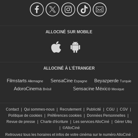
ALLOCINÉ SUR MOBILE
ALLOCINÉ À L'ÉTRANGER
Filmstarts
SensaCine
Beyazperde
Allemagne
Espagne
Turquie
AdoroCinema
Sensacine México
Brésil
Mexique
Contact
|
Qui sommes-nous
|
Recrutement
|
Publicité
|
CGU
|
CGV
|
Politique de cookies
|
Préférences cookies
|
Données Personnelles
|
Revue de presse
|
Charte d'écriture
|
Les services AlloCiné
|
Gérer Utiq
|
©AlloCiné
Retrouvez tous les horaires et infos de votre cinéma sur le numéro AlloCiné :