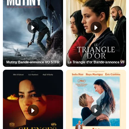
Mutiny Bande-annonce VO STFR
Le Triangle d'or Bande-annonce VF