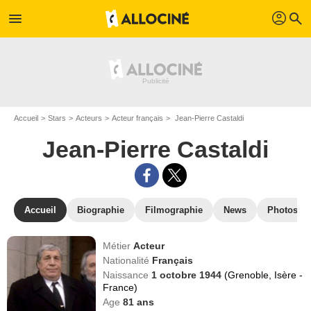
profil
menu
search
Accueil
Stars
Acteurs
Acteur français
Jean-Pierre Castaldi
Jean-Pierre Castaldi
Accueil
Biographie
Filmographie
News
Photos
Métier
Acteur
Nationalité
Français
Naissance
1 octobre 1944
(Grenoble, Isère -
France)
Age
81
ans