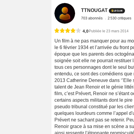
TTNOUGAT
703 abonnés
2 530 critiques
4,0
Publiée le 23 mars 2014
Un film à ne pas manquer pour au moi
le 6 février 1934 et l’arrivée du front
époque que les parents des octogénai
soignée soit elle ne pourrait restituer 
tous ces personnages dont le seul but 
entendu, ce sont des comédiens que no
2013 Catherine Deneuve dans ‘’Elle s’e
talent de Jean Renoir et le génie litté
film, c’est Prévert, Renoir ne s’étant
certains aspects militants dont le pire 
pseudo tribunal constitué par les clien
quelques lourdeurs comme l’appel d'u
Prévert ne sachant pas se retenir. Peu 
Renoir grace à sa mise en scène a su 
ainsi ressentir l’étonnante promiscui