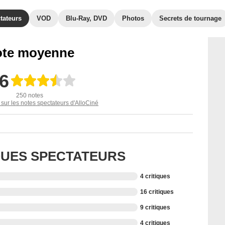
tateurs
VOD
Blu-Ray, DVD
Photos
Secrets de tournage
te moyenne
,6
250 notes
 sur les notes spectateurs d'AlloCiné
IQUES SPECTATEURS
4 critiques
16 critiques
9 critiques
4 critiques