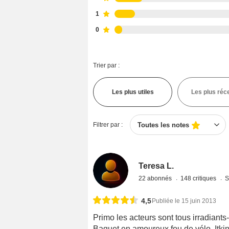
1
0
Trier par :
Les plus utiles
Les plus réc
Filtrer par :
Toutes les notes
Teresa L.
22 abonnés
148 critiques
S
4,5
Publiée le 15 juin 2013
Primo les acteurs sont tous irradiants
Baquet en amoureux fou de vélo, Itkin