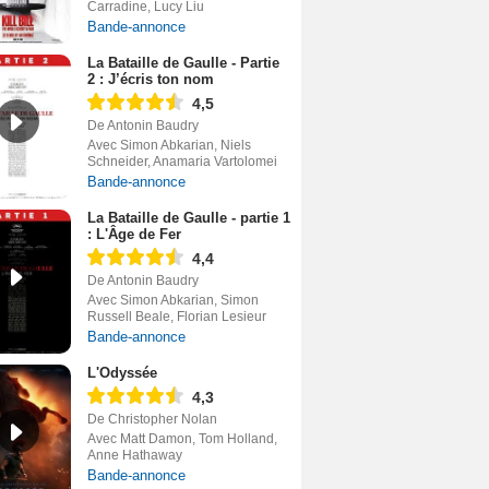
Carradine, Lucy Liu
Bande-annonce
La Bataille de Gaulle - Partie
2 : J’écris ton nom
4,5
De Antonin Baudry
Avec Simon Abkarian, Niels
Schneider, Anamaria Vartolomei
Bande-annonce
La Bataille de Gaulle - partie 1
: L'Âge de Fer
4,4
De Antonin Baudry
Avec Simon Abkarian, Simon
Russell Beale, Florian Lesieur
Bande-annonce
L'Odyssée
4,3
De Christopher Nolan
Avec Matt Damon, Tom Holland,
Anne Hathaway
Bande-annonce