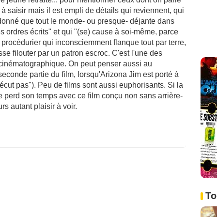
à saisir mais il est empli de détails qui reviennent, qui
t donné que tout le monde- ou presque- déjante dans
s ordres écrits" et qui "(se) cause à soi-même, parce
ur procédurier qui inconsciemment flanque tout par terre,
isse filouter par un patron escroc. C'est l'une des
 cinématographique. On peut penser aussi au
econde partie du film, lorsqu'Arizona Jim est porté à
vécut pas"). Peu de films sont aussi euphorisants. Si la
lle perd son temps avec ce film conçu non sans arrière-
rs autant plaisir à voir.
To