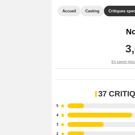
Accueil
Casting
Critiques spec
No
3
En savoir plus
37 CRIT
5
4
3
2