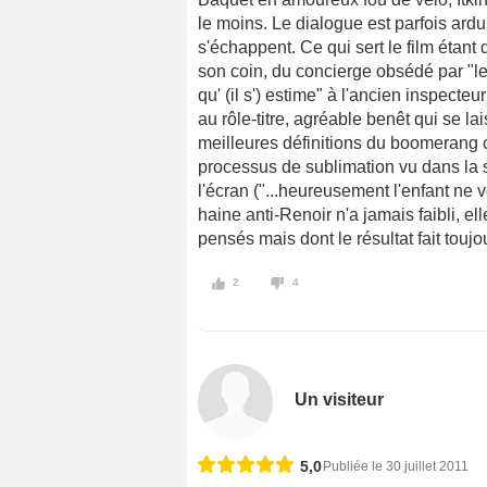
le moins. Le dialogue est parfois ardu 
s'échappent. Ce qui sert le film étan
son coin, du concierge obsédé par "le
qu' (il s') estime" à l'ancien inspecte
au rôle-titre, agréable benêt qui se la
meilleures définitions du boomerang
processus de sublimation vu dans la s
l'écran ("...heureusement l'enfant ne 
haine anti-Renoir n'a jamais faibli, e
pensés mais dont le résultat fait toujou
2
4
Un visiteur
5,0
Publiée le 30 juillet 2011