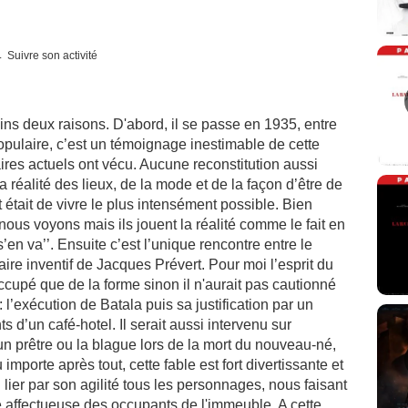
Suivre son activité
ns deux raisons. D'abord, il se passe en 1935, entre
 populaire, c’est un témoignage inestimable de cette
res actuels ont vécu. Aucune reconstitution aussi
la réalité des lieux, de la mode et de la façon d’être de
était de vivre le plus intensément possible. Bien
us voyons mais ils jouent la réalité comme le fait en
n va’’. Ensuite c’est l’unique rencontre entre le
raire inventif de Jacques Prévert. Pour moi l’esprit du
 occupé que de la forme sinon il n'aurait pas cautionné
: l’exécution de Batala puis sa justification par un
ts d’un café-hotel. Il serait aussi intervenu sur
n prêtre ou la blague lors de la mort du nouveau-né,
importe après tout, cette fable est fort divertissante et
lier par son agilité tous les personnages, nous faisant
té affectueuse des occupants de l'immeuble. A cette