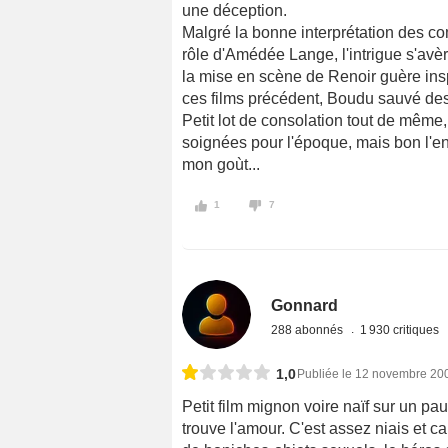
une déception.
Malgré la bonne interprétation des co
rôle d'Amédée Lange, l'intrigue s'avè
la mise en scène de Renoir guère insp
ces films précédent, Boudu sauvé des
Petit lot de consolation tout de même,
soignées pour l'époque, mais bon l'e
mon goùt...
1
7
Gonnard
288 abonnés
1 930 critiques
1,0
Publiée le 12 novembre 20
Petit film mignon voire naïf sur un pau
trouve l'amour. C'est assez niais et c