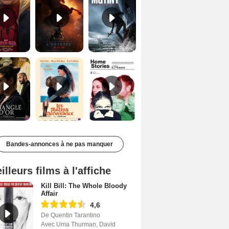
Le Triangle d'or Bande-annonce VF
Les Matins merveilleux Bande-annonce VF
Home stories Bande-annonce VO STFR
Bandes-annonces à ne pas manquer
illeurs films à l'affiche
Kill Bill: The Whole Bloody
Affair
4,6
De Quentin Tarantino
Avec Uma Thurman, David