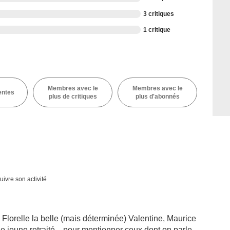
3 critiques
1 critique
Membres avec le
Membres avec le
entes
plus de critiques
plus d'abonnés
uivre son activité
- Florelle la belle (mais déterminée) Valentine, Maurice
e jeune retraité... pour mentionner ceux dont on parle