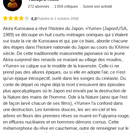
272 abonnés
1 059 critiques
Suivre son activité
4,0
Publiée le 2 octobre 2008
Akira Kurosawa a rêvé l'histoire du Japon. «Yume» (Japon/USA,
1989) se découpe en huit courts-métrages oniriques qui s'étalent
sur toute la vie de Kurosawa et qui, par ce biais, aborde chacune
des étapes dans l'histoire nationale du Japon au cours du XXème
siècle. De cette traditionnelle maisonnette japonaise où le jeune
Akira surprend des renards se mariant au village des moulins,
«Yume» se calque sur le modèle de la traversée. Celle-ci ne
prend pas des allures épiques, ou si elle en adopte l'air, ce n'est
qu'un épique introspectif, ourlé dans les songes du cinéaste. Du
conte de départ où règne déjà la mort s'ensuivent des épisodes
plus apocalyptiques où le Japon est envahi par la destruction de
la Nature des mains de l'homme. Ode à la Nature (ainsi que l'est
de façon larvé chacun de ses films), «Yume» l'a confond dans
une destruction. Les lumières douces, les arc-en-ciel et les
arbres en fleurs des premiers rêves se muent en Fujiyama rouge,
en effluves nucléaires et en hommes-démons cornus. Cette
métamorphose du rêve en cauchemar, outre de renseigner sur le