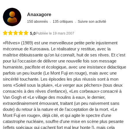
Anaxagore
150 abonnés
135 critiques
Suivre son activité
5,0
Publiée le 19 mars 2007
«Rêves» (1989) est une merveilleuse petite perle injustement
méconnue de Kurosawa. Le réalisateur y restitue, avec la
maîtrise éblouissante qu'on lui connaît, huit de ses rêves. Et c'est
pour lui l'occasion de délivrer une nouvelle fois son message
humaniste, pacifiste et écologique, avec une insistance didactique
parfois un peu lourde (Le Mont Fuji en rouge), mais avec une
sincérité touchante. Les épisodes les plus réussis sont à mon
sens «Soleil sous la pluie», «Le verger aux pêchers» (tous deux
consacrés à des rêves d'enfance), «Les corbeaux» consacré à
Van Gogh et «Le village des moulins à eau», le dernier,
extraordinairement émouvant, traitant (un peu naïvement sans
doute) du retour à la nature et de l'acceptation de la mort. «Le
Mont Fuji en rouge», déjà cité, et qui agite le spectre d'une
catastrophe nucléaire, souffre d'une mise en scène plus pesante
(effets spéciaux qui cachent fort mal leur honte !), mais cela