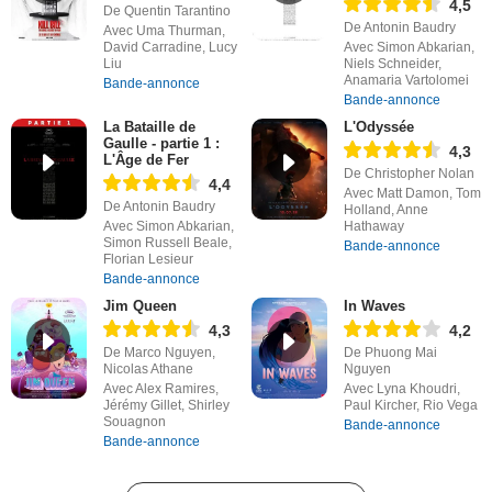
4,5
De Quentin Tarantino
De Antonin Baudry
Avec Uma Thurman,
David Carradine, Lucy
Avec Simon Abkarian,
Liu
Niels Schneider,
Anamaria Vartolomei
Bande-annonce
Bande-annonce
La Bataille de
L'Odyssée
Gaulle - partie 1 :
4,3
L'Âge de Fer
De Christopher Nolan
4,4
Avec Matt Damon, Tom
De Antonin Baudry
Holland, Anne
Avec Simon Abkarian,
Hathaway
Simon Russell Beale,
Bande-annonce
Florian Lesieur
Bande-annonce
Jim Queen
In Waves
4,3
4,2
De Marco Nguyen,
De Phuong Mai
Nicolas Athane
Nguyen
Avec Alex Ramires,
Avec Lyna Khoudri,
Jérémy Gillet, Shirley
Paul Kircher, Rio Vega
Souagnon
Bande-annonce
Bande-annonce