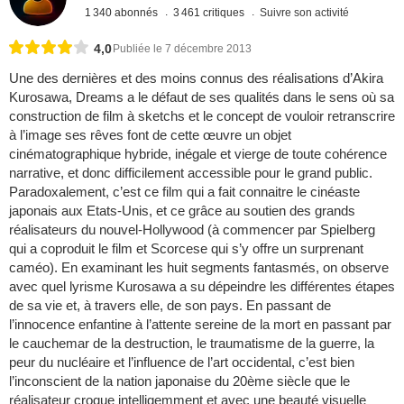
1 340 abonnés
3 461 critiques
Suivre son activité
4,0
Publiée le 7 décembre 2013
Une des dernières et des moins connus des réalisations d’Akira
Kurosawa, Dreams a le défaut de ses qualités dans le sens où sa
construction de film à sketchs et le concept de vouloir retranscrire
à l’image ses rêves font de cette œuvre un objet
cinématographique hybride, inégale et vierge de toute cohérence
narrative, et donc difficilement accessible pour le grand public.
Paradoxalement, c’est ce film qui a fait connaitre le cinéaste
japonais aux Etats-Unis, et ce grâce au soutien des grands
réalisateurs du nouvel-Hollywood (à commencer par Spielberg
qui a coproduit le film et Scorcese qui s’y offre un surprenant
caméo). En examinant les huit segments fantasmés, on observe
avec quel lyrisme Kurosawa a su dépeindre les différentes étapes
de sa vie et, à travers elle, de son pays. En passant de
l’innocence enfantine à l’attente sereine de la mort en passant par
le cauchemar de la destruction, le traumatisme de la guerre, la
peur du nucléaire et l’influence de l’art occidental, c’est bien
l’inconscient de la nation japonaise du 20ème siècle que le
réalisateur croque intelligemment et avec une beauté visuelle