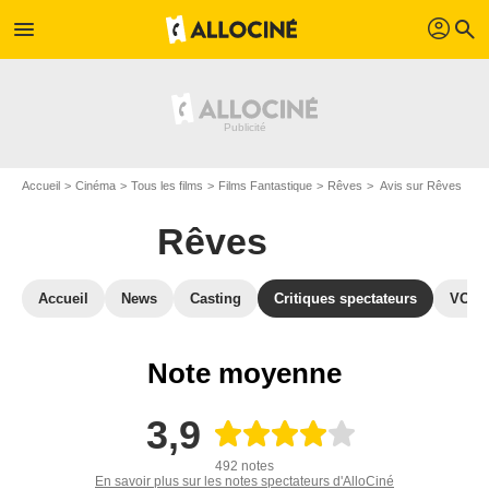
profil
menu
search
Accueil
Cinéma
Tous les films
Films Fantastique
Rêves
Avis sur Rêves
Rêves
Accueil
News
Casting
Critiques spectateurs
VOD
Note moyenne
3,9
492 notes
En savoir plus sur les notes spectateurs d'AlloCiné