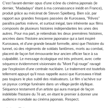
C’est l’avant-dernier opus d’une icône du cinéma japonais (le
dernier, "Madadayo" étant à ma connaissance inédit en France),
produit grâce au mécénat de Steven Spielberg. Bien sûr, par
rapport aux grandes fresques passées de Kurosawa, "Rêves"
paraîtra parfois mièvre, et surtout inégal, tare inhérente aux films
composés de plusieurs histoires indépendantes les unes des
autres. Pour ma part, je retiendrais les deux premières histoires,
ancrées dans l’histoire ancienne japonaise qui a tant inspiré
Kurosawa, et d’une grande beauté formelle, ainsi que l’histoire du
tunnel, où des régiments de soldats fantômes, morts au combat,
placent de façon fort émouvante leur ancien officier face à sa
culpabilité. Le message écologique est très présent, avec cette
séquence évidemment visionnaire du "Mont Fuji rouge" ravagé
par l’explosion d’une centrale nucléaire. Le traitement est toutefois
tellement appuyé qu’il nous rappelle aussi que Kurosawa n’était
pas toujours le plus subtil des réalisateurs. Le film s’achève sur
un joyeux cortège funéraire dans un village-jardin idyllique.
Séquence testament d’un artiste qui aura marqué de façon
indélébile l’histoire du 7è art, en étant le premier à donner une
audience mondiale au cinéma japonais. Respect.