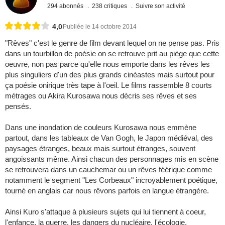
294 abonnés
238 critiques
Suivre son activité
4,0
Publiée le 14 octobre 2014
"Rêves" c'est le genre de film devant lequel on ne pense pas. Pris
dans un tourbillon de poésie on se retrouve prit au piège que cette
oeuvre, non pas parce qu'elle nous emporte dans les rêves les
plus singuliers d'un des plus grands cinéastes mais surtout pour
ça poésie onirique très tape à l'oeil. Le films rassemble 8 courts
métrages ou Akira Kurosawa nous décris ses rêves et ses
pensés.
Dans une inondation de couleurs Kurosawa nous emmène
partout, dans les tableaux de Van Gogh, le Japon médiéval, des
paysages étranges, beaux mais surtout étranges, souvent
angoissants même. Ainsi chacun des personnages mis en scène
se retrouvera dans un cauchemar ou un rêves féérique comme
notamment le segment "Les Corbeaux" incroyablement poétique,
tourné en anglais car nous rêvons parfois en langue étrangère.
Ainsi Kuro s'attaque à plusieurs sujets qui lui tiennent à coeur,
l'enfance, la guerre, les dangers du nucléaire, l'écologie,