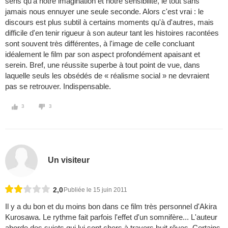
sens qu'à notre imagination et notre sensibilité, le tout sans
jamais nous ennuyer une seule seconde. Alors c'est vrai : le
discours est plus subtil à certains moments qu'à d'autres, mais
difficile d'en tenir rigueur à son auteur tant les histoires racontées
sont souvent très différentes, à l'image de celle concluant
idéalement le film par son aspect profondément apaisant et
serein. Bref, une réussite superbe à tout point de vue, dans
laquelle seuls les obsédés de « réalisme social » ne devraient
pas se retrouver. Indispensable.
3
3
Un visiteur
2,0
Publiée le 15 juin 2011
Il y a du bon et du moins bon dans ce film très personnel d'Akira
Kurosawa. Le rythme fait parfois l'effet d'un somnifère... L'auteur
aborde des sujets qui lui sont chers à travers huit rêves. Certains