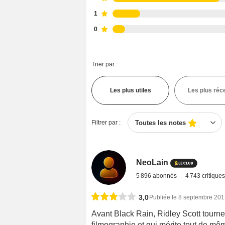
1
0
Trier par :
Les plus utiles
Les plus réc
Filtrer par :
Toutes les notes
NeoLain
5 896 abonnés
4 743 critique
3,0
Publiée le 8 septembre 20
Avant Black Rain, Ridley Scott tourne
filmographie et qui mérite tout de mêm