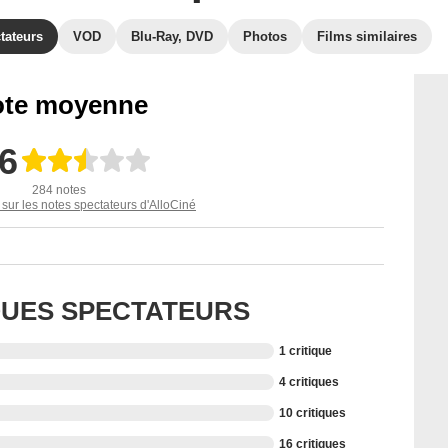
tateurs
VOD
Blu-Ray, DVD
Photos
Films similaires
te moyenne
,6
284 notes
 sur les notes spectateurs d'AlloCiné
IQUES SPECTATEURS
1 critique
4 critiques
10 critiques
16 critiques