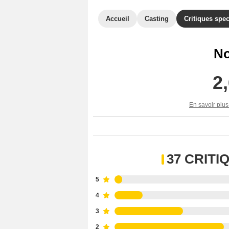
Accueil
Casting
Critiques spec
No
2
En savoir plus
37 CRIT
5
4
3
2