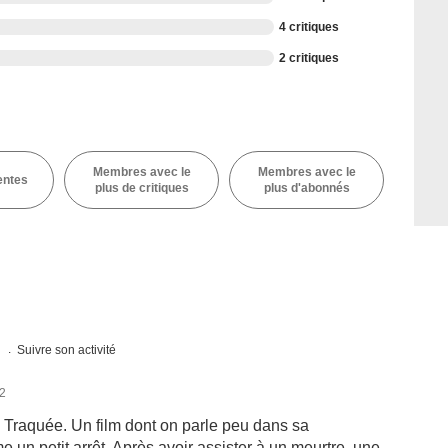
4 critiques
2 critiques
Membres avec le
Membres avec le
entes
plus de critiques
plus d'abonnés
s
Suivre son activité
12
 Traquée. Un film dont on parle peu dans sa
e un petit arrêt. Après avoir assister à un meurtre, une