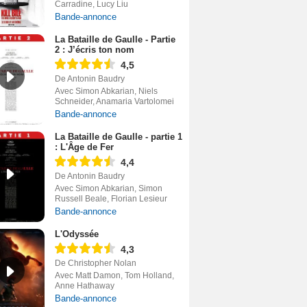
Carradine, Lucy Liu
Bande-annonce
La Bataille de Gaulle - Partie
2 : J’écris ton nom
4,5
De Antonin Baudry
Avec Simon Abkarian, Niels
Schneider, Anamaria Vartolomei
Bande-annonce
La Bataille de Gaulle - partie 1
: L'Âge de Fer
4,4
De Antonin Baudry
Avec Simon Abkarian, Simon
Russell Beale, Florian Lesieur
Bande-annonce
L'Odyssée
4,3
De Christopher Nolan
Avec Matt Damon, Tom Holland,
Anne Hathaway
Bande-annonce