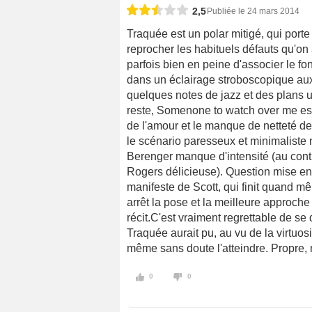
2,5
Publiée le 24 mars 2014
Traquée est un polar mitigé, qui porte
reprocher les habituels défauts qu'on 
parfois bien en peine d'associer le fo
dans un éclairage stroboscopique aux 
quelques notes de jazz et des plans u
reste, Somenone to watch over me est d
de l'amour et le manque de netteté de
le scénario paresseux et minimaliste 
Berenger manque d'intensité (au contr
Rogers délicieuse). Question mise en sc
manifeste de Scott, qui finit quand 
arrêt la pose et la meilleure approc
récit.C'est vraiment regrettable de se
Traquée aurait pu, au vu de la virtuosit
même sans doute l'atteindre. Propre, m
0
0