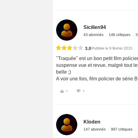
Sicilien94
43 abonnés
146 critiques
S
3,0
Publiée le 9 février 2015
"Traquée" est un bon petit film polici
suspense vue et revue, malgré tout les
belle ;)
A voir une fois, film policier de série B
0
0
Kloden
147 abonnés
997 critiques