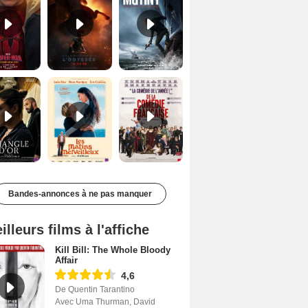
Le Triangle d'or Bande-annonce VF
Les Matins merveilleux Bande-annonce VF
De la Comédie-Française Teaser VF
Bandes-annonces à ne pas manquer
illeurs films à l'affiche
Kill Bill: The Whole Bloody
Affair
4,6
De Quentin Tarantino
Avec Uma Thurman, David