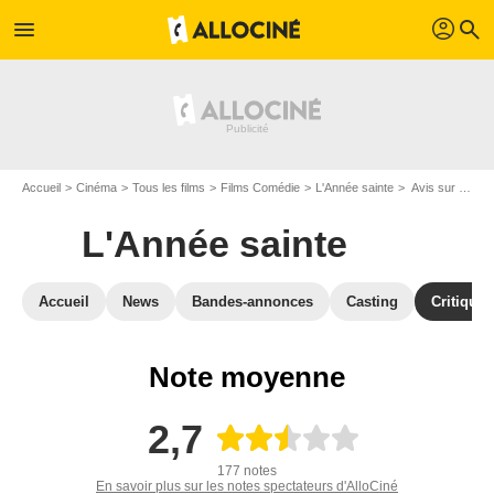
profil
menu
search
Accueil
Cinéma
Tous les films
Films Comédie
L'Année sainte
Avis sur L'Année sainte
L'Année sainte
Accueil
News
Bandes-annonces
Casting
Critiques
Note moyenne
2,7
177 notes
En savoir plus sur les notes spectateurs d'AlloCiné