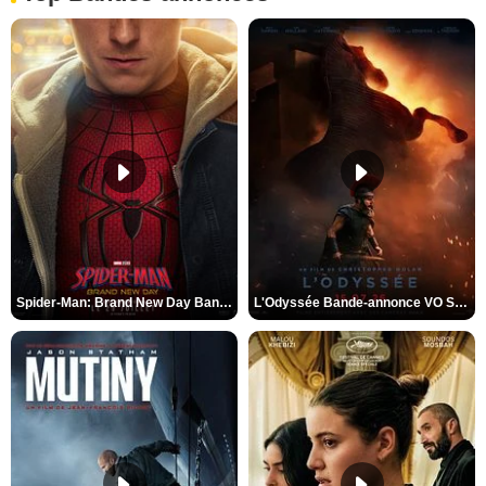
Spider-Man: Brand New Day Bande-annonce VO STFR
L'Odyssée Bande-annonce VO STFR