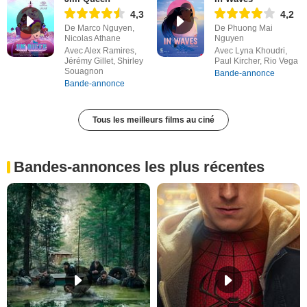
4,3
4,2
De Marco Nguyen,
De Phuong Mai
Nicolas Athane
Nguyen
Avec Alex Ramires,
Avec Lyna Khoudri,
Jérémy Gillet, Shirley
Paul Kircher, Rio Vega
Souagnon
Bande-annonce
Bande-annonce
Tous les meilleurs films au ciné
Bandes-annonces les plus récentes