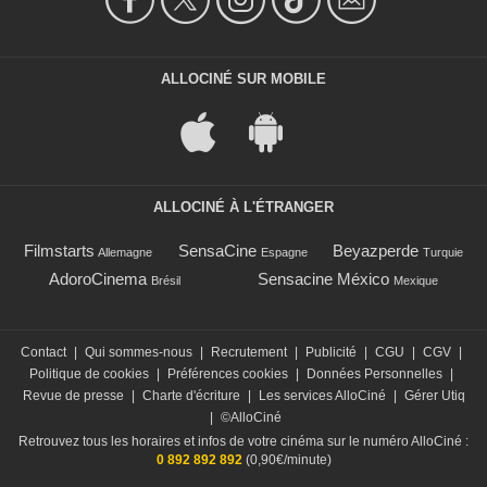
ALLOCINÉ SUR MOBILE
ALLOCINÉ À L'ÉTRANGER
Filmstarts
SensaCine
Beyazperde
Allemagne
Espagne
Turquie
AdoroCinema
Sensacine México
Brésil
Mexique
Contact
|
Qui sommes-nous
|
Recrutement
|
Publicité
|
CGU
|
CGV
|
Politique de cookies
|
Préférences cookies
|
Données Personnelles
|
Revue de presse
|
Charte d'écriture
|
Les services AlloCiné
|
Gérer Utiq
|
©AlloCiné
Retrouvez tous les horaires et infos de votre cinéma sur le numéro AlloCiné :
0 892 892 892
(0,90€/minute)