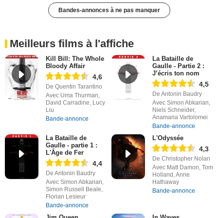
Bandes-annonces à ne pas manquer
Meilleurs films à l'affiche
Kill Bill: The Whole
La Bataille de
Bloody Affair
Gaulle - Partie 2 :
J’écris ton nom
4,6
4,5
De Quentin Tarantino
De Antonin Baudry
Avec Uma Thurman,
David Carradine, Lucy
Avec Simon Abkarian,
Liu
Niels Schneider,
Anamaria Vartolomei
Bande-annonce
Bande-annonce
La Bataille de
L'Odyssée
Gaulle - partie 1 :
4,3
L'Âge de Fer
De Christopher Nolan
4,4
Avec Matt Damon, Tom
De Antonin Baudry
Holland, Anne
Avec Simon Abkarian,
Hathaway
Simon Russell Beale,
Bande-annonce
Florian Lesieur
Bande-annonce
Jim Queen
In Waves