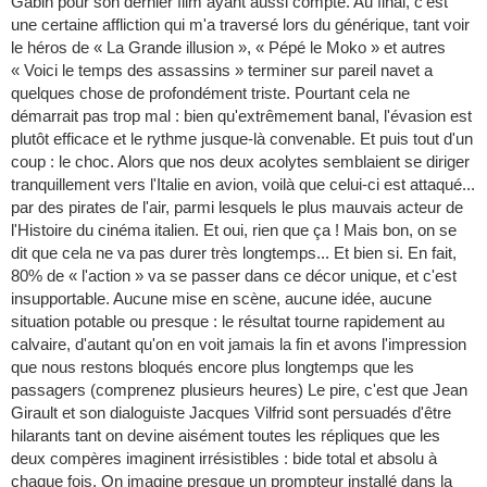
Gabin pour son dernier film ayant aussi compté. Au final, c'est
une certaine affliction qui m'a traversé lors du générique, tant voir
le héros de « La Grande illusion », « Pépé le Moko » et autres
« Voici le temps des assassins » terminer sur pareil navet a
quelques chose de profondément triste. Pourtant cela ne
démarrait pas trop mal : bien qu'extrêmement banal, l'évasion est
plutôt efficace et le rythme jusque-là convenable. Et puis tout d'un
coup : le choc. Alors que nos deux acolytes semblaient se diriger
tranquillement vers l'Italie en avion, voilà que celui-ci est attaqué...
par des pirates de l'air, parmi lesquels le plus mauvais acteur de
l'Histoire du cinéma italien. Et oui, rien que ça ! Mais bon, on se
dit que cela ne va pas durer très longtemps... Et bien si. En fait,
80% de « l'action » va se passer dans ce décor unique, et c'est
insupportable. Aucune mise en scène, aucune idée, aucune
situation potable ou presque : le résultat tourne rapidement au
calvaire, d'autant qu'on en voit jamais la fin et avons l'impression
que nous restons bloqués encore plus longtemps que les
passagers (comprenez plusieurs heures) Le pire, c'est que Jean
Girault et son dialoguiste Jacques Vilfrid sont persuadés d'être
hilarants tant on devine aisément toutes les répliques que les
deux compères imaginent irrésistibles : bide total et absolu à
chaque fois. On imagine presque un prompteur installé dans la