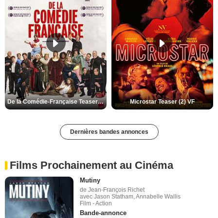
De la Comédie-Française Teaser (3) VF
Microstar Teaser (2) VF
Dernières bandes annonces
Films Prochainement au Cinéma
Mutiny
de Jean-François Richet
avec Jason Statham, Annabelle Wallis
Film - Action
Bande-annonce