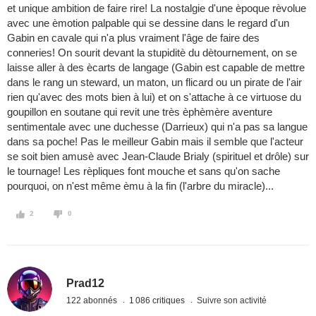
et unique ambition de faire rire! La nostalgie d'une èpoque rèvolue
avec une èmotion palpable qui se dessine dans le regard d'un
Gabin en cavale qui n'a plus vraiment l'âge de faire des
conneries! On sourit devant la stupiditè du dètournement, on se
laisse aller à des ècarts de langage (Gabin est capable de mettre
dans le rang un steward, un maton, un flicard ou un pirate de l'air
rien qu'avec des mots bien à lui) et on s'attache à ce virtuose du
goupillon en soutane qui revit une très èphèmère aventure
sentimentale avec une duchesse (Darrieux) qui n'a pas sa langue
dans sa poche! Pas le meilleur Gabin mais il semble que l'acteur
se soit bien amusè avec Jean-Claude Brialy (spirituel et drôle) sur
le tournage! Les rèpliques font mouche et sans qu'on sache
pourquoi, on n'est même èmu à la fin (l'arbre du miracle)...
2
0
Prad12
122 abonnés
1 086 critiques
Suivre son activité