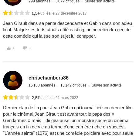
299 abonnés
3 077 critiques
Suivre son activité
1,5
Publiée le 27 décembre 2017
Jean Girault dans sa pente descendante et Gabin dans son adieu
final. Malgré ses forts atouts côté casting, on ne retiendra rien de
cette comédie qui laisse son sujet lui échapper.
1
1
chrischambers86
16 188 abonnés
13 142 critiques
Suivre son activité
2,5
Publiée le 21 mars 2022
Dernier clap de fin pour Jean Gabin qui tournait ici son dernier film
pour le cinèma! Jean Girault est avant tout le papa des «
Gendarmes » mais il dirigea aussi un monstre sacrè du cinèma
français en fin de vie au terme d'une carrière riche en succès.
"L'annèe sainte" (1976) est une comèdie policière avec pour seule