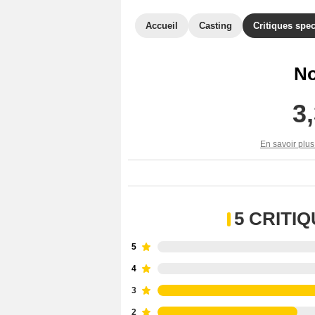
Accueil
Casting
Critiques spec
No
3
En savoir plus
5 CRITI
5
4
3
2