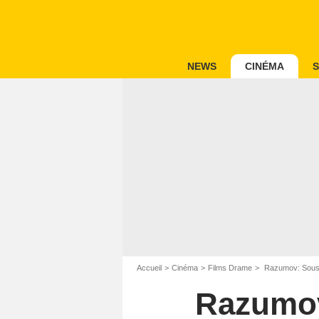
NEWS
CINÉMA
S
Accueil
Cinéma
Films Drame
Razumov: Sous 
Razumov