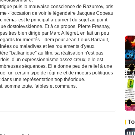
intrigue puis la mauvaise conscience de Razumov, pris
gime -l'occasion de voir le légendaire Jacques Copeau
cinéma- est le principal argument du sujet au point
que dostoievskienne. Et à ce propos, Pierre Fresnay,
pas très bien dirigé par Marc Allégret, en fait un peu
regards tourmentés...Idem pour Jean-Louis Barrault,
cinées ou maladives et les roulements d'yeux.
tère "balkanique" au film, sa réalisation n'est pas
arfois, d'un expressionnisme assez creux; elle est
breuses séquences. Elle donne peu de relief à une
oquer un certain type de régime et de moeurs politiques
t dans une représentation trop théorique.
nt, somme toute, faibles et communs.
To