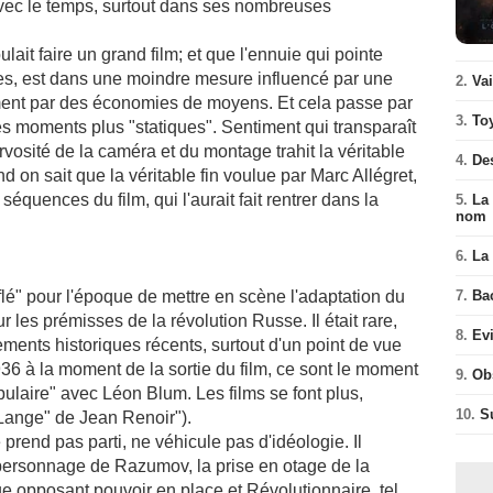
 avec le temps, surtout dans ses nombreuses
ulait faire un grand film; et que l'ennuie qui pointe
es, est dans une moindre mesure influencé par une
2.
Va
ement par des économies de moyens. Et cela passe par
3.
To
 moments plus "statiques". Sentiment qui transparaît
vosité de la caméra et du montage trahit la véritable
4.
De
 on sait que la véritable fin voulue par Marc Allégret,
équences du film, qui l'aurait fait rentrer dans la
5.
La 
nom
6.
La 
flé" pour l'époque de mettre en scène l'adaptation du
7.
Ba
es prémisses de la révolution Russe. Il était rare,
8.
Ev
ments historiques récents, surtout d'un point de vue
6 à la moment de la sortie du film, ce sont le moment
9.
Ob
pulaire" avec Léon Blum. Les films se font plus,
10.
S
 Lange" de Jean Renoir").
prend pas parti, ne véhicule pas d'idéologie. Il
personnage de Razumov, la prise en otage de la
ue opposant pouvoir en place et Révolutionnaire, tel