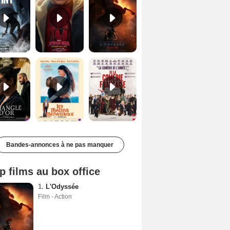
Le Triangle d'or Bande-annonce VF
Les Matins merveilleux Bande-annonce VF
De la Comédie-Française Teaser VF
Bandes-annonces à ne pas manquer
p films au box office
1.
L'Odyssée
Film - Action