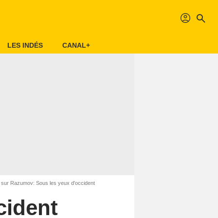
profil
search
LES INDÉS
CANAL+
 sur Razumov: Sous les yeux d'occident
cident