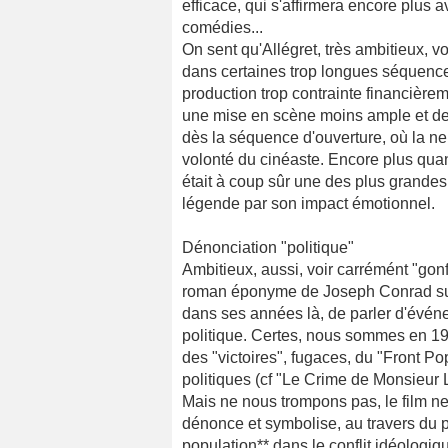
efficace, qui s'affirmera encore plus
comédies...
On sent qu'Allégret, très ambitieux, vo
dans certaines trop longues séquenc
production trop contrainte financièr
une mise en scène moins ample et des
dès la séquence d'ouverture, où la ner
volonté du cinéaste. Encore plus quand
était à coup sûr une des plus grandes s
légende par son impact émotionnel.
Dénonciation "politique"
Ambitieux, aussi, voir carrémént "gon
roman éponyme de Joseph Conrad sur l
dans ses années là, de parler d'événe
politique. Certes, nous sommes en 193
des "victoires", fugaces, du "Front Po
politiques (cf "Le Crime de Monsieur
Mais ne nous trompons pas, le film ne 
dénonce et symbolise, au travers du 
population** dans le conflit idéologiq