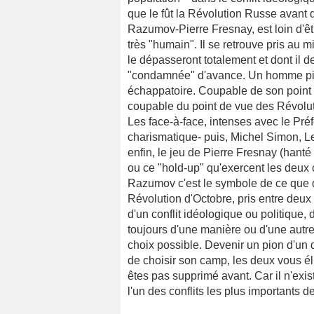
que le fût la Révolution Russe avant
Razumov-Pierre Fresnay, est loin d'êt
très "humain". Il se retrouve pris au m
le dépasseront totalement et dont il dev
"condamnée" d'avance. Un homme pié
échappatoire. Coupable de son point
coupable du point de vue des Révolut
Les face-à-face, intenses avec le Pré
charismatique- puis, Michel Simon, L
enfin, le jeu de Pierre Fresnay (hanté 
ou ce "hold-up" qu'exercent les deu
Razumov c'est le symbole de ce que d
Révolution d'Octobre, pris entre deux 
d'un conflit idéologique ou politique, d
toujours d'une manière ou d'une autre
choix possible. Devenir un pion d'un 
de choisir son camp, les deux vous é
êtes pas supprimé avant. Car il n'exi
l'un des conflits les plus importants d