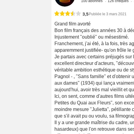
100 abonnés
126 critiques
3,5
Publiée le 3 mars 2021
Grand film avorté
Bon film français des années 30 à déco
Injustement "oublié" ou mésestimé.
Franchement, j'ai été, à la fois, très 
apparemment justifiée- qu'on frôle le g
Je partais avec certains préjugés sur l
excellent directeur d'acteurs, "découvr
véritable ambition esthétique ou de s
Pagnol - , "Sans famille" et d'obtenir
aux dames" (1934) qui lança vraiment
aujourd'hui, avoir très mal vieillit et 
Ici, on sent, comme d'autres films ultér
Petites du Quai aux Fleurs", son exc
moindre mesure "Julietta", pétillante c
que s'il avait pu ou voulu, sa filmogra
Il y a une grande maîtrise du cadre, u
hasardeux) que l'on retrouve dans ses 