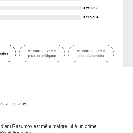
0 critique
0 critique
Membres avec le
Membres avec le
entes
plus de critiques
plus d'abonnés
Suivre son activité
tudiant Razumov est mêlé malgré lui à un crime
révolutionnaire.