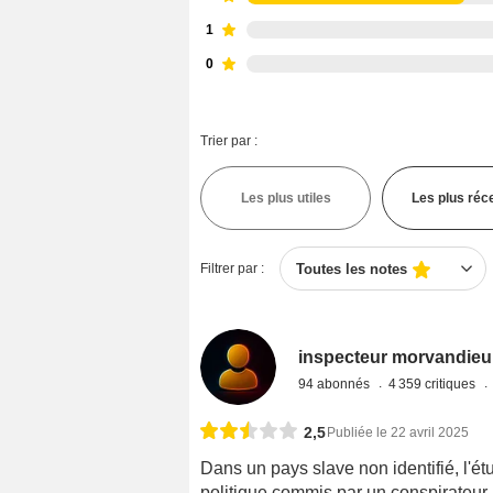
1
0
Trier par :
Les plus utiles
Les plus réc
Filtrer par :
Toutes les notes
inspecteur morvandieu
94 abonnés
4 359 critiques
2,5
Publiée le 22 avril 2025
Dans un pays slave non identifié, l'é
politique commis par un conspirateur 