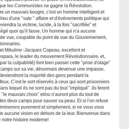
 que les Communistes ne gagne la Révolution.
re un mauvais bougre, c'est un homme intelligent et
ilieu d'une "sale " affaire et d'événements politique qui
iendra la victime, lucide, à la fois "sacrifiée" et
gé quoi qu'il fasse. Un homme qui n'a aucune
 de vue, coupable du point de vue du Gouvernement,
ionnaires.
fet Mikuline -Jacques Copeau, excellent et
espara, le leader du mouvement Révolutionnaire, et,
par la culpabilité) font bien passer cette "prise d'otage"
x camps sur sa vie, désormais devenue une impasse.
eviendront la majorité des gens pendant la
feux. C'est le sort réservés à ceux qui sont prisonniers
ans lequel ils ne sont pas du tout "impliqué" .Ils feront
 "le mauvais choix" et/ou n'auront plus du tout de
des deux camps pour sauver sa peau. Et si l'on refuse
liminerons purement et simplement, si ne vous vous
ste aucune vision en dehors de la leur. Bienvenue dans
e notre histoire moderne!