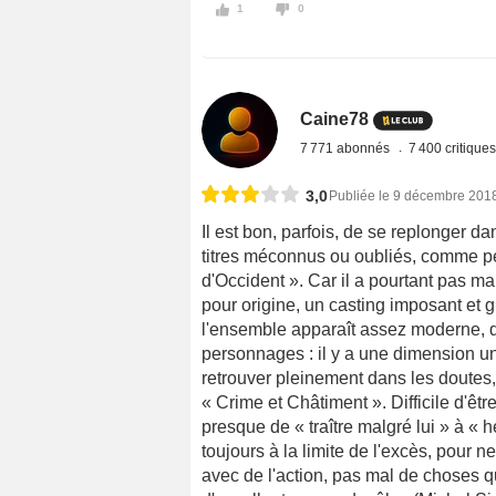
1
0
Caine78
7 771 abonnés
7 400 critique
3,0
Publiée le 9 décembre 201
Il est bon, parfois, de se replonger d
titres méconnus ou oubliés, comme peu
d'Occident ». Car il a pourtant pas ma
pour origine, un casting imposant et 
l'ensemble apparaît assez moderne, q
personnages : il y a une dimension u
retrouver pleinement dans les doutes,
« Crime et Châtiment ». Difficile d'ê
presque de « traître malgré lui » à « 
toujours à la limite de l'excès, pour n
avec de l'action, pas mal de choses qu