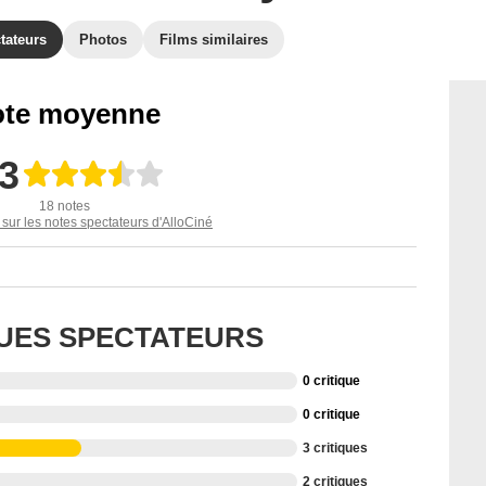
tateurs
Photos
Films similaires
te moyenne
,3
18 notes
 sur les notes spectateurs d'AlloCiné
QUES SPECTATEURS
0 critique
0 critique
3 critiques
2 critiques