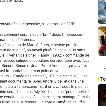
Suivre son activité
uvrir dès que possible, s'il est sorti en DVD.
agréablement surpris et un "brin" déçu; l'impression -
rand film référence...
a réalisation de Marc Allégret, cinéaste prolifique,
eur de talents", au travail plutôt "classique" et sans
tyle. Il venait de signer "Fanny" (1932) - commande de
 un succès critique et populaire considérable avec "Lac
 Simone Simon et Jean-Pierre Aumont - qui s'avère,
quasi-irregardable de mon point de vue...
ieurs - "Entrée des artistes", " Félicie Nanteuil", "Les
To
ellent documentaire "Avec André Gide" et dans une
omédie à l'américaine - qu'il en avait sous le pied, et
phie serait bien plus "stylée", bien plus "personnelle" !
ne certaine inventivité et un excellent montage (jamais
films les plus réussis. Un style à l'américaine, très