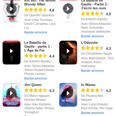
Kill Bill: The Whole
La Bataille de
Bloody Affair
Gaulle - Partie 2 :
J’écris ton nom
4,6
4,5
De Quentin Tarantino
De Antonin Baudry
Avec Uma Thurman,
David Carradine, Lucy
Avec Simon Abkarian,
Liu
Niels Schneider,
Anamaria Vartolomei
Bande-annonce
Bande-annonce
La Bataille de
L'Odyssée
Gaulle - partie 1 :
4,3
L'Âge de Fer
De Christopher Nolan
4,4
Avec Matt Damon, Tom
De Antonin Baudry
Holland, Anne
Avec Simon Abkarian,
Hathaway
Simon Russell Beale,
Bande-annonce
Florian Lesieur
Bande-annonce
Jim Queen
In Waves
4,3
4,2
De Marco Nguyen,
De Phuong Mai
Nicolas Athane
Nguyen
Avec Alex Ramires,
Avec Lyna Khoudri,
Jérémy Gillet, Shirley
Paul Kircher, Rio Vega
Souagnon
Bande-annonce