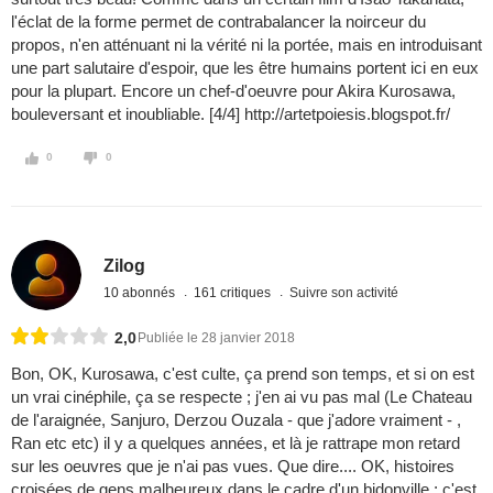
l'éclat de la forme permet de contrabalancer la noirceur du
propos, n'en atténuant ni la vérité ni la portée, mais en introduisant
une part salutaire d'espoir, que les être humains portent ici en eux
pour la plupart. Encore un chef-d'oeuvre pour Akira Kurosawa,
bouleversant et inoubliable. [4/4] http://artetpoiesis.blogspot.fr/
0
0
Zilog
10 abonnés
161 critiques
Suivre son activité
2,0
Publiée le 28 janvier 2018
Bon, OK, Kurosawa, c'est culte, ça prend son temps, et si on est
un vrai cinéphile, ça se respecte ; j'en ai vu pas mal (Le Chateau
de l'araignée, Sanjuro, Derzou Ouzala - que j'adore vraiment - ,
Ran etc etc) il y a quelques années, et là je rattrape mon retard
sur les oeuvres que je n'ai pas vues. Que dire.... OK, histoires
croisées de gens malheureux dans le cadre d'un bidonville ; c'est