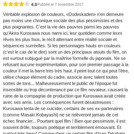
4,0
Publiée le 7 novembre 2017
Véritable explosion de couleurs, «Dodeskaden» n'en demeure
pas moins une chronique sociale des plus pessimistes et des
plus poignantes. C'est la vie des pauvres parmi les pauvres
qu'Akira Kurosawa nous narre ici, leur quotidien comme leurs
rêves les plus fous, le récit alternant entre réalité sociale et
séquences surréelles. Si les personnages hauts en couleurs
(c'est le cas de le dire) sont un des principaux atouts du film, on
est surtout subjugué par la maîtrise formelle du japonais. Ne se
refusant aucune expérimentation, pour son premier passage à la
couleur il met la barre très très haut, il peint tout ce qui peut l'être,
utilise chaque élément du cadre, associe avec talent toutes
sortes de tons... Malheureusement le public de l'époque fut
insensible ou trop décontenancé par ce film novateur, causant la
ruine de la compagnie de production que Kurosawa avait créée
avec ses amis. Les conséquences furent désastreuses :
Kurosawa tenta de se suicider, certains de ses ex-partenaires
(comme Masaki Kobayashi) ne se relèveront jamais de cet
échec financier... Pourtant quel film ! Bien que pessimiste, il est
souvent drôle, toujours poétique et terriblement émouvant. Et
surtout très beau! Comme dans un certain film d'Isao Takahata,