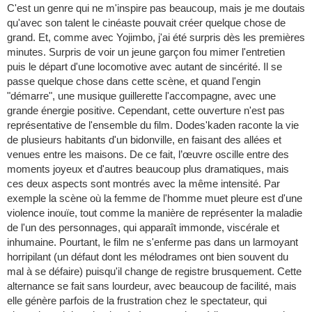
C'est un genre qui ne m'inspire pas beaucoup, mais je me doutais
qu'avec son talent le cinéaste pouvait créer quelque chose de
grand. Et, comme avec Yojimbo, j'ai été surpris dès les premières
minutes. Surpris de voir un jeune garçon fou mimer l'entretien
puis le départ d'une locomotive avec autant de sincérité. Il se
passe quelque chose dans cette scène, et quand l'engin
"démarre", une musique guillerette l'accompagne, avec une
grande énergie positive. Cependant, cette ouverture n'est pas
représentative de l'ensemble du film. Dodes'kaden raconte la vie
de plusieurs habitants d'un bidonville, en faisant des allées et
venues entre les maisons. De ce fait, l’œuvre oscille entre des
moments joyeux et d'autres beaucoup plus dramatiques, mais
ces deux aspects sont montrés avec la même intensité. Par
exemple la scène où la femme de l'homme muet pleure est d'une
violence inouïe, tout comme la manière de représenter la maladie
de l'un des personnages, qui apparaît immonde, viscérale et
inhumaine. Pourtant, le film ne s'enferme pas dans un larmoyant
horripilant (un défaut dont les mélodrames ont bien souvent du
mal à se défaire) puisqu'il change de registre brusquement. Cette
alternance se fait sans lourdeur, avec beaucoup de facilité, mais
elle génère parfois de la frustration chez le spectateur, qui