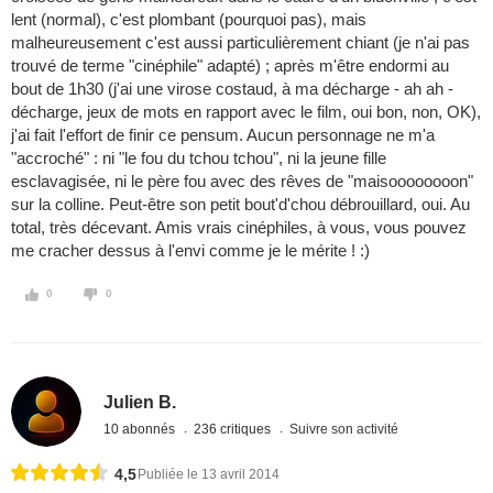
lent (normal), c'est plombant (pourquoi pas), mais
malheureusement c'est aussi particulièrement chiant (je n'ai pas
trouvé de terme "cinéphile" adapté) ; après m'être endormi au
bout de 1h30 (j'ai une virose costaud, à ma décharge - ah ah -
décharge, jeux de mots en rapport avec le film, oui bon, non, OK),
j'ai fait l'effort de finir ce pensum. Aucun personnage ne m'a
"accroché" : ni "le fou du tchou tchou", ni la jeune fille
esclavagisée, ni le père fou avec des rêves de "maisoooooooon"
sur la colline. Peut-être son petit bout'd'chou débrouillard, oui. Au
total, très décevant. Amis vrais cinéphiles, à vous, vous pouvez
me cracher dessus à l'envi comme je le mérite ! :)
0
0
Julien B.
10 abonnés
236 critiques
Suivre son activité
4,5
Publiée le 13 avril 2014