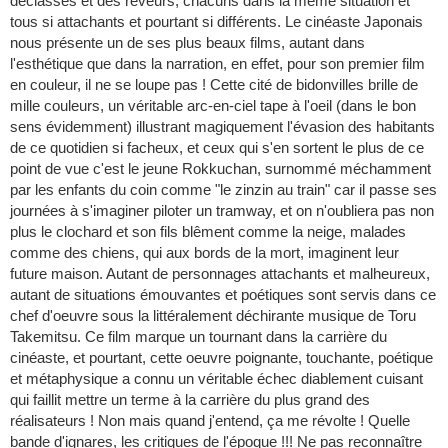
déclassés et des rêveurs, chacuns dans la même situation et
tous si attachants et pourtant si différents. Le cinéaste Japonais
nous présente un de ses plus beaux films, autant dans
l'esthétique que dans la narration, en effet, pour son premier film
en couleur, il ne se loupe pas ! Cette cité de bidonvilles brille de
mille couleurs, un véritable arc-en-ciel tape à l'oeil (dans le bon
sens évidemment) illustrant magiquement l'évasion des habitants
de ce quotidien si facheux, et ceux qui s'en sortent le plus de ce
point de vue c'est le jeune Rokkuchan, surnommé méchamment
par les enfants du coin comme "le zinzin au train" car il passe ses
journées à s'imaginer piloter un tramway, et on n'oubliera pas non
plus le clochard et son fils blêment comme la neige, malades
comme des chiens, qui aux bords de la mort, imaginent leur
future maison. Autant de personnages attachants et malheureux,
autant de situations émouvantes et poétiques sont servis dans ce
chef d'oeuvre sous la littéralement déchirante musique de Toru
Takemitsu. Ce film marque un tournant dans la carrière du
cinéaste, et pourtant, cette oeuvre poignante, touchante, poétique
et métaphysique a connu un véritable échec diablement cuisant
qui faillit mettre un terme à la carrière du plus grand des
réalisateurs ! Non mais quand j'entend, ça me révolte ! Quelle
bande d'ignares, les critiques de l'époque !!! Ne pas reconnaître