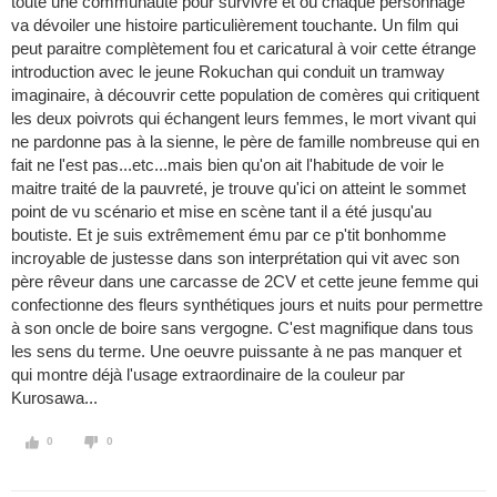
toute une communauté pour survivre et où chaque personnage
va dévoiler une histoire particulièrement touchante. Un film qui
peut paraitre complètement fou et caricatural à voir cette étrange
introduction avec le jeune Rokuchan qui conduit un tramway
imaginaire, à découvrir cette population de comères qui critiquent
les deux poivrots qui échangent leurs femmes, le mort vivant qui
ne pardonne pas à la sienne, le père de famille nombreuse qui en
fait ne l'est pas...etc...mais bien qu'on ait l'habitude de voir le
maitre traité de la pauvreté, je trouve qu'ici on atteint le sommet
point de vu scénario et mise en scène tant il a été jusqu'au
boutiste. Et je suis extrêmement ému par ce p'tit bonhomme
incroyable de justesse dans son interprétation qui vit avec son
père rêveur dans une carcasse de 2CV et cette jeune femme qui
confectionne des fleurs synthétiques jours et nuits pour permettre
à son oncle de boire sans vergogne. C'est magnifique dans tous
les sens du terme. Une oeuvre puissante à ne pas manquer et
qui montre déjà l'usage extraordinaire de la couleur par
Kurosawa...
0
0