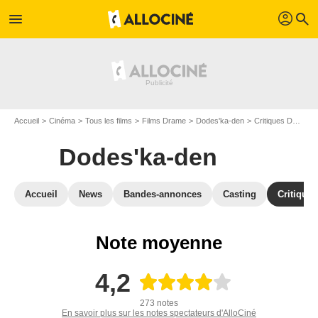
profil
menu
search
Accueil
Cinéma
Tous les films
Films Drame
Dodes'ka-den
Critiques Dodes'ka-den
Dodes'ka-den
Accueil
News
Bandes-annonces
Casting
Critiques
Note moyenne
4,2
273 notes
En savoir plus sur les notes spectateurs d'AlloCiné