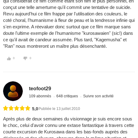
qui considérait ce film comme étant son film le plus personnel, en
conçut une telle amertume qu'il commit une tentative de suicide.
Revu aujourd'hui ce film frappe par l'utilisation des couleurs, le
coté choral, l'humanisme à fleur de peau et la tendresse infinie qui
s'en exprime. A réevaluer donc surtout que ce film marque sans
doute l'ultime exemple de l'humanisme "kurosawaien" (sic!) dans
ce qu'il avait de candeur assumée. Plus tard, "Kagemusha" et
"Ran" nous montreront un maître plus désenchanté.
0
0
teofoot29
109 abonnés
648 critiques
Suivre son activité
5,0
Publiée le 13 juillet 2010
Après plus de deux semaines du visionnage je suis encore sous
le choc, celui d'avoir connu une extase fantastique à travers cette
courte excursion de Kurosawa dans les bas-fonds auprès des