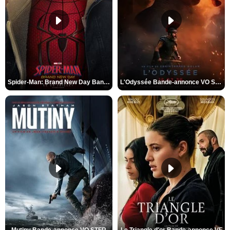
Spider-Man: Brand New Day Bande-annonce VO STFR
L'Odyssée Bande-annonce VO STFR