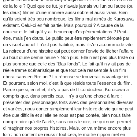
de la folie ? Quoi que ce fut, je n'avais jamais vu l'un ou l'autre (ou
les deux) filmés d'une manière aussi sobre et aussi vraie. Bien
qu'ils soient très peu nombreux, les films mal aimés de Kurosawa
existent. Celui-ci en fait partie. Mais pourquoi ? A cause de la
couleur et le fait qu'il y ait beaucoup d'expérimentations ? Peut-
être, mais j'en doute. Le public peut être rapidement dérouté par
un visuel auquel il n'est pas habitué, mais il s'en accommode vite.
La noirceur d'une histoire qui peut donner l'envie de lâcher l'affaire
au bout d'une demie heure ? Non plus. Elle n'est pas plus triste ou
plus sombre que celle des "Bas fonds". Le fait qu'il n'y ait pas de
réelle trame scénaristique et que tout cela ressemble à un film
choral sans en être un ? La réponse se trouverait davantage ici.
Et pourtant, selon moi, c'est là que réside toute l'essence du film.
Parce que si, en effet, il n'y a pas de fil conducteur, Kurosawa a
compris que, dans pareils cas, il n'y a qu'une chose à faire :
présenter des personnages forts avec des personnalités diverses
et variées, nous conter simplement leur histoire de vie qui ne peut
être que difficile et si elle ne nous est pas contée, bien nous faire
comprendre qu'elle l'a été, sans nous le dire, ce qui nous permet
d'imaginer nos propres histoires. Mais, on va même encore plus
loin : non content de réussir tout cela, le maître nippon met en