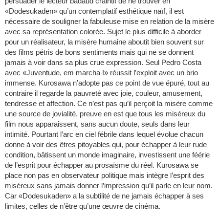
persuader le lecteur badaud craintif de ne trouver en
«Dodesukaden» qu’un contemplatif esthétique naïf, il est
nécessaire de souligner la fabuleuse mise en relation de la misère
avec sa représentation colorée. Sujet le plus difficile à aborder
pour un réalisateur, la misère humaine aboutit bien souvent sur
des films pétris de bons sentiments mais qui ne se donnent
jamais à voir dans sa plus crue expression. Seul Pedro Costa
avec «Juventude, em marcha !» réussit l’exploit avec un brio
immense. Kurosawa n’adopte pas ce point de vue épuré, tout au
contraire il regarde la pauvreté avec joie, couleur, amusement,
tendresse et affection. Ce n’est pas qu’il perçoit la misère comme
une source de jovialité, preuve en est que tous les miséreux du
film nous apparaissent, sans aucun doute, seuls dans leur
intimité. Pourtant l’arc en ciel fébrile dans lequel évolue chacun
donne à voir des êtres pitoyables qui, pour échapper à leur rude
condition, bâtissent un monde imaginaire, investissent une féérie
de l’esprit pour échapper au prosaïsme du réel. Kurosawa se
place non pas en observateur politique mais intègre l’esprit des
miséreux sans jamais donner l’impression qu’il parle en leur nom.
Car «Dodesukaden» a la subtilité de ne jamais échapper à ses
limites, celles de n’être qu’une œuvre de cinéma.