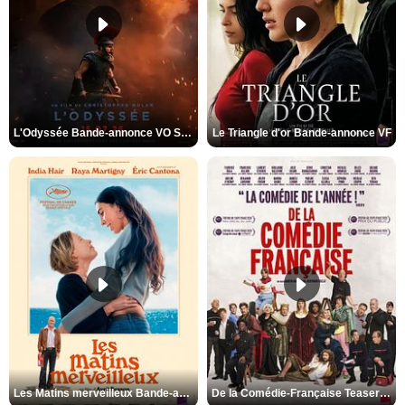
L'Odyssée Bande-annonce VO STFR
Le Triangle d'or Bande-annonce VF
Les Matins merveilleux Bande-annonce VF
De la Comédie-Française Teaser VF