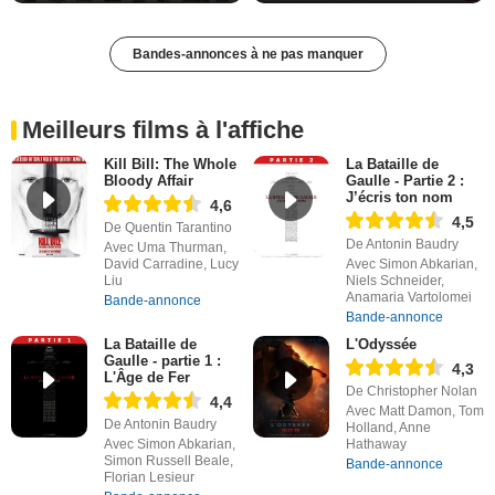
Bandes-annonces à ne pas manquer
Meilleurs films à l'affiche
Kill Bill: The Whole
La Bataille de
Bloody Affair
Gaulle - Partie 2 :
J’écris ton nom
4,6
4,5
De Quentin Tarantino
De Antonin Baudry
Avec Uma Thurman,
David Carradine, Lucy
Avec Simon Abkarian,
Liu
Niels Schneider,
Anamaria Vartolomei
Bande-annonce
Bande-annonce
La Bataille de
L'Odyssée
Gaulle - partie 1 :
4,3
L'Âge de Fer
De Christopher Nolan
4,4
Avec Matt Damon, Tom
De Antonin Baudry
Holland, Anne
Avec Simon Abkarian,
Hathaway
Simon Russell Beale,
Bande-annonce
Florian Lesieur