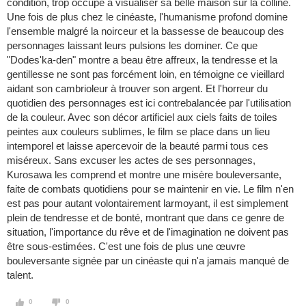
condition, trop occupé à visualiser sa belle maison sur la colline.
Une fois de plus chez le cinéaste, l'humanisme profond domine
l'ensemble malgré la noirceur et la bassesse de beaucoup des
personnages laissant leurs pulsions les dominer. Ce que
"Dodes'ka-den" montre a beau être affreux, la tendresse et la
gentillesse ne sont pas forcément loin, en témoigne ce vieillard
aidant son cambrioleur à trouver son argent. Et l'horreur du
quotidien des personnages est ici contrebalancée par l'utilisation
de la couleur. Avec son décor artificiel aux ciels faits de toiles
peintes aux couleurs sublimes, le film se place dans un lieu
intemporel et laisse apercevoir de la beauté parmi tous ces
miséreux. Sans excuser les actes de ses personnages,
Kurosawa les comprend et montre une misère bouleversante,
faite de combats quotidiens pour se maintenir en vie. Le film n'en
est pas pour autant volontairement larmoyant, il est simplement
plein de tendresse et de bonté, montrant que dans ce genre de
situation, l'importance du rêve et de l'imagination ne doivent pas
être sous-estimées. C'est une fois de plus une œuvre
bouleversante signée par un cinéaste qui n'a jamais manqué de
talent.
0
0