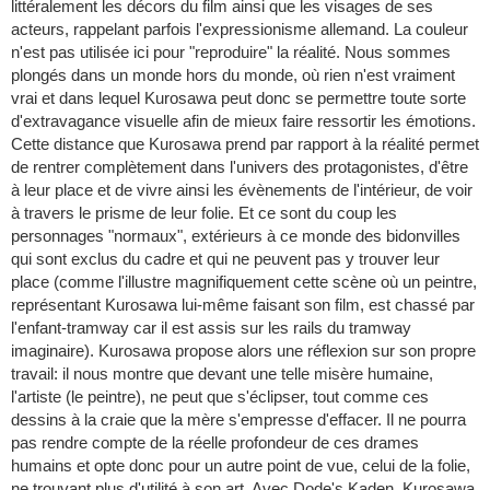
littéralement les décors du film ainsi que les visages de ses
acteurs, rappelant parfois l'expressionisme allemand. La couleur
n'est pas utilisée ici pour "reproduire" la réalité. Nous sommes
plongés dans un monde hors du monde, où rien n'est vraiment
vrai et dans lequel Kurosawa peut donc se permettre toute sorte
d'extravagance visuelle afin de mieux faire ressortir les émotions.
Cette distance que Kurosawa prend par rapport à la réalité permet
de rentrer complètement dans l'univers des protagonistes, d'être
à leur place et de vivre ainsi les évènements de l'intérieur, de voir
à travers le prisme de leur folie. Et ce sont du coup les
personnages "normaux", extérieurs à ce monde des bidonvilles
qui sont exclus du cadre et qui ne peuvent pas y trouver leur
place (comme l'illustre magnifiquement cette scène où un peintre,
représentant Kurosawa lui-même faisant son film, est chassé par
l'enfant-tramway car il est assis sur les rails du tramway
imaginaire). Kurosawa propose alors une réflexion sur son propre
travail: il nous montre que devant une telle misère humaine,
l'artiste (le peintre), ne peut que s'éclipser, tout comme ces
dessins à la craie que la mère s'empresse d'effacer. Il ne pourra
pas rendre compte de la réelle profondeur de ces drames
humains et opte donc pour un autre point de vue, celui de la folie,
ne trouvant plus d'utilité à son art. Avec Dode's Kaden, Kurosawa