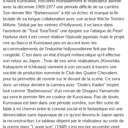
d'Akira Kurosawa. Reconnu mondialement le réalisateur aborde
avec la décennie 1969-1977 une période difficile de sa carrière.
Son dernier film "Barberousse" a été un échec et marque la fin
brutale de sa longue collaboration avec son acteur fétiche Toshiro
Mifune. Séduit par les sirènes d'Hollywood, il se lance dans
l'aventure de "Tora! Tora!Tora!" une épopée sur l'attaque de Pearl
Harbour dont il est censé réaliser l'épisode japonais mais le projet
vire au fiasco et Kurosawa peu en accord avec les
accommodements de l'industrie hollywoodienne finit par être
congédié. C'est dans un état d'esprit mélancolique qu'il effectue
son retour au Japon . Trois de ses amis réalisateurs (Kinoshita,
Kobayashi et Ichikawa) viennent à son secours à travers une
société de production nommée le Club des Quatre Chevaliers
pour lui permettre de revenir sur le devant de la scène. Ce sera
donc un retour derrière la caméra avec "Dode's Kaden" inspiré
tout comme "Barberousse" d'un roman de Shugoro Yamamoto
qui sera le premier film en couleur de Kurosawa. Pas de doute,
Kurosawa est bien dans une période sombre, son film sorte de
fable à mi chemin entre le constat social et le fantastique est une
dénonciation sans équivoque de ce qu'est devenu le Japon après
la reconstruction. Le tableau dépeint par le réalisateur au sortir de
la guerre dans "L'ange ivre" (1948) s'est encore assombri vingt