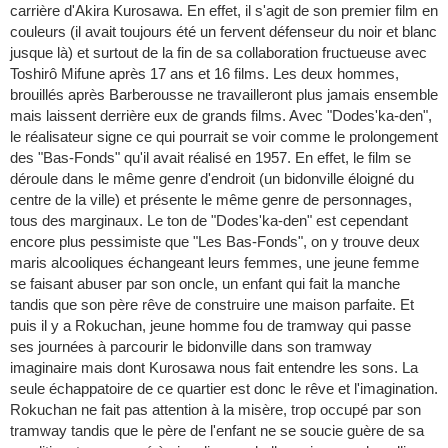
carrière d'Akira Kurosawa. En effet, il s'agit de son premier film en
couleurs (il avait toujours été un fervent défenseur du noir et blanc
jusque là) et surtout de la fin de sa collaboration fructueuse avec
Toshirô Mifune après 17 ans et 16 films. Les deux hommes,
brouillés après Barberousse ne travailleront plus jamais ensemble
mais laissent derrière eux de grands films. Avec "Dodes'ka-den",
le réalisateur signe ce qui pourrait se voir comme le prolongement
des "Bas-Fonds" qu'il avait réalisé en 1957. En effet, le film se
déroule dans le même genre d'endroit (un bidonville éloigné du
centre de la ville) et présente le même genre de personnages,
tous des marginaux. Le ton de "Dodes'ka-den" est cependant
encore plus pessimiste que "Les Bas-Fonds", on y trouve deux
maris alcooliques échangeant leurs femmes, une jeune femme
se faisant abuser par son oncle, un enfant qui fait la manche
tandis que son père rêve de construire une maison parfaite. Et
puis il y a Rokuchan, jeune homme fou de tramway qui passe
ses journées à parcourir le bidonville dans son tramway
imaginaire mais dont Kurosawa nous fait entendre les sons. La
seule échappatoire de ce quartier est donc le rêve et l'imagination.
Rokuchan ne fait pas attention à la misère, trop occupé par son
tramway tandis que le père de l'enfant ne se soucie guère de sa