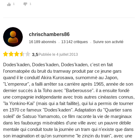
1
1
chrischambers86
16 189 abonnés
13 142 critiques
Suivre son activité
3,5
Publiée le 4 juillet 2013
Dodes'kaden, Dodes'kaden, Dodes'kaden, c'est en fait
l'onomatopèe du bruit du tramway produit par ce jeune gars
quand il le conduit! Akira Kurosawa, surnommè au Japon,
"L'empereur", a failli arrêter sa carrière après 1965, annèe de son
dernier succès à la Toho avec "Barberousse". il a ensuite fondè
une compagnie indèpendante avec trois autres cinèastes connus,
"la Yonkino-Kai" (mais qui a fait faillite), qui lui a permis de tourner
en 1970 ce fameux "Dodes'kaden". Adaptation du "Quartier sans
soleil" de Satsuo Yamamoto, ce film raconte la vie de marginaux
dans les faubourgs misèrables d'une ville avec un pauvre dèbile
mentale qui conduit toute la journèe un tram qui n'existe que dans
son imagination et qu'on surnomme "le zinzin du train", avec une