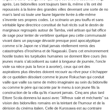
après. Les bidonvilles sont toujours bien là, même s'ils ont été
repoussés à la lisère des grandes villes devenant une sorte de no
man's land où toute une faune bigarrée livrée à elle-même
s'invente ses propres codes. Le scénario un peu touffu et sans
véritable ligne directrice constitué de huit récits suit le destin de
marginaux regroupés autour de Tamba, vieil artisan qui fait office
de sage pour tenter de vertébrer quelque peu cette communauté
vivant dans un paysage dévasté presque post apocalyptique
comme si le Japon ne s'était jamais réellement remis des
catastrophes d'Iroshima et de Nagasaki. Dans cet environnement
hostile toutes les turpitudes humaines se donnent libre cours (les
jeunes maris s'alcoolisent au saké à longueur de journée, l'oncle
viole sa nièce puis la force à avorter), ceux qui ont des
aspirations plus élevées doivent recourir au rêve pour s'échapper
de ce quotidien désolant comme le jeune Rokuchan qui conduit
vaille que vaille sa rame de métro imaginaire au sein du bidonville
ou comme le père qui raconte par le menu à son jeune fils la
construction de la villa qu'ils n'auront jamais. Cinq ans plus tard
Ettore Scola donnera lui aussi avec "Affreux sale et méchants" sa
vision des bidonvilles romains en la teintant de l'humour et de la
dérision du cinéma italien. Celle de Kurosawa est au contraire