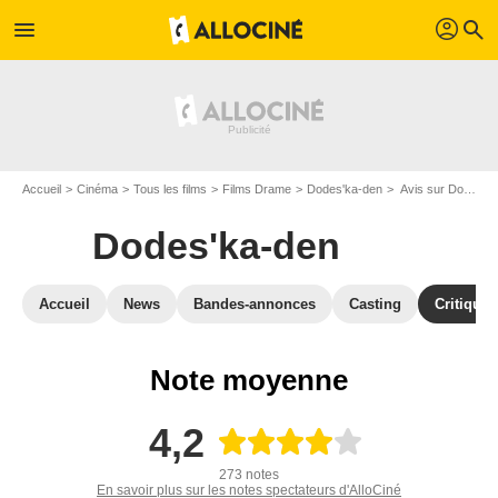
profil
menu
search
Accueil
Cinéma
Tous les films
Films Drame
Dodes'ka-den
Avis sur Dodes'ka-den
Dodes'ka-den
Accueil
News
Bandes-annonces
Casting
Critiques
Note moyenne
4,2
273 notes
En savoir plus sur les notes spectateurs d'AlloCiné