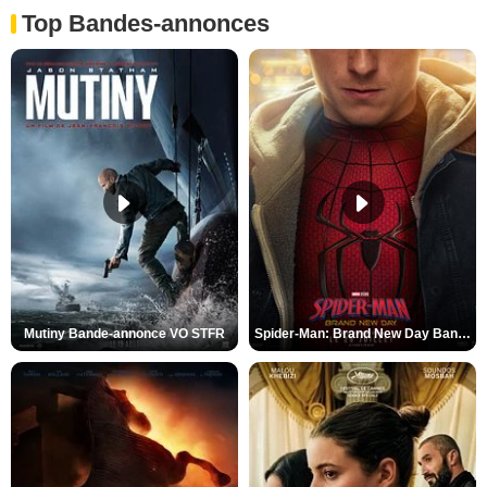
Top Bandes-annonces
Mutiny Bande-annonce VO STFR
Spider-Man: Brand New Day Bande-annonce VO STFR