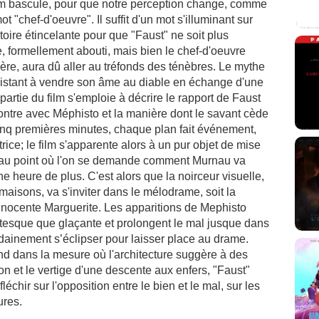
 film bascule, pour que notre perception change, comme
t "chef-d'oeuvre". Il suffit d'un mot s'illuminant sur
toire étincelante pour que "Faust" ne soit plus
, formellement abouti, mais bien le chef-d'oeuvre
ière, aura dû aller au tréfonds des ténèbres. Le mythe
nsistant à vendre son âme au diable en échange d'une
partie du film s'emploie à décrire le rapport de Faust
ontre avec Méphisto et la manière dont le savant cède
cinq premières minutes, chaque plan fait événement,
rice; le film s'apparente alors à un pur objet de mise
'au point où l'on se demande comment Murnau va
ne heure de plus. C'est alors que la noirceur visuelle,
s maisons, va s'inviter dans le mélodrame, soit la
'innocente Marguerite. Les apparitions de Mephisto
otesque que glaçante et prolongent le mal jusque dans
udainement s’éclipser pour laisser place au drame.
d dans la mesure où l'architecture suggère à des
n et le vertige d'une descente aux enfers, "Faust"
échir sur l'opposition entre le bien et le mal, sur les
ures.