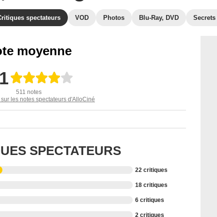
Critiques spectateurs
VOD
Photos
Blu-Ray, DVD
Secrets
te moyenne
,1
511 notes
 sur les notes spectateurs d'AlloCiné
IQUES SPECTATEURS
22 critiques
18 critiques
6 critiques
2 critiques