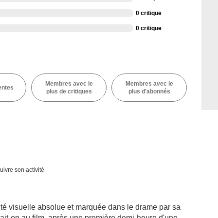
0 critique
0 critique
Membres avec le
Membres avec le
entes
plus de critiques
plus d'abonnés
uivre son activité
té visuelle absolue et marquée dans le drame par sa
ait-on au film, après une première demi-heure d'une