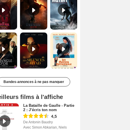
Le Triangle d'or Bande-annonce VF
Les Silences de Riyad Bande-annonce VO STFR
Les Matins merveilleux Bande-annonce VF
Bandes-annonces à ne pas manquer
illeurs films à l'affiche
La Bataille de Gaulle - Partie
2 : J’écris ton nom
4,5
De Antonin Baudry
Avec Simon Abkarian, Niels