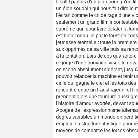
Il suffit parfois d'un plan pour qu'un
un élan soudain qui nous fait dire le mo
l'écran comme le cri de rage d'une vic
seulement un grand film incontestable
suprême qui, pour faire éclater la lum
est bien connu, le pacte faustien co
jeunesse éternelle : toute la première 
aux opprimés de sa ville puis sa renc
à la tentation. Lors de ces quarante-
regorge d'une trouvaille visuelle novat
en scène absolument sidérant, jusqu
pouvoir relancer la machine et tenir u
celle qui gagne le ciel et les toits de
rencontre entre un Faust rajeuni et l
prennent alors une tournure aussi gr
l'histoire d'amour avortée, devant so
Apogée de l'expressionnisme alleman
degrés variables un monde en perditio
emploie sa structure plastique pour réfl
moyens de combattre les forces obsc