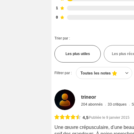
1
0
Trier par :
Les plus utiles
Les plus réc
Filtrer par :
Toutes les notes
trineor
204 abonnés
33 critiques
S
4,5
Publiée le 9 janvier 2015
Une œuvre crépusculaire, d'une beau
soif des grandeurs. À peine reprocher