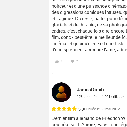
noirceur et d'une puissance cinémato
des digressions comiques intruses, que
et tragique. Du reste, parler pour déc
glaciale et déchirante, de sa photogr
cadres, c'est chaque fois dire encore 
film, donc - peut-être le meilleur de 
cinéma, et quoiqu'il en soit une histo
d'une splendeur à rompre l'âme, à bri
6
2
JamesDomb
128 abonnés
1 061 critiques
5,0
Publiée le 30 mai 2012
Dernier film allemand de Friedrich Wil
pour réaliser L'Aurore, Faust, une l