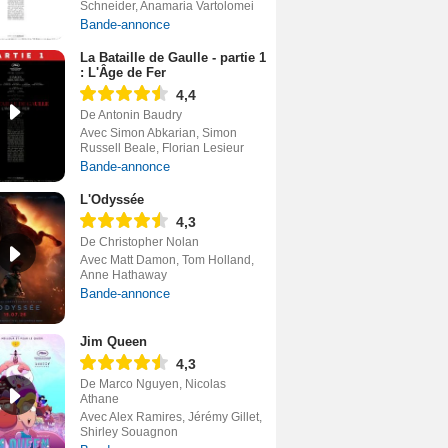
Schneider, Anamaria Vartolomei
Bande-annonce
La Bataille de Gaulle - partie 1
: L'Âge de Fer
4,4
De Antonin Baudry
Avec Simon Abkarian, Simon
Russell Beale, Florian Lesieur
Bande-annonce
L'Odyssée
4,3
De Christopher Nolan
Avec Matt Damon, Tom Holland,
Anne Hathaway
Bande-annonce
Jim Queen
4,3
De Marco Nguyen, Nicolas
Athane
Avec Alex Ramires, Jérémy Gillet,
Shirley Souagnon