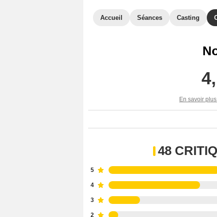
Accueil
Séances
Casting
No
4
En savoir plus
48 CRIT
5
4
3
2