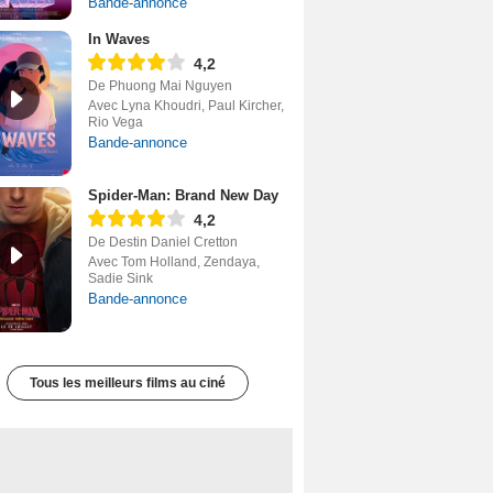
Bande-annonce
In Waves
4,2
De Phuong Mai Nguyen
Avec Lyna Khoudri, Paul Kircher,
Rio Vega
Bande-annonce
Spider-Man: Brand New Day
4,2
De Destin Daniel Cretton
Avec Tom Holland, Zendaya,
Sadie Sink
Bande-annonce
Tous les meilleurs films au ciné