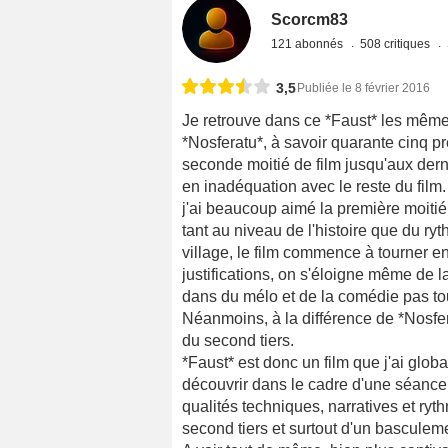
Scorcm83
121 abonnés
508 critiques
3,5
Publiée le 8 février 2016
Je retrouve dans ce *Faust* les mêmes
*Nosferatu*, à savoir quarante cinq p
seconde moitié de film jusqu'aux dern
en inadéquation avec le reste du film
j'ai beaucoup aimé la première moitié
tant au niveau de l'histoire que du ryt
village, le film commence à tourner en
justifications, on s'éloigne même de 
dans du mélo et de la comédie pas tou
Néanmoins, à la différence de *Nosfera
du second tiers.
*Faust* est donc un film que j'ai globa
découvrir dans le cadre d'une séance 
qualités techniques, narratives et ry
second tiers et surtout d'un basculem