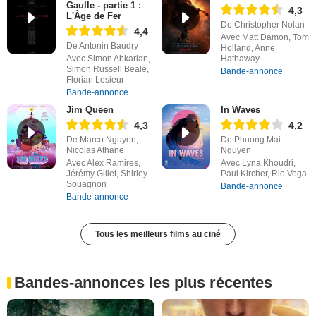
Gaulle - partie 1 :
4,3
L'Âge de Fer
De Christopher Nolan
4,4
Avec Matt Damon, Tom
De Antonin Baudry
Holland, Anne
Avec Simon Abkarian,
Hathaway
Simon Russell Beale,
Bande-annonce
Florian Lesieur
Bande-annonce
Jim Queen
In Waves
4,3
4,2
De Marco Nguyen,
De Phuong Mai
Nicolas Athane
Nguyen
Avec Alex Ramires,
Avec Lyna Khoudri,
Jérémy Gillet, Shirley
Paul Kircher, Rio Vega
Souagnon
Bande-annonce
Bande-annonce
Tous les meilleurs films au ciné
Bandes-annonces les plus récentes