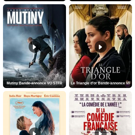
Mutiny Bande-annonce VO STFR
Le Triangle d'or Bande-annonce VF