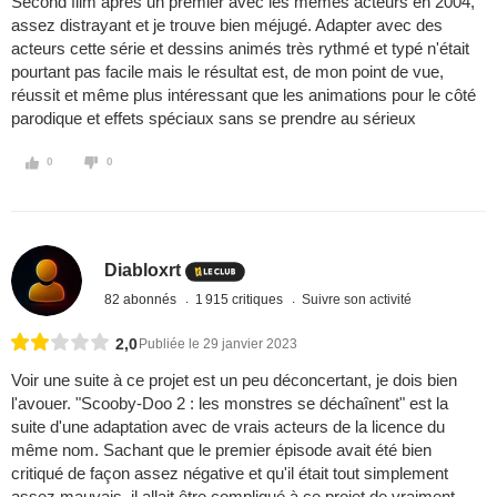
Second film après un premier avec les mêmes acteurs en 2004,
assez distrayant et je trouve bien méjugé. Adapter avec des
acteurs cette série et dessins animés très rythmé et typé n'était
pourtant pas facile mais le résultat est, de mon point de vue,
réussit et même plus intéressant que les animations pour le côté
parodique et effets spéciaux sans se prendre au sérieux
0
0
Diabloxrt
82 abonnés
1 915 critiques
Suivre son activité
2,0
Publiée le 29 janvier 2023
Voir une suite à ce projet est un peu déconcertant, je dois bien
l'avouer. "Scooby-Doo 2 : les monstres se déchaînent" est la
suite d'une adaptation avec de vrais acteurs de la licence du
même nom. Sachant que le premier épisode avait été bien
critiqué de façon assez négative et qu'il était tout simplement
assez mauvais, il allait être compliqué à ce projet de vraiment