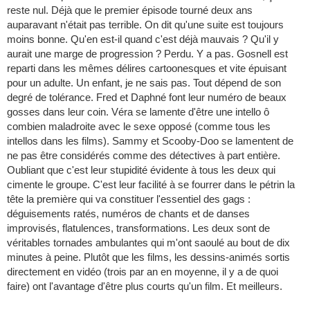
reste nul. Déjà que le premier épisode tourné deux ans
auparavant n'était pas terrible. On dit qu'une suite est toujours
moins bonne. Qu'en est-il quand c'est déjà mauvais ? Qu'il y
aurait une marge de progression ? Perdu. Y a pas. Gosnell est
reparti dans les mêmes délires cartoonesques et vite épuisant
pour un adulte. Un enfant, je ne sais pas. Tout dépend de son
degré de tolérance. Fred et Daphné font leur numéro de beaux
gosses dans leur coin. Véra se lamente d'être une intello ô
combien maladroite avec le sexe opposé (comme tous les
intellos dans les films). Sammy et Scooby-Doo se lamentent de
ne pas être considérés comme des détectives à part entière.
Oubliant que c'est leur stupidité évidente à tous les deux qui
cimente le groupe. C'est leur facilité à se fourrer dans le pétrin la
tête la première qui va constituer l'essentiel des gags :
déguisements ratés, numéros de chants et de danses
improvisés, flatulences, transformations. Les deux sont de
véritables tornades ambulantes qui m'ont saoulé au bout de dix
minutes à peine. Plutôt que les films, les dessins-animés sortis
directement en vidéo (trois par an en moyenne, il y a de quoi
faire) ont l'avantage d'être plus courts qu'un film. Et meilleurs.