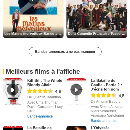
Les Matins merveilleux Bande-annonce VF
De la Comédie-Française Teaser VF
Bandes-annonces à ne pas manquer
Meilleurs films à l'affiche
Kill Bill: The Whole
La Bataille de
Bloody Affair
Gaulle - Partie 2 :
J’écris ton nom
4,6
4,5
De Quentin Tarantino
De Antonin Baudry
Avec Uma Thurman,
David Carradine, Lucy
Avec Simon Abkarian,
Liu
Niels Schneider,
Anamaria Vartolomei
Bande-annonce
Bande-annonce
La Bataille de
L'Odyssée