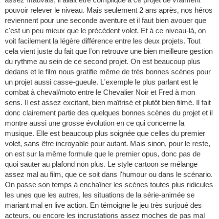
pouvoir relever le niveau. Mais seulement 2 ans après, nos héros
reviennent pour une seconde aventure et il faut bien avouer que
c'est un peu mieux que le précédent volet. Et à ce niveau-là, on
voit facilement la légère différence entre les deux projets. Tout
cela vient juste du fait que l'on retrouve une bien meilleure gestion
du rythme au sein de ce second projet. On est beaucoup plus
dedans et le film nous gratifie même de très bonnes scènes pour
un projet aussi casse-gueule. L'exemple le plus parlant est le
combat à cheval/moto entre le Chevalier Noir et Fred à mon
sens. Il est assez excitant, bien maîtrisé et plutôt bien filmé. Il fait
donc clairement partie des quelques bonnes scènes du projet et il
montre aussi une grosse évolution en ce qui concerne la
musique. Elle est beaucoup plus soignée que celles du premier
volet, sans être incroyable pour autant. Mais sinon, pour le reste,
on est sur la même formule que le premier opus, donc pas de
quoi sauter au plafond non plus. Le style cartoon se mélange
assez mal au film, que ce soit dans l'humour ou dans le scénario.
On passe son temps à enchaîner les scènes toutes plus ridicules
les unes que les autres, les situations de la série-animée se
mariant mal en live action. En témoigne le jeu très surjoué des
acteurs, ou encore les incrustations assez moches de pas mal