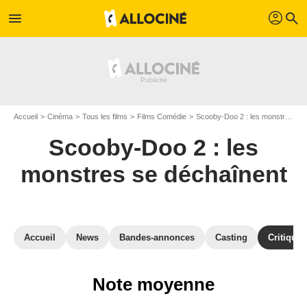
profil
menu
search
Accueil
Cinéma
Tous les films
Films Comédie
Scooby-Doo 2 : les monstres se déchaînent
Scooby-Doo 2 : les
monstres se déchaînent
Accueil
News
Bandes-annonces
Casting
Critiques
Note moyenne