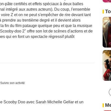
on-pâte certifiés et effets spéciaux à deux balles
mal intégré aux autres acteurs). Du coup, l'ensemble
To
, voire Z et on ne peut s'empêcher de rire devant tant
à prendre au trentième degré et il devient alors
a fin du film patauge quelque peu et que la musique
 "Scooby-doo 2" offre son lot de scènes d'actions et de
s qui en font un spectacle régressif plutôt
Suivre son activité
de Scooby Doo avec Sarah Michelle Gellar et un
Me