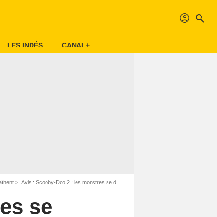
profil
search
LES INDÉS
CANAL+
aînent
Avis : Scooby-Doo 2 : les monstres se déchaînent - Page 6
es se