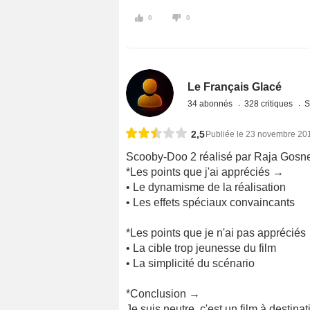
0
0
Le Français Glacé
34 abonnés
328 critiques
S
2,5
Publiée le 23 novembre 20
Scooby-Doo 2 réalisé par Raja Gosne
*Les points que j'ai appréciés →
• Le dynamisme de la réalisation
• Les effets spéciaux convaincants
*Les points que je n'ai pas appréciés
• La cible trop jeunesse du film
• La simplicité du scénario
*Conclusion →
Je suis neutre, c'est un film à destina