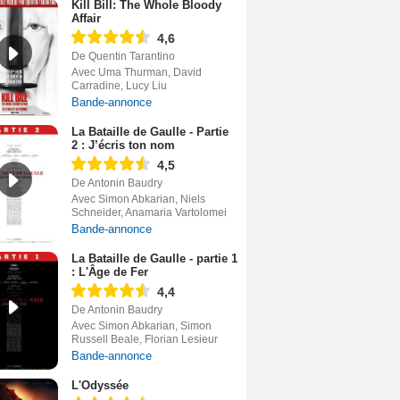
Kill Bill: The Whole Bloody
Affair
4,6
De Quentin Tarantino
Avec Uma Thurman, David
Carradine, Lucy Liu
Bande-annonce
La Bataille de Gaulle - Partie
2 : J’écris ton nom
4,5
De Antonin Baudry
Avec Simon Abkarian, Niels
Schneider, Anamaria Vartolomei
Bande-annonce
La Bataille de Gaulle - partie 1
: L'Âge de Fer
4,4
De Antonin Baudry
Avec Simon Abkarian, Simon
Russell Beale, Florian Lesieur
Bande-annonce
L'Odyssée