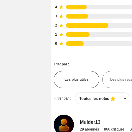
4
3
2
1
0
Trier par :
Les plus utiles
Les plus réc
Filtrer par :
Toutes les notes
Mulder13
29 abonnés
866 critiques
S