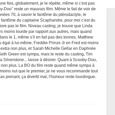
e une fois, globalement, je le répète, même si c'est pas
y-Doo" reste un mauvais film. Même le fait de voir de
nées 70, à savoir le fantôme du ptérodactyle, le
e fantôme du capitaine Scaphandre, pour moi c'est du
iore pas le film. Niveau casting, je trouve que Linda
urs moins lourde par rapport aux autres, mais quand
ns le 1, même s'il en fait pas des tonnes. Matthew
s égal à lui-même, Freddie Prinze Jr en Fred est moins
 extra non plus, et Sarah Michelle Gellar en Daphnée
Seth Green est sympa, mais le reste du casting, Tim
a Silverstone... laisse à désirer. Quant à Scooby-Doo,
ur non plus. La BO du film reste quand même sympa à
 moins nul que le premier, je ne vous recommande tout
 prenant, ça divertit mal, l'humour reste lourdingue.