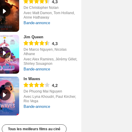
4,3
De Christopher Nolan
Avec Matt Damon, Tom Holland,
Anne Hathaway
Bande-annonce
Jim Queen
4,3
De Marco Nguyen, Nicolas
Athane
Avec Alex Ramires, Jérémy Gillet,
Shirley Souagnon
Bande-annonce
In Waves
4,2
De Phuong Mai Nguyen
Avec Lyna Khoudri, Paul Kircher,
Rio Vega
Bande-annonce
Tous les meilleurs films au ciné