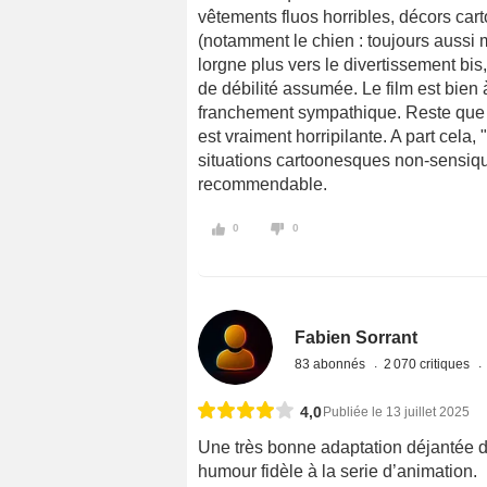
vêtements fluos horribles, décors cart
(notamment le chien : toujours aussi 
lorgne plus vers le divertissement bis
de débilité assumée. Le film est bien 
franchement sympathique. Reste que l
est vraiment horripilante. A part cela,
situations cartoonesques non-sensique
recommendable.
0
0
Fabien Sorrant
83 abonnés
2 070 critiques
4,0
Publiée le 13 juillet 2025
Une très bonne adaptation déjantée 
humour fidèle à la serie d’animation.