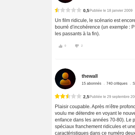
0,5
Publiée le 18 janvier 2009
Un film ridicule, le scénario est encore
bourré d'incohérence (un exemple : Pat
les passants à la fin).
0
2
thewall
15 abonnés
740 critiques
S
2,5
Publiée le 29 septembre 2
Plaisir coupable. Après m'être profo
voulu me détendre en voyant le nouv
enfance dans les années 70-80). Le p
spéciaux franchement ridicules et un
caractéristiques dans ce numéro deux