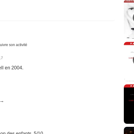
uivre son activité
17
ll en 2004.
 →
tion des enfants. 5/10.