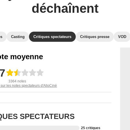
déchaînent
es
Casting
Critiques spectateurs
Critiques presse
VOD
te moyenne
,7
3364 notes
 sur les notes spectateurs d'AlloCiné
IQUES SPECTATEURS
25 critiques