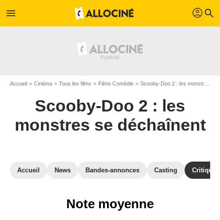
profil
menu
search
Accueil
Cinéma
Tous les films
Films Comédie
Scooby-Doo 2 : les monstres se déchaînent
Scooby-Doo 2 : les
monstres se déchaînent
Accueil
News
Bandes-annonces
Casting
Critiques
Note moyenne