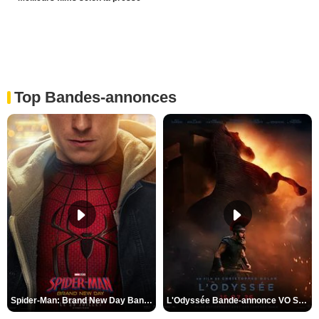
Top Bandes-annonces
Spider-Man: Brand New Day Bande-annonce VO STFR
L'Odyssée Bande-annonce VO STFR