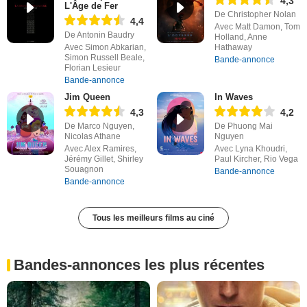
4,3
L'Âge de Fer
De Christopher Nolan
4,4
Avec Matt Damon, Tom
De Antonin Baudry
Holland, Anne
Avec Simon Abkarian,
Hathaway
Simon Russell Beale,
Bande-annonce
Florian Lesieur
Bande-annonce
Jim Queen
In Waves
4,3
4,2
De Marco Nguyen,
De Phuong Mai
Nicolas Athane
Nguyen
Avec Alex Ramires,
Avec Lyna Khoudri,
Jérémy Gillet, Shirley
Paul Kircher, Rio Vega
Souagnon
Bande-annonce
Bande-annonce
Tous les meilleurs films au ciné
Bandes-annonces les plus récentes