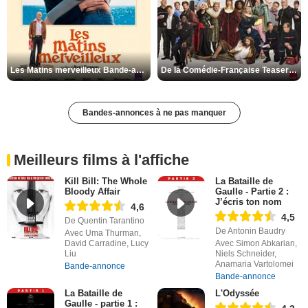
Les Matins merveilleux Bande-annonce VF
De la Comédie-Française Teaser VF
Bandes-annonces à ne pas manquer
Meilleurs films à l'affiche
Kill Bill: The Whole
La Bataille de
Bloody Affair
Gaulle - Partie 2 :
J’écris ton nom
4,6
4,5
De Quentin Tarantino
De Antonin Baudry
Avec Uma Thurman,
David Carradine, Lucy
Avec Simon Abkarian,
Liu
Niels Schneider,
Anamaria Vartolomei
Bande-annonce
Bande-annonce
La Bataille de
L'Odyssée
Gaulle - partie 1 :