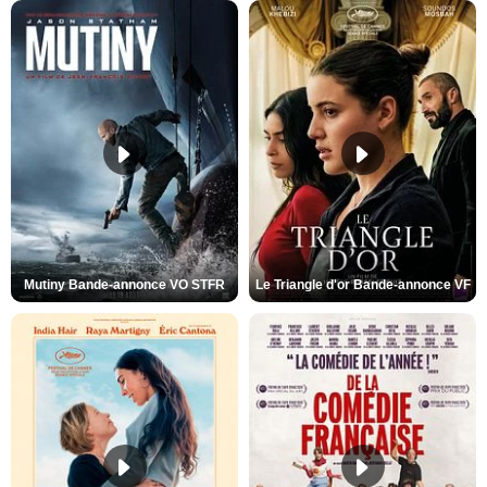
Mutiny Bande-annonce VO STFR
Le Triangle d'or Bande-annonce VF