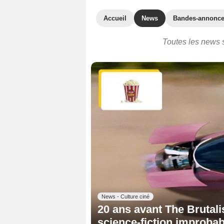
Accueil
News
Bandes-annonc
Toutes les news su
News - Culture ciné
20 ans avant The Brutalist
science-fiction improbab