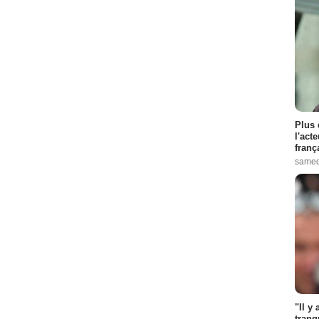
Plus 
l'act
franç
samed
"Il y
tranq