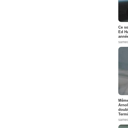
Ce so
Ed Ha
année
samed
Même 
Arnol
doubl
Termi
samed