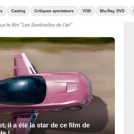
es
Casting
Critiques spectateurs
VOD
Blu-Ray, DVD
r le film "Les Sentinelles de l'air"
, il a été la star de ce film de
le !