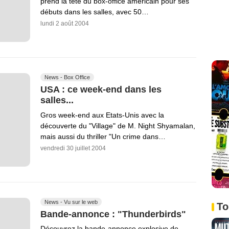
prend la tête du box-office américain pour ses
débuts dans les salles, avec 50…
lundi 2 août 2004
News - Box Office
USA : ce week-end dans les
salles...
Gros week-end aux Etats-Unis avec la
découverte du "Village" de M. Night Shyamalan,
mais aussi du thriller "Un crime dans…
vendredi 30 juillet 2004
News - Vu sur le web
To
Bande-annonce : "Thunderbirds"
Découvrez la bande-annonce explosive de