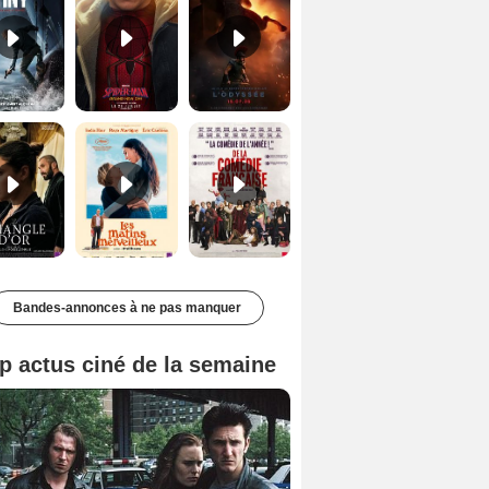
Le Triangle d'or Bande-annonce VF
Les Matins merveilleux Bande-annonce VF
De la Comédie-Française Teaser VF
Bandes-annonces à ne pas manquer
p actus ciné de la semaine