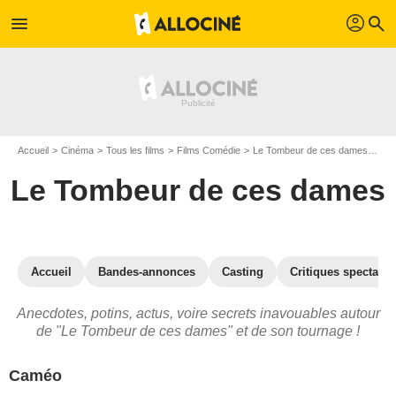
profil
menu
search
Accueil
Cinéma
Tous les films
Films Comédie
Le Tombeur de ces dames
Le 
Le Tombeur de ces dames
Accueil
Bandes-annonces
Casting
Critiques spectateu
Anecdotes, potins, actus, voire secrets inavouables autour
de "Le Tombeur de ces dames" et de son tournage !
Caméo