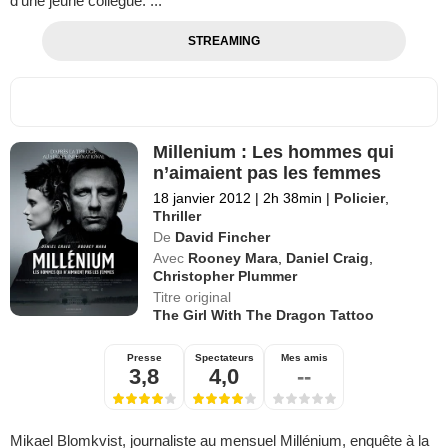
d'une jeune collègue. ...
STREAMING
Millenium : Les hommes qui
n’aimaient pas les femmes
18 janvier 2012
|
2h 38min
|
Policier
,
Thriller
De
David Fincher
Avec
Rooney Mara
,
Daniel Craig
,
Christopher Plummer
Titre original
The Girl With The Dragon Tattoo
Presse
Spectateurs
Mes amis
3,8
4,0
--
Mikael Blomkvist, journaliste au mensuel Millénium, enquête à la