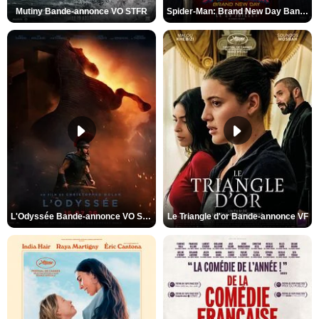
Mutiny Bande-annonce VO STFR
Spider-Man: Brand New Day Bande-annonce VO STFR
L'Odyssée Bande-annonce VO STFR
Le Triangle d'or Bande-annonce VF