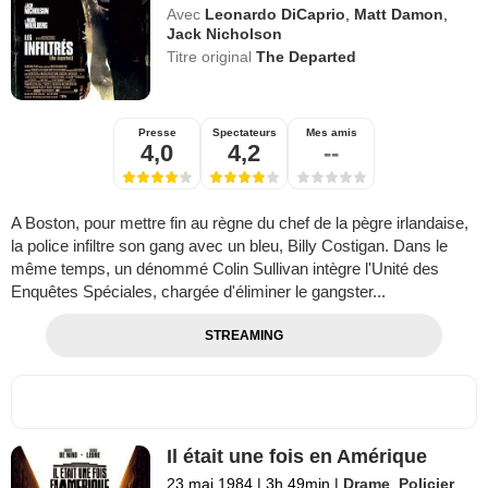
Avec
Leonardo DiCaprio
,
Matt Damon
,
Jack Nicholson
Titre original
The Departed
Presse
Spectateurs
Mes amis
4,0
4,2
--
A Boston, pour mettre fin au règne du chef de la pègre irlandaise,
la police infiltre son gang avec un bleu, Billy Costigan. Dans le
même temps, un dénommé Colin Sullivan intègre l'Unité des
Enquêtes Spéciales, chargée d'éliminer le gangster...
STREAMING
Il était une fois en Amérique
23 mai 1984
|
3h 49min
|
Drame
,
Policier