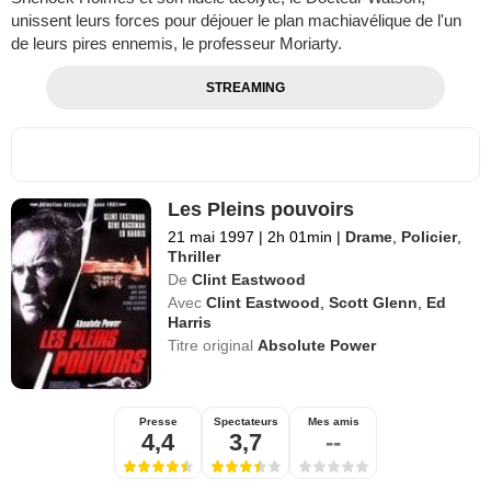
unissent leurs forces pour déjouer le plan machiavélique de l'un
de leurs pires ennemis, le professeur Moriarty.
STREAMING
Les Pleins pouvoirs
21 mai 1997
|
2h 01min
|
Drame
,
Policier
,
Thriller
De
Clint Eastwood
Avec
Clint Eastwood
,
Scott Glenn
,
Ed
Harris
Titre original
Absolute Power
Presse
Spectateurs
Mes amis
4,4
3,7
--