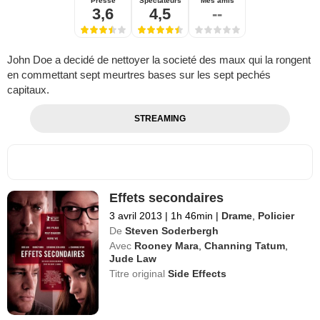
Presse
Spectateurs
Mes amis
3,6
4,5
--
John Doe a decidé de nettoyer la societé des maux qui la rongent
en commettant sept meurtres bases sur les sept pechés
capitaux.
STREAMING
Effets secondaires
3 avril 2013
|
1h 46min
|
Drame
,
Policier
De
Steven Soderbergh
Avec
Rooney Mara
,
Channing Tatum
,
Jude Law
Titre original
Side Effects