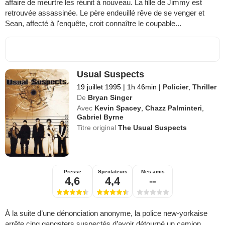
affaire de meurtre les réunit à nouveau. La fille de Jimmy est
retrouvée assassinée. Le père endeuillé rêve de se venger et
Sean, affecté à l'enquête, croit connaître le coupable...
Usual Suspects
19 juillet 1995
|
1h 46min
|
Policier
,
Thriller
De
Bryan Singer
Avec
Kevin Spacey
,
Chazz Palminteri
,
Gabriel Byrne
Titre original
The Usual Suspects
Presse
Spectateurs
Mes amis
4,6
4,4
--
À la suite d’une dénonciation anonyme, la police new-yorkaise
arrête cinq gangsters suspectés d’avoir détourné un camion