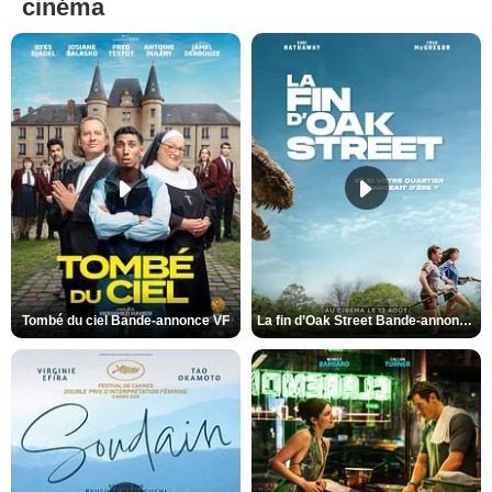
cinéma
Tombé du ciel Bande-annonce VF
La fin d’Oak Street Bande-annonce VO STFR