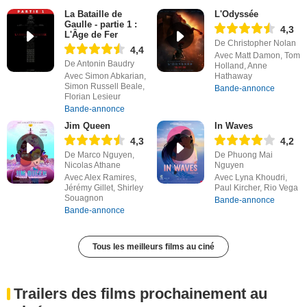
La Bataille de
L'Odyssée
Gaulle - partie 1 :
4,3
L'Âge de Fer
De Christopher Nolan
4,4
Avec Matt Damon, Tom
De Antonin Baudry
Holland, Anne
Avec Simon Abkarian,
Hathaway
Simon Russell Beale,
Bande-annonce
Florian Lesieur
Bande-annonce
Jim Queen
In Waves
4,3
4,2
De Marco Nguyen,
De Phuong Mai
Nicolas Athane
Nguyen
Avec Alex Ramires,
Avec Lyna Khoudri,
Jérémy Gillet, Shirley
Paul Kircher, Rio Vega
Souagnon
Bande-annonce
Bande-annonce
Tous les meilleurs films au ciné
Trailers des films prochainement au