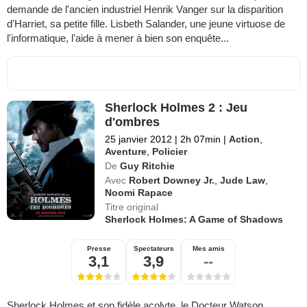
demande de l'ancien industriel Henrik Vanger sur la disparition
d'Harriet, sa petite fille. Lisbeth Salander, une jeune virtuose de
l'informatique, l'aide à mener à bien son enquête...
Sherlock Holmes 2 : Jeu
d'ombres
25 janvier 2012
|
2h 07min
|
Action
,
Aventure
,
Policier
De
Guy Ritchie
Avec
Robert Downey Jr.
,
Jude Law
,
Noomi Rapace
Titre original
Sherlock Holmes: A Game of Shadows
Presse
Spectateurs
Mes amis
3,1
3,9
--
Sherlock Holmes et son fidèle acolyte, le Docteur Watson,