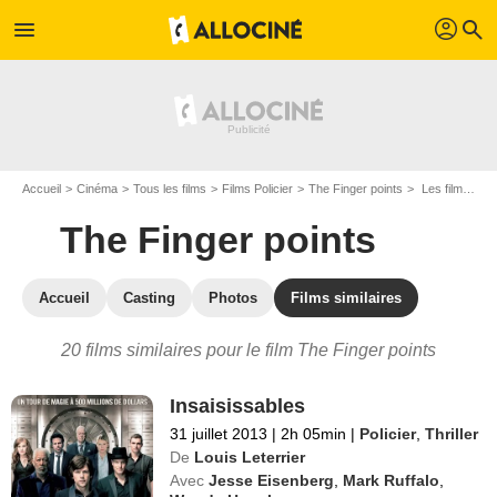
profil
menu
search
Accueil
Cinéma
Tous les films
Films Policier
The Finger points
Les films similaires à "The Finger points"
The Finger points
Accueil
Casting
Photos
Films similaires
20 films similaires pour le film The Finger points
Insaisissables
31 juillet 2013
|
2h 05min
|
Policier
,
Thriller
De
Louis Leterrier
Avec
Jesse Eisenberg
,
Mark Ruffalo
,