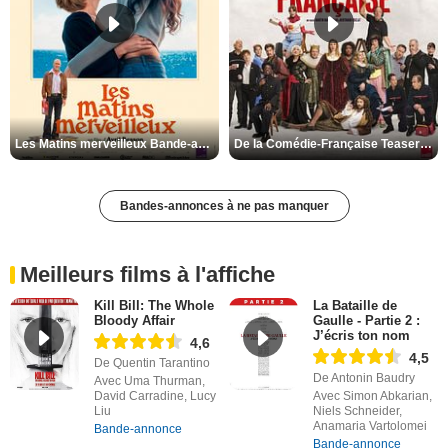
Les Matins merveilleux Bande-annonce VF
De la Comédie-Française Teaser VF
Bandes-annonces à ne pas manquer
Meilleurs films à l'affiche
Kill Bill: The Whole
La Bataille de
Bloody Affair
Gaulle - Partie 2 :
J’écris ton nom
4,6
4,5
De Quentin Tarantino
De Antonin Baudry
Avec Uma Thurman,
David Carradine, Lucy
Avec Simon Abkarian,
Liu
Niels Schneider,
Anamaria Vartolomei
Bande-annonce
Bande-annonce