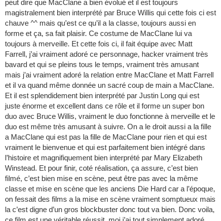
peut dire que MacClane a bien évolué et il est toujours
magistralement bien interprété par Bruce Willis qui cette fois ci est
chauve ^^ mais qu’est ce qu’il a la classe, toujours aussi en
forme et ça, sa fait plaisir. Ce costume de MacClane lui va
toujours à merveille. Et cette fois ci, il fait équipe avec Matt
Farrell, j’ai vraiment adoré ce personnage, hacker vraiment très
bavard et qui se pleins tous le temps, vraiment très amusant
mais j’ai vraiment adoré la relation entre MacClane et Matt Farrell
et il va quand même donnée un sacré coup de main a MacClane.
Et il est splendidement bien interprété par Justin Long qui est
juste énorme et excellent dans ce rôle et il forme un super bon
duo avec Bruce Willis, vraiment le duo fonctionne à merveille et le
duo est même très amusant à suivre. On a le droit aussi a la fille
a MacClane qui est pas la fille de MacClane pour rien et qui est
vraiment le bienvenue et qui est parfaitement bien intégré dans
l’histoire et magnifiquement bien interprété par Mary Elizabeth
Winstead. Et pour finir, coté réalisation, ça assure, c’est bien
filmé, c’est bien mise en scène, peut être pas avec la même
classe et mise en scène que les anciens Die Hard car a l’époque,
on fessait des films a la mise en scène vraiment somptueux mais
la c’est digne d’un gros blockbuster donc tout va bien. Donc voila,
ce film est une véritable réussit, moi j’ai tout simplement adoré