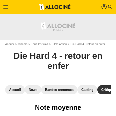
profil
menu
search
Accueil
Cinéma
Tous les films
Films Action
Die Hard 4 - retour en enfer
Avis 
Die Hard 4 - retour en
enfer
Accueil
News
Bandes-annonces
Casting
Critiques
Note moyenne