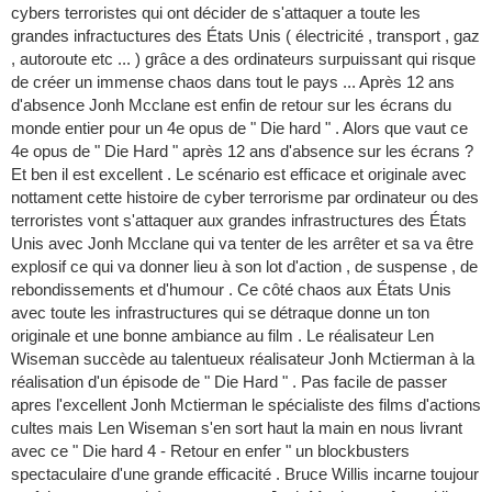
cybers terroristes qui ont décider de s'attaquer a toute les
grandes infractuctures des États Unis ( électricité , transport , gaz
, autoroute etc ... ) grâce a des ordinateurs surpuissant qui risque
de créer un immense chaos dans tout le pays ... Après 12 ans
d'absence Jonh Mcclane est enfin de retour sur les écrans du
monde entier pour un 4e opus de " Die hard " . Alors que vaut ce
4e opus de " Die Hard " après 12 ans d'absence sur les écrans ?
Et ben il est excellent . Le scénario est efficace et originale avec
nottament cette histoire de cyber terrorisme par ordinateur ou des
terroristes vont s'attaquer aux grandes infrastructures des États
Unis avec Jonh Mcclane qui va tenter de les arrêter et sa va être
explosif ce qui va donner lieu à son lot d'action , de suspense , de
rebondissements et d'humour . Ce côté chaos aux États Unis
avec toute les infrastructures qui se détraque donne un ton
originale et une bonne ambiance au film . Le réalisateur Len
Wiseman succède au talentueux réalisateur Jonh Mctierman à la
réalisation d'un épisode de " Die Hard " . Pas facile de passer
apres l'excellent Jonh Mctierman le spécialiste des films d'actions
cultes mais Len Wiseman s'en sort haut la main en nous livrant
avec ce " Die hard 4 - Retour en enfer " un blockbusters
spectaculaire d'une grande efficacité . Bruce Willis incarne toujour