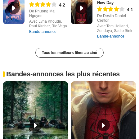
New Day
4,2
4,1
De Phuong Mai
Nguyen
De Destin Daniel
Cretton
Avec Lyna Khoudri,
Paul Kircher, Rio Vega
Avec Tom Holland,
Zendaya, Sadie Sink
Bande-annonce
Bande-annonce
Tous les meilleurs films au ciné
Bandes-annonces les plus récentes