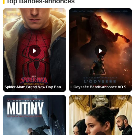
Top Bandes-annonces
Spider-Man: Brand New Day Bande-annonce VO STFR
L'Odyssée Bande-annonce VO STFR