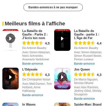
Bandes-annonces à ne pas manquer
Meilleurs films à l'affiche
La Bataille de
La Bataille de
Gaulle - Partie 2 :
Gaulle - partie 1 :
J’écris ton nom
L'Âge de Fer
4,5
4,4
De Antonin Baudry
De Antonin Baudry
Avec Simon Abkarian,
Avec Simon Abkarian,
Niels Schneider,
Simon Russell Beale,
Anamaria Vartolomei
Florian Lesieur
Bande-annonce
Bande-annonce
L'Odyssée
Jim Queen
4,3
4,3
De Christopher Nolan
De Marco Nguyen,
Nicolas Athane
Avec Matt Damon, Tom
Holland, Anne
Avec Alex Ramires,
Hathaway
Jérémy Gillet, Shirley
Souagnon
Bande-annonce
Bande-annonce
In Waves
Spider-Man: Brand