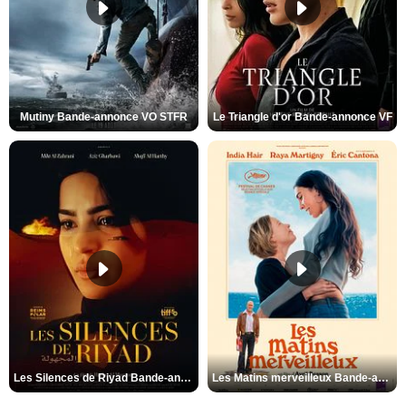
Mutiny Bande-annonce VO STFR
Le Triangle d'or Bande-annonce VF
Les Silences de Riyad Bande-annonce VO STFR
Les Matins merveilleux Bande-annonce VF