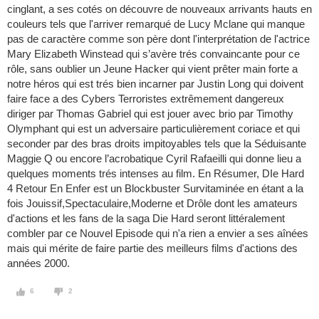
cinglant, a ses cotés on découvre de nouveaux arrivants hauts en
couleurs tels que l'arriver remarqué de Lucy Mclane qui manque
pas de caractère comme son père dont l'interprétation de l'actrice
Mary Elizabeth Winstead qui s’avère trés convaincante pour ce
rôle, sans oublier un Jeune Hacker qui vient prêter main forte a
notre héros qui est trés bien incarner par Justin Long qui doivent
faire face a des Cybers Terroristes extrêmement dangereux
diriger par Thomas Gabriel qui est jouer avec brio par Timothy
Olymphant qui est un adversaire particulièrement coriace et qui
seconder par des bras droits impitoyables tels que la Séduisante
Maggie Q ou encore l’acrobatique Cyril Rafaeilli qui donne lieu a
quelques moments trés intenses au film. En Résumer, DIe Hard
4 Retour En Enfer est un Blockbuster Survitaminée en étant a la
fois Jouissif,Spectaculaire,Moderne et Drôle dont les amateurs
d'actions et les fans de la saga Die Hard seront littéralement
combler par ce Nouvel Episode qui n'a rien a envier a ses aînées
mais qui mérite de faire partie des meilleurs films d'actions des
années 2000.
6
2