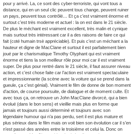
pour y arrivé. La, ce sont des cyber-terroriste, qui vont tous a
distance, qui en un seul clic peuvent tous change, peuvent ruiner
un pays, peuvent tous contrôlé… Et ça c’est vraiment énorme et
surtout c’est très moderne et actuel : la on est dans le 21 siècle.
De plus le méchant est vraiment excellent, très malin et cynique
mais surtout très intéressant car il a des raisons de faire ce qui
fait (coté humain trsè appréciable). Et puis c’est un méchant a la
hauteur et digne de MacClane et surtout il est parfaitement bien
joué par le charismatique Timothy Olyphant qui est vraiment
énorme et tiens la son meilleur rôle pour moi car il est vraiment
super. De plus pour rentré dans le 21 siècle, il faut assurer niveau
action, et c’est chose faite car l’action est vraiment spectaculaire
et impressionnante (la scène avec la voiture qui se prend dans la
gueule, ça c’est génial). Vraiment le film de donne de bon moment
d’action, de course poursuite, de dialogue et de moment culte. Et
avec tous ça, on retrouve un John MacClane divorcé, qui a bien
évolué (dans le bon sens) et vieillie mais plus en forme que
jamais et toujours aussi déterminé et toujours avec son
légendaire humour qui n’a pas perdu, sert il est plus mature et
plus sérieux dans le film mais on voit bien son évolution car il s’en
n’est passé des années entre le troisième et celui la. Donc on