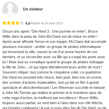
Un visiteur
4,0
Publiée le 24 mars 2013
Douze ans après "Die Hard 3 : Une journée en enfer", Bruce
Willis dans la peau de John McClane est de retour en enfer !
Après avoir affronté Simon et son équipe, McClane doit accomplir
plusieurs missions : arrêter un groupe de pirates informatiques
qui terrorisent la ville, sauver la vie d'un jeune hacker de ces
derniers, et se réconcilier avec sa fille qui a coupé les ponts avec
lui ! Mais tout se complique quand le groupe de pirates kidnappe
la fille de John... ce qui signe littéralement leurs arrêts de mort !
Souvent critiqué, tout comme le cinquième volet, ce quatrième
Die Hard est pourtant très réussi, bien joué, bien mis en scène,
des scènes d'actions implacables, tout ça fait un film à grand
spectacle et ultra-divertissant ! Len Wiseman succède en beauté
à John McTiernan qui réalisa le premier et le troisième opus de
cette saga d'action, la meilleure par excellence ! Bruce Willis,
toujours aussi parfait, se sent bien à l'aise dans son rôle fétiche,
qui j'espère continuera ! A voir si vous êtes fan de Die Hard, ou de