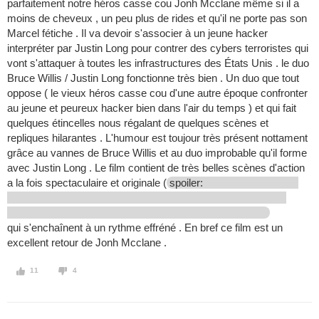
parfaitement notre héros casse cou Jonh Mcclane même si il a
moins de cheveux , un peu plus de rides et qu'il ne porte pas son
Marcel fétiche . Il va devoir s'associer à un jeune hacker
interpréter par Justin Long pour contrer des cybers terroristes qui
vont s'attaquer à toutes les infrastructures des États Unis . le duo
Bruce Willis / Justin Long fonctionne très bien . Un duo que tout
oppose ( le vieux héros casse cou d'une autre époque confronter
au jeune et peureux hacker bien dans l'air du temps ) et qui fait
quelques étincelles nous régalant de quelques scènes et
repliques hilarantes . L'humour est toujour très présent nottament
grâce au vannes de Bruce Willis et au duo improbable qu'il forme
avec Justin Long . Le film contient de très belles scènes d'action
a la fois spectaculaire et originale (
spoiler:
qui s'enchaînent à un rythme effréné . En bref ce film est un
excellent retour de Jonh Mcclane .
11
4