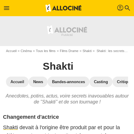
profil
menu
search
Accueil
Cinéma
Tous les films
Films Drame
Shakti
Shakti : les secrets du tournage
Shakti
Accueil
News
Bandes-annonces
Casting
Critiques
Anecdotes, potins, actus, voire secrets inavouables autour
de "Shakti" et de son tournage !
Changement d'actrice
Shakti
devait à l'origine être produit par et pour la