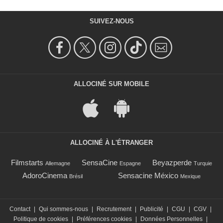
SUIVEZ-NOUS
ALLOCINÉ SUR MOBILE
ALLOCINÉ À L'ÉTRANGER
Filmstarts
SensaCine
Beyazperde
Allemagne
Espagne
Turquie
AdoroCinema
Sensacine México
Brésil
Mexique
Contact
|
Qui sommes-nous
|
Recrutement
|
Publicité
|
CGU
|
CGV
|
Politique de cookies
|
Préférences cookies
|
Données Personnelles
|