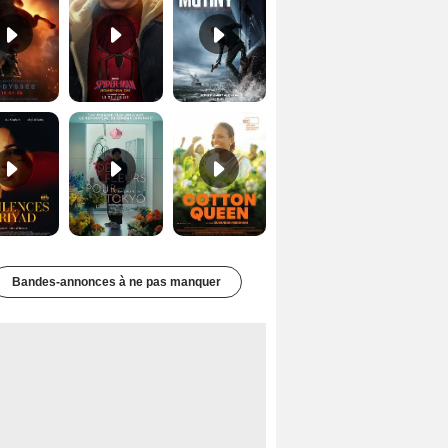
Les Silences de Riyad Bande-annonce VO STFR
Des Fleurs pour Tokyo Bande-annonce VO STFR
Cotton Queen Bande-annonce VO STFR
Bandes-annonces à ne pas manquer