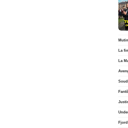
Muti
La fi
La Ma
Aven
Soud
Fant
Justi
Unde
Fjord