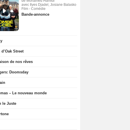
de Mohamed Hamidi
avec Ilyes Djadel, Josiane Balasko
Film - Comédie
Bande-annonce
ny
n d’Oak Street
ison de nos rêves
gers: Doomsday
ain
ômas – Le nouveau monde
n le Juste
rtone