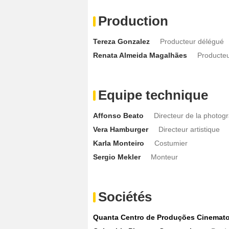
Production
Tereza Gonzalez
Producteur délégué
Renata Almeida Magalhães
Producteu
Equipe technique
Affonso Beato
Directeur de la photog
Vera Hamburger
Directeur artistique
Karla Monteiro
Costumier
Sergio Mekler
Monteur
Sociétés
Quanta Centro de Produções Cinemato