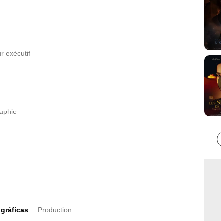
r exécutif
raphie
gráficas
Production