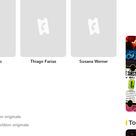
o
Thiago Farias
Susana Werner
on originale
To
tition originale