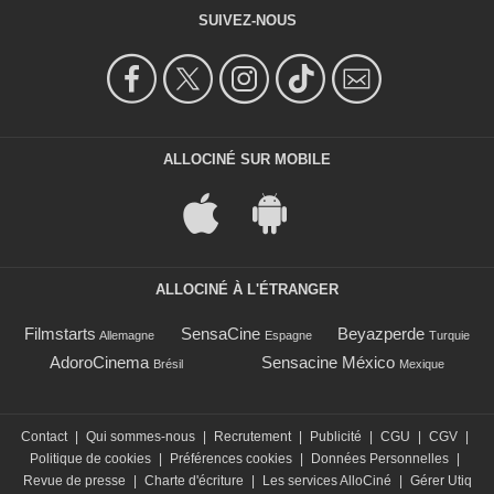
SUIVEZ-NOUS
ALLOCINÉ SUR MOBILE
ALLOCINÉ À L'ÉTRANGER
Filmstarts
SensaCine
Beyazperde
Allemagne
Espagne
Turquie
AdoroCinema
Sensacine México
Brésil
Mexique
Contact
|
Qui sommes-nous
|
Recrutement
|
Publicité
|
CGU
|
CGV
|
Politique de cookies
|
Préférences cookies
|
Données Personnelles
|
Revue de presse
|
Charte d'écriture
|
Les services AlloCiné
|
Gérer Utiq