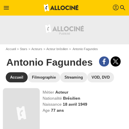
profil
menu
search
Accueil
Stars
Acteurs
Acteur brésilien
Antonio Fagundes
Antonio Fagundes
Accueil
Filmographie
Streaming
VOD, DVD
Métier
Acteur
Nationalité
Brésilien
Naissance
18 avril 1949
Age
77
ans