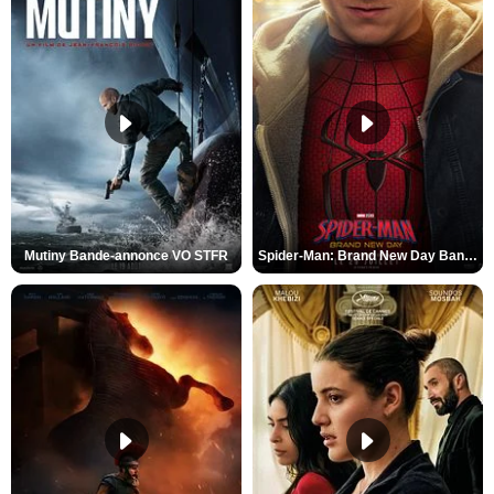
Mutiny Bande-annonce VO STFR
Spider-Man: Brand New Day Bande-annonce VO STFR