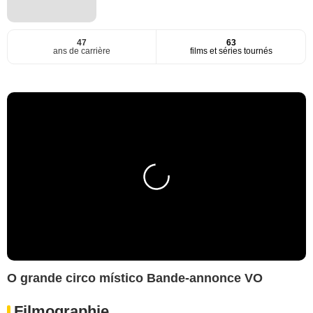
47
63
ans de carrière
films et séries tournés
O grande circo místico Bande-annonce VO
Filmographie