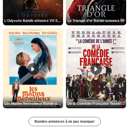
L'Odyssée Bande-annonce VO STFR
Le Triangle d'or Bande-annonce VF
Les Matins merveilleux Bande-annonce VF
De la Comédie-Française Teaser VF
Bandes-annonces à ne pas manquer