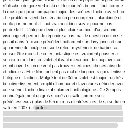
réalisation de gore verbinski est toujour très bonne . Tout comme
la musique qui accompagne toujour les scénes d'action avec brio
. Le problème vient du scénario un peu complexe , alambiqué et
confu par moment . Il faut vraiment bien suivre pour ne pas
perdre le fil . L'intrigue devient plus claire au bout d'un second
visionage et permet de répondre a pas mal de question qu'on se
posait dans l'episode précédent nottament sur davy jones et son
apparence de poulpe ou sur le retour mysterieux de barbossa
censer être mort . Le coter fantastique est vraiment pousser a
son extreme dans ce volet et il vaut mieux pour le coup avoir un
esprit ouvert si on ne veut pas trouver certaines choses absude
et ridicules . Et le film contient pas mal de longueurs qui ralentisse
l'intrigue et l'action . Malgré tout ce 3ème volet est toujour un très
bon divertissement remplit d'humour et d'aventures débrider avec
une scène d'action finale absolument anthologique . Ce 3e opus
connu également un gros succès en salle comme ses
prédécesseurs ( plus de 5,5 millions d'entrées lors de sa sortie en
salle en 2007 ) .
spoiler: