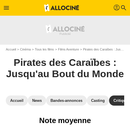
profil
menu
search
Accueil
Cinéma
Tous les films
Films Aventure
Pirates des Caraïbes : Jusqu'au Bout du Monde
Pirates des Caraïbes :
Jusqu'au Bout du Monde
Accueil
News
Bandes-annonces
Casting
Critiques
Note moyenne