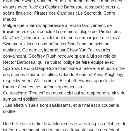
Elizabeth Swann, vont tenter de le ramener dans le monde des
vivants avec l'aide du Capitaine Barbossa, ressuscité dans la
scène finale de "Pirates des Caraïbes : Le Secret du Coffre
Maudit".
Malgré que Sparrow apparaisse à l'écran tardivement, ce
troisième volet, qui conclue la première trilogie de "Pirates des
Caraïbes", démarre rapidement et nous embarque cette fois à
Singapour, afin de nous présenter Sao Feng, un puissant
capitaine. Ce dernier, incarné par Chow Yun Fat, est très
convaincant. Geoffrey Rush retrouve quant à lui son rôle de
Hector Barbossa, qui se voit ici obligé de faire équipe avec
Sparrow. Le duo Depp-Rush fonctionne à merveille et nous offre
des scènes d'humour cultes. Orlando Bloom et Keira Knightley,
respectivement Will Turner et Elizabeth Swann, apporte de
l'amour à toutes ces scènes spectaculaires.
Ce troisième "Pirates" est aussi celui qui se rapproche le plus du
surnaturel
spoiler:
. Les effets visuels sont saisissants, et le final est à couper le
souffle.
Une belle suite et fin de la trilogie des pirates les plus célèbres du
cinéma, cependant un peu moins attrayante que le précédent