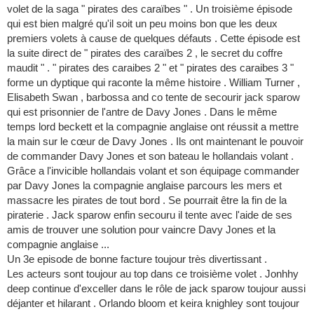
volet de la saga " pirates des caraïbes " . Un troisième épisode
qui est bien malgré qu'il soit un peu moins bon que les deux
premiers volets à cause de quelques défauts . Cette épisode est
la suite direct de " pirates des caraïbes 2 , le secret du coffre
maudit " . " pirates des caraibes 2 " et " pirates des caraibes 3 "
forme un dyptique qui raconte la même histoire . William Turner ,
Elisabeth Swan , barbossa and co tente de secourir jack sparow
qui est prisonnier de l'antre de Davy Jones . Dans le même
temps lord beckett et la compagnie anglaise ont réussit a mettre
la main sur le cœur de Davy Jones . Ils ont maintenant le pouvoir
de commander Davy Jones et son bateau le hollandais volant .
Grâce a l'invicible hollandais volant et son équipage commander
par Davy Jones la compagnie anglaise parcours les mers et
massacre les pirates de tout bord . Se pourrait être la fin de la
piraterie . Jack sparow enfin secouru il tente avec l'aide de ses
amis de trouver une solution pour vaincre Davy Jones et la
compagnie anglaise ...
Un 3e episode de bonne facture toujour très divertissant .
Les acteurs sont toujour au top dans ce troisième volet . Jonhhy
deep continue d'exceller dans le rôle de jack sparow toujour aussi
déjanter et hilarant . Orlando bloom et keira knighley sont toujour