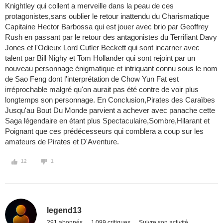
Knightley qui collent a merveille dans la peau de ces
protagonistes,sans oublier le retour inattendu du Charismatique
Capitaine Hector Barbossa qui est jouer avec brio par Geoffrey
Rush en passant par le retour des antagonistes du Terrifiant Davy
Jones et l'Odieux Lord Cutler Beckett qui sont incarner avec
talent par Bill Nighy et Tom Hollander qui sont rejoint par un
nouveau personnage énigmatique et intriquant connu sous le nom
de Sao Feng dont l'interprétation de Chow Yun Fat est
irréprochable malgré qu'on aurait pas été contre de voir plus
longtemps son personnage. En Conclusion,Pirates des Caraïbes
Jusqu'au Bout Du Monde parvient a achever avec panache cette
Saga légendaire en étant plus Spectaculaire,Sombre,Hilarant et
Poignant que ces prédécesseurs qui comblera a coup sur les
amateurs de Pirates et D'Aventure.
12
1
legend13
291 abonnés
1 099 critiques
Suivre son activité