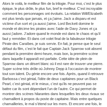
Alors le voilà, le meilleur film de la trilogie. Pour moi, c'est le plus
épique, le plus drôle, le plus fun, bref le meilleur. C'est incroyable
comment les personnages ont évolués. La relation Will/Elizabeth
est plus tendu que jamais, et ça j'aime. Jack a disparu et est
victime d'un sort et ça aussi j'aime. Lord Beckett domine le
monde et décime les pirates avec l'aide de Davy Jones et ça
aussi j'adore. J'adore quand le monde est dans le chaos et qu'il
faut y remédier. Et dans cet volet final de la fabuleuse trilogie
Pirate des Caraïbes, je suis servie. En fait, je pense que le seul
défaut du film, c'est le fait que Captain Jack Sparrow soit absent
pendant la première demi-heure, mais bon, la première scène
dans laquelle il apparaît est parfaite. Cette idée de plein de
Sparrow dans un désert blanc où il est rare de trouver une pierre.
Super scène très drôle où Johnny Depp à l'occasion de montrer
tout son talent. Du génie encore une fois. Après, quand il retrouve
Barbossa c'est génial, l'idée de deux capitaines pour un Black
Pearl, c'est génial, et le mieux, c'est qu'ils ne peuvent pas se
battre car ils sont dépendant l'un de l'autre. Ce qui permet de
montrer des scènes hilarantes dans lesquelles les deux rivaux se
chamaillent à propos du poste de capitaine. Mais entre quelques
chamailleries, le mal s’étend sur les mers. Et encore une fois, le