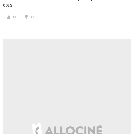
opus.
89
18