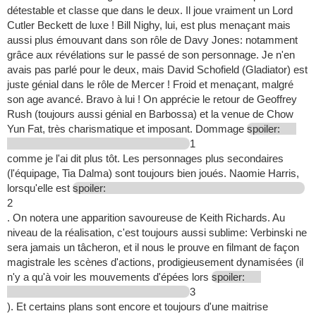
détestable et classe que dans le deux. Il joue vraiment un Lord
Cutler Beckett de luxe ! Bill Nighy, lui, est plus menaçant mais
aussi plus émouvant dans son rôle de Davy Jones: notamment
grâce aux révélations sur le passé de son personnage. Je n'en
avais pas parlé pour le deux, mais David Schofield (Gladiator) est
juste génial dans le rôle de Mercer ! Froid et menaçant, malgré
son age avancé. Bravo à lui ! On apprécie le retour de Geoffrey
Rush (toujours aussi génial en Barbossa) et la venue de Chow
Yun Fat, très charismatique et imposant. Dommage
spoiler:
1
comme je l'ai dit plus tôt. Les personnages plus secondaires
(l'équipage, Tia Dalma) sont toujours bien joués. Naomie Harris,
lorsqu'elle est
spoiler:
2
. On notera une apparition savoureuse de Keith Richards. Au
niveau de la réalisation, c'est toujours aussi sublime: Verbinski ne
sera jamais un tâcheron, et il nous le prouve en filmant de façon
magistrale les scènes d'actions, prodigieusement dynamisées (il
n'y a qu'à voir les mouvements d'épées lors
spoiler:
3
). Et certains plans sont encore et toujours d'une maitrise