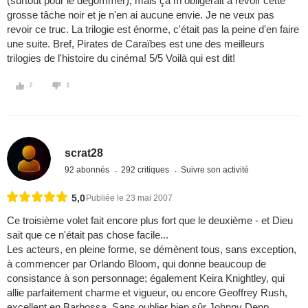
(surtout pour le dégommer), mais ça m'obligerait à revoir cette
grosse tâche noir et je n'en ai aucune envie. Je ne veux pas
revoir ce truc. La trilogie est énorme, c'était pas la peine d'en faire
une suite. Bref, Pirates de Caraïbes est une des meilleurs
trilogies de l'histoire du cinéma! 5/5 Voilà qui est dit!
7
1
scrat28
92 abonnés
292 critiques
Suivre son activité
5,0
Publiée le 23 mai 2007
Ce troisième volet fait encore plus fort que le deuxième - et Dieu
sait que ce n'était pas chose facile...
Les acteurs, en pleine forme, se démènent tous, sans exception,
à commencer par Orlando Bloom, qui donne beaucoup de
consistance à son personnage; également Keira Knightley, qui
allie parfaitement charme et vigueur, ou encore Geoffrey Rush,
excellent en Barbossa. Sans oublier bien sûr Johnny Depp,