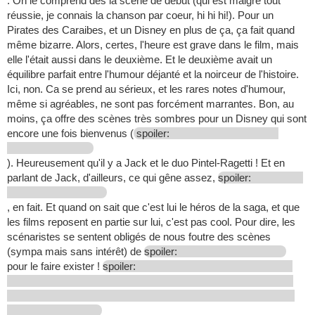
. On le comprend dès la scène de début (qui est malgré tout
réussie, je connais la chanson par coeur, hi hi hi!). Pour un
Pirates des Caraibes, et un Disney en plus de ça, ça fait quand
même bizarre. Alors, certes, l'heure est grave dans le film, mais
elle l'était aussi dans le deuxième. Et le deuxième avait un
équilibre parfait entre l'humour déjanté et la noirceur de l'histoire.
Ici, non. Ca se prend au sérieux, et les rares notes d'humour,
même si agréables, ne sont pas forcément marrantes. Bon, au
moins, ça offre des scènes très sombres pour un Disney qui sont
encore une fois bienvenus (
spoiler:
). Heureusement qu'il y a Jack et le duo Pintel-Ragetti ! Et en
parlant de Jack, d'ailleurs, ce qui gêne assez,
spoiler:
, en fait. Et quand on sait que c'est lui le héros de la saga, et que
les films reposent en partie sur lui, c'est pas cool. Pour dire, les
scénaristes se sentent obligés de nous foutre des scènes
(sympa mais sans intérêt) de
spoiler:
pour le faire exister !
spoiler: