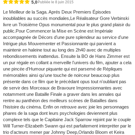
5,0
Publiée le 8 juin 2015
Le Meilleur de la Saga. Aprés Deux Premiers Épisodes
inoubliables au succès mondiales,Le Réalisateur Gore Verbinski
livre un Troisième Opus monumental pour le plus grand plaisir du
public.Pour Commencer la Mise en Scéne est Impériale
accompagnée de Décors d'une pure splendeur au service d'une
Intrigue plus Mouvementer et Passionnante qui parvient a
maintenir en haleine tout au long des 2h40 avec de multiples
rebondissements inattendus. Ensuite la BO de Hans Zimmer est
un pur régale en collant a merveille l'univers du film, ajouter a cela
une pincée d'Humour piquante qui est parsemé de Répliques
mémorables ainsi qu'une touche de noirceur beaucoup plus
présente dans ce film que le précédant opus tout n'oubliant pas
de servir des Morceaux de Bravoure Impressionnantes avec
notamment une Bataille Finale a graver dans les annales qui
rentre au panthéon des meilleurs scènes de Batailles dans
l'histoire du cinéma. Enfin on retrouve avec joie les personnages
phares de la saga dont leurs psychologies deviennent plus
complexe tels que le Capitaine Jack Sparrow rejoint par le couple
Will Turner-Elizabeth Swann qui est parfaitement interpréter par le
trio d'acteurs mener par Johnny Deep,Orlando Bloom et Keira