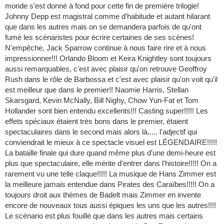
monde s'est donné à fond pour cette fin de première trilogie!
Johnny Depp est magistral comme d'habitude et autant hilarant
que dans les autres mais on se demandera parfois de qu'ont
fumé les scénaristes pour écrire certaines de ses scènes!
N'empêche, Jack Sparrow continue à nous faire rire et à nous
impressionner!!! Orlando Bloom et Keira Knightley sont toujours
aussi remarquables, c'est avec plaisir qu'on retrouve Geoffroy
Rush dans le rôle de Barbossa et c'est avec plaisir qu'on voit qu'il
est meilleur que dans le premier!! Naomie Harris, Stellan
Skarsgard, Kevin McNally, Bill Nighy, Chow Yun-Fat et Tom
Hollander sont bien entendu excellents!!! Casting super!!!!! Les
effets spéciaux étaient très bons dans le premier, étaient
spectaculaires dans le second mais alors là..... l'adjectif qui
conviendrait le mieux à ce spectacle visuel est LÉGENDAIRE!!!!!
La bataille finale qui dure quand même plus d'une demi-heure est
plus que spectaculaire, elle mérite d'entrer dans l'histoire!!!!! On a
rarement vu une telle claque!!!!! La musique de Hans Zimmer est
la meilleure jamais entendue dans Pirates des Caraïbes!!!!! On a
toujours droit aux thèmes de Badelt mais Zimmer en invente
encore de nouveaux tous aussi épiques les uns que les autres!!!!
Le scénario est plus fouillé que dans les autres mais certains