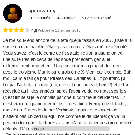
sparowtony
310 abonnés
148 critiques
Suivre son activité
4,0
Publiée le 12 janvier 2015
Je me souviens encore de la tête que je faisais en 2007, juste à la
sortie du cinéma. Ah, j'étais pas content. J'étais même dégouté.
Vous savez, c'est le genre de frustration qu'on a quand on voit
une suite très en deçà de l'épisode précédent, génial et
extrêmement prometteur. Un peu comme la plupart des gens
avec le troisième Matrix ou le troisième X-Men, par exemple. Bah
moi, ça m'a fait ça pour Pirates des Caraibes 3. Et pourtant, j'ai
fini par l'acheter en dvd (oui, elle est cool ma vie, hein ?) et je l'ai
réévalué au fil des années, après l'avoir vu de nombreuses fois
(c'est limite si je le connais par coeur comme le deuxième). Et
c'est vrai que quand même, le film est bien. Rempli de défauts,
mais bien. Ca reste du pur Verbinski, mais cette fois-ci, on
n'atteint pas un certain équilibre comme le deuxième: ça va un
peu trop loin dans le délire. Je vais d'abord parler des (nombreux)
défauts. Déjà,
spoiler: