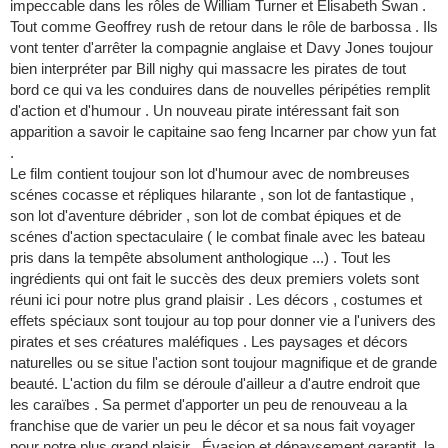
impeccable dans les rôles de William Turner et Elisabeth Swan .
Tout comme Geoffrey rush de retour dans le rôle de barbossa . Ils
vont tenter d'arrêter la compagnie anglaise et Davy Jones toujour
bien interpréter par Bill nighy qui massacre les pirates de tout
bord ce qui va les conduires dans de nouvelles péripéties remplit
d'action et d'humour . Un nouveau pirate intéressant fait son
apparition a savoir le capitaine sao feng Incarner par chow yun fat
.
Le film contient toujour son lot d'humour avec de nombreuses
scénes cocasse et répliques hilarante , son lot de fantastique ,
son lot d'aventure débrider , son lot de combat épiques et de
scénes d'action spectaculaire ( le combat finale avec les bateau
pris dans la tempête absolument anthologique ...) . Tout les
ingrédients qui ont fait le succès des deux premiers volets sont
réuni ici pour notre plus grand plaisir . Les décors , costumes et
effets spéciaux sont toujour au top pour donner vie a l'univers des
pirates et ses créatures maléfiques . Les paysages et décors
naturelles ou se situe l'action sont toujour magnifique et de grande
beauté. L'action du film se déroule d'ailleur a d'autre endroit que
les caraïbes . Sa permet d'apporter un peu de renouveau a la
franchise que de varier un peu le décor et sa nous fait voyager
pour notre plus grand plaisir . Évasion et dépaysement garantit .la