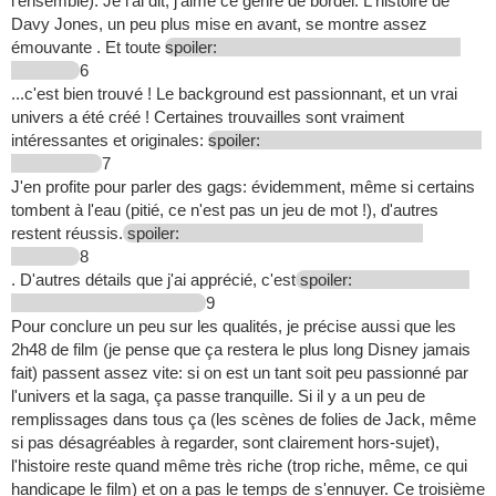
l'ensemble). Je l'ai dit, j'aime ce genre de bordel. L'histoire de
Davy Jones, un peu plus mise en avant, se montre assez
émouvante . Et toute
spoiler:
6
...c'est bien trouvé ! Le background est passionnant, et un vrai
univers a été créé ! Certaines trouvailles sont vraiment
intéressantes et originales:
spoiler:
7
J'en profite pour parler des gags: évidemment, même si certains
tombent à l'eau (pitié, ce n'est pas un jeu de mot !), d'autres
restent réussis.
spoiler:
8
. D'autres détails que j'ai apprécié, c'est
spoiler:
9
Pour conclure un peu sur les qualités, je précise aussi que les
2h48 de film (je pense que ça restera le plus long Disney jamais
fait) passent assez vite: si on est un tant soit peu passionné par
l'univers et la saga, ça passe tranquille. Si il y a un peu de
remplissages dans tous ça (les scènes de folies de Jack, même
si pas désagréables à regarder, sont clairement hors-sujet),
l'histoire reste quand même très riche (trop riche, même, ce qui
handicape le film) et on a pas le temps de s'ennuyer. Ce troisième