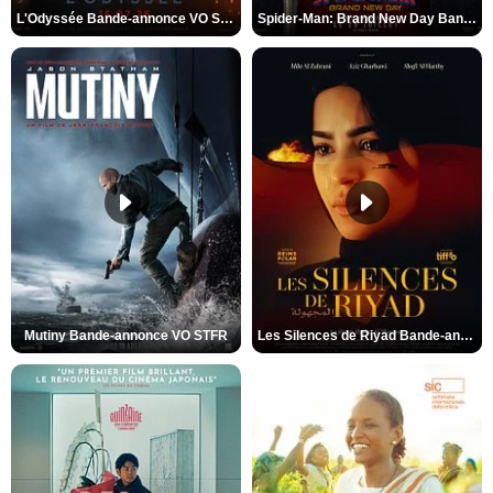
L'Odyssée Bande-annonce VO STFR
Spider-Man: Brand New Day Bande-annonce VO STFR
Mutiny Bande-annonce VO STFR
Les Silences de Riyad Bande-annonce VO STFR