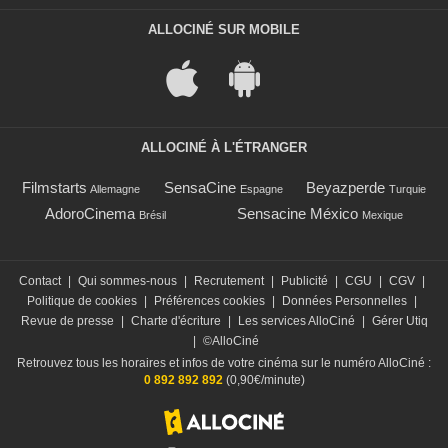
ALLOCINÉ SUR MOBILE
ALLOCINÉ À L'ÉTRANGER
Filmstarts
SensaCine
Beyazperde
Allemagne
Espagne
Turquie
AdoroCinema
Sensacine México
Brésil
Mexique
Contact
|
Qui sommes-nous
|
Recrutement
|
Publicité
|
CGU
|
CGV
|
Politique de cookies
|
Préférences cookies
|
Données Personnelles
|
Revue de presse
|
Charte d'écriture
|
Les services AlloCiné
|
Gérer Utiq
|
©AlloCiné
Retrouvez tous les horaires et infos de votre cinéma sur le numéro AlloCiné :
0 892 892 892
(0,90€/minute)