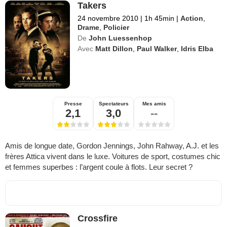
Takers
24 novembre 2010
|
1h 45min
|
Action
,
Drame
,
Policier
De
John Luessenhop
Avec
Matt Dillon
,
Paul Walker
,
Idris Elba
Presse
Spectateurs
Mes amis
2,1
3,0
--
Amis de longue date, Gordon Jennings, John Rahway, A.J. et les
frères Attica vivent dans le luxe. Voitures de sport, costumes chic
et femmes superbes : l’argent coule à flots. Leur secret ?
Crossfire