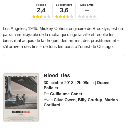
Presse
Spectateurs
Mes amis
2,4
3,6
--
Los Angeles, 1949. Mickey Cohen, originaire de Brooklyn, est un
parrain impitoyable de la mafia qui dirige la ville et récolte les
biens mal acquis de la drogue, des armes, des prostituées et –
s’il arrive à ses fins – de tous les paris à l’ouest de Chicago.
Blood Ties
30 octobre 2013
|
2h 08min
|
Drame
,
Policier
De
Guillaume Canet
Avec
Clive Owen
,
Billy Crudup
,
Marion
Cotillard