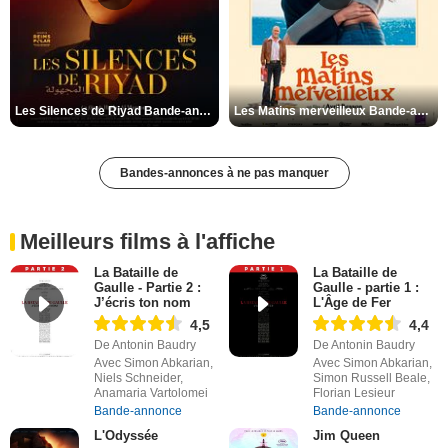
Les Silences de Riyad Bande-annonce VO STFR
Les Matins merveilleux Bande-annonce VF
Bandes-annonces à ne pas manquer
Meilleurs films à l'affiche
La Bataille de
La Bataille de
Gaulle - Partie 2 :
Gaulle - partie 1 :
J’écris ton nom
L'Âge de Fer
4,5
4,4
De Antonin Baudry
De Antonin Baudry
Avec Simon Abkarian,
Avec Simon Abkarian,
Niels Schneider,
Simon Russell Beale,
Anamaria Vartolomei
Florian Lesieur
Bande-annonce
Bande-annonce
L'Odyssée
Jim Queen