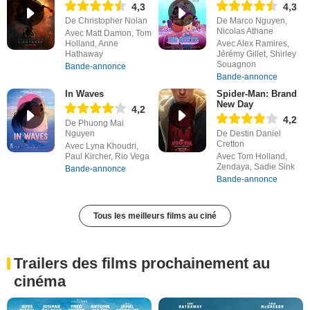
4,3
4,3
De Christopher Nolan
De Marco Nguyen,
Nicolas Athane
Avec Matt Damon, Tom
Holland, Anne
Avec Alex Ramires,
Hathaway
Jérémy Gillet, Shirley
Souagnon
Bande-annonce
Bande-annonce
In Waves
Spider-Man: Brand
New Day
4,2
4,2
De Phuong Mai
Nguyen
De Destin Daniel
Cretton
Avec Lyna Khoudri,
Paul Kircher, Rio Vega
Avec Tom Holland,
Zendaya, Sadie Sink
Bande-annonce
Bande-annonce
Tous les meilleurs films au ciné
Trailers des films prochainement au
cinéma