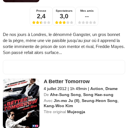
Presse
Spectateurs
Mes amis
2,4
3,0
--
De nos jours à Londres, le dénommé Gangster, un gros bonnet
de la pègre, mène une vie paisible jusqu'au jour où il apprend la
sortie imminente de prison de son mentor et rival, Freddie Mayes.
Son passé refait alors surface...
A Better Tomorrow
4 juillet 2012
|
1h 49min
|
Action
,
Drame
De
Ahe-Sung Song
,
Song Hae-sung
Avec
Jin-mo Ju (II)
,
Seung-Heon Song
,
Kang-Woo Kim
Titre original
Mujeogja