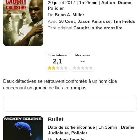
20 juillet 2017
|
1h 25min
|
Action
,
Drame
,
Policier
De
Brian A. Miller
Avec
50 Cent
,
Jason Ambrose
,
Tim Fields
Titre original
Caught in the crossfire
Spectateurs
Mes amis
2,1
--
Deux détectives se retrouvent confrontés à un homicide
concernant un groupe de flics corrompus.
Bullet
Date de sortie inconnue
|
1h 36min
|
Drame
,
Judiciaire
,
Policier
De
Julien Temple