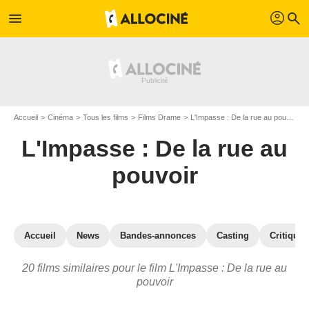
profil
menu
search
Accueil
Cinéma
Tous les films
Films Drame
L'Impasse : De la rue au pouvoir
L'Impasse : De la rue au
pouvoir
Accueil
News
Bandes-annonces
Casting
Critiques
20 films similaires pour le film L'Impasse : De la rue au
pouvoir