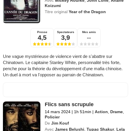
Avec
Mickey Rourke
,
John Lone
,
Ariane
Koizumi
Titre original
Year of the Dragon
Presse
Spectateurs
Mes amis
4,5
3,9
--
Une vague mystérieuse de violence vient de s'abattre sur
Chinatown. Le capitaine Stanley White, personnalité très forte,
penche pour la théorie du développement d'une mafia chinoise.
Un duel à mort va l'opposer au parrain de Chinatown.
Flics sans scrupule
14 mars 2024
|
1h 51min
|
Action
,
Drame
,
Policier
De
Jim Kouf
Avec
James Belushi
,
Tupac Shakur
,
Lela