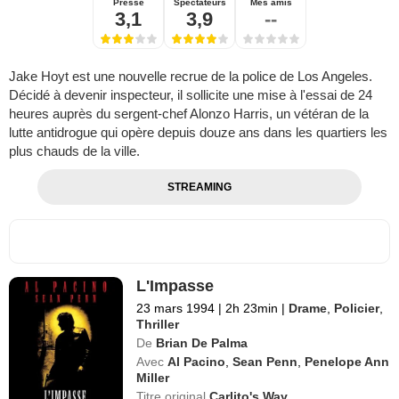
Presse
Spectateurs
Mes amis
3,1
3,9
--
Jake Hoyt est une nouvelle recrue de la police de Los Angeles.
Décidé à devenir inspecteur, il sollicite une mise à l'essai de 24
heures auprès du sergent-chef Alonzo Harris, un vétéran de la
lutte antidrogue qui opère depuis douze ans dans les quartiers les
plus chauds de la ville.
STREAMING
L'Impasse
23 mars 1994
|
2h 23min
|
Drame
,
Policier
,
Thriller
De
Brian De Palma
Avec
Al Pacino
,
Sean Penn
,
Penelope Ann
Miller
Titre original
Carlito's Way