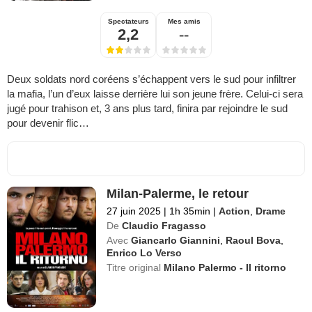
Spectateurs
Mes amis
2,2
--
Deux soldats nord coréens s’échappent vers le sud pour infiltrer
la mafia, l’un d’eux laisse derrière lui son jeune frère. Celui-ci sera
jugé pour trahison et, 3 ans plus tard, finira par rejoindre le sud
pour devenir flic…
Milan-Palerme, le retour
27 juin 2025
|
1h 35min
|
Action
,
Drame
De
Claudio Fragasso
Avec
Giancarlo Giannini
,
Raoul Bova
,
Enrico Lo Verso
Titre original
Milano Palermo - Il ritorno