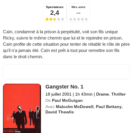
Spectateurs
Mes amis
2,4
--
Caïn, condamné à la prison à perpétuité, voit son fils unique
Ricky, suivre le même chemin que lui et le rejoindre en prison.
Caïn profite de cette situation pour tenter de rétablir le rôle de père
qu'il n'a jamais été. Caïn est prêt à tout pour remettre son fils
dans le droit chemin.
Gangster No. 1
18 juillet 2001
|
1h 43min
|
Drame
,
Thriller
De
Paul McGuigan
Avec
Malcolm McDowell
,
Paul Bettany
,
David Thewlis