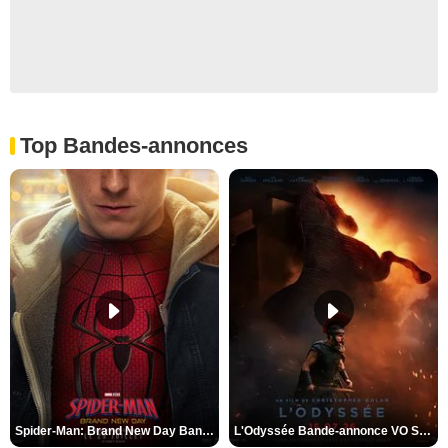
Top Bandes-annonces
Spider-Man: Brand New Day Bande-annonce VO STFR
L'Odyssée Bande-annonce VO STFR