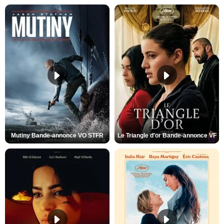
Mutiny Bande-annonce VO STFR
Le Triangle d'or Bande-annonce VF