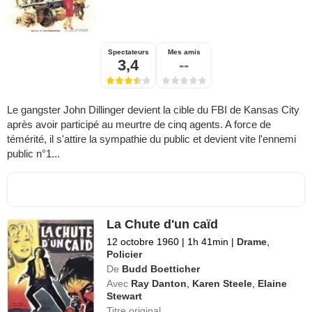
Spectateurs
Mes amis
3,4
--
Le gangster John Dillinger devient la cible du FBI de Kansas City
après avoir participé au meurtre de cinq agents. A force de
témérité, il s'attire la sympathie du public et devient vite l'ennemi
public n°1...
La Chute d'un caïd
12 octobre 1960
|
1h 41min
|
Drame
,
Policier
De
Budd Boetticher
Avec
Ray Danton
,
Karen Steele
,
Elaine
Stewart
Titre original