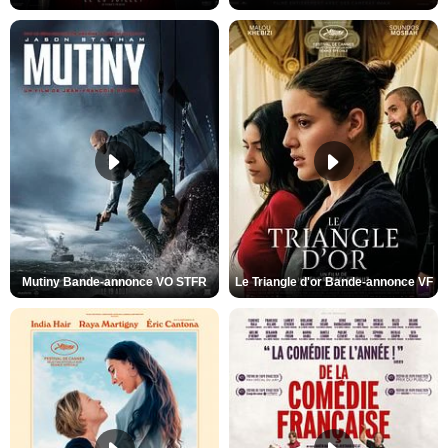
Mutiny Bande-annonce VO STFR
Le Triangle d'or Bande-annonce VF