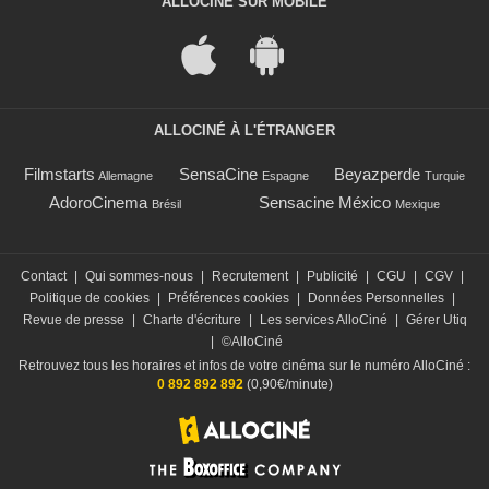
ALLOCINÉ SUR MOBILE
ALLOCINÉ À L'ÉTRANGER
Filmstarts
SensaCine
Beyazperde
Allemagne
Espagne
Turquie
AdoroCinema
Sensacine México
Brésil
Mexique
Contact
|
Qui sommes-nous
|
Recrutement
|
Publicité
|
CGU
|
CGV
|
Politique de cookies
|
Préférences cookies
|
Données Personnelles
|
Revue de presse
|
Charte d'écriture
|
Les services AlloCiné
|
Gérer Utiq
|
©AlloCiné
Retrouvez tous les horaires et infos de votre cinéma sur le numéro AlloCiné :
0 892 892 892
(0,90€/minute)