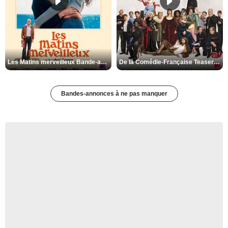
Les Matins merveilleux Bande-annonce VF
De la Comédie-Française Teaser VF
Bandes-annonces à ne pas manquer