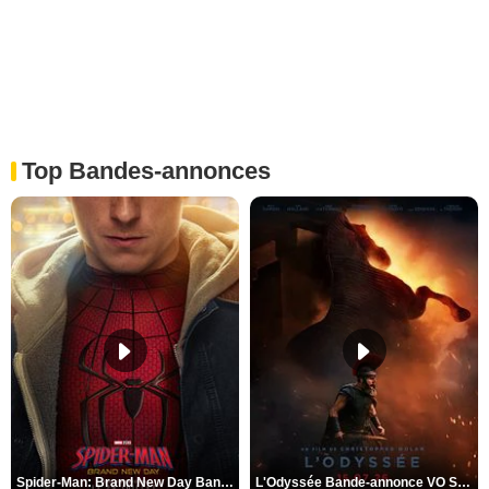
Top Bandes-annonces
Spider-Man: Brand New Day Bande-annonce VO STFR
L'Odyssée Bande-annonce VO STFR