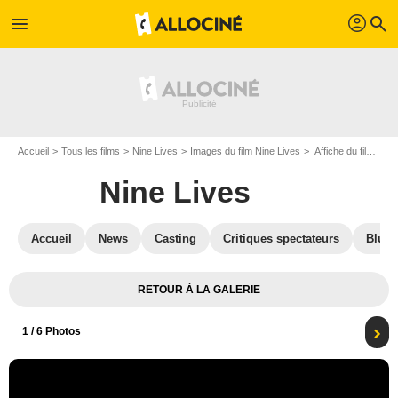
profil
menu
search
Accueil
Tous les films
Nine Lives
Images du film Nine Lives
Affiche du film Nine Lives - Photo 1
Nine Lives
Accueil
News
Casting
Critiques spectateurs
Blu-R
RETOUR À LA GALERIE
1
/ 6 Photos