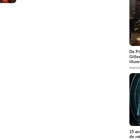
De Pi
Gille
illum
mercr
15 an
de re