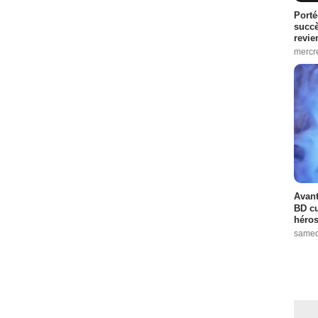
Porté
succè
revie
mercre
Avant
BD cu
héros
samed