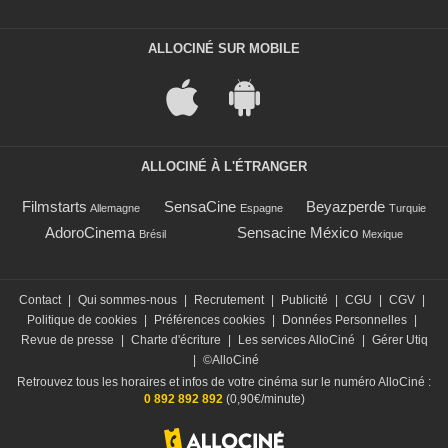
ALLOCINÉ SUR MOBILE
ALLOCINÉ À L'ÉTRANGER
Filmstarts
SensaCine
Beyazperde
Allemagne
Espagne
Turquie
AdoroCinema
Sensacine México
Brésil
Mexique
Contact
|
Qui sommes-nous
|
Recrutement
|
Publicité
|
CGU
|
CGV
|
Politique de cookies
|
Préférences cookies
|
Données Personnelles
|
Revue de presse
|
Charte d'écriture
|
Les services AlloCiné
|
Gérer Utiq
|
©AlloCiné
Retrouvez tous les horaires et infos de votre cinéma sur le numéro AlloCiné :
0 892 892 892
(0,90€/minute)