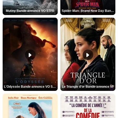
Mutiny Bande-annonce VO STFR
Spider-Man: Brand New Day Bande-annonce VO STFR
L'Odyssée Bande-annonce VO STFR
Le Triangle d'or Bande-annonce VF