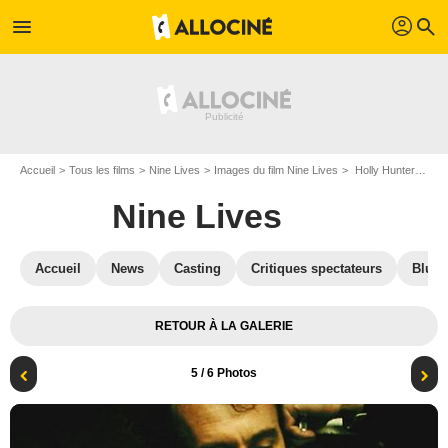
profil
menu
search
Accueil
Tous les films
Nine Lives
Images du film Nine Lives
Holly Hunter et Ian McShane
Nine Lives
Accueil
News
Casting
Critiques spectateurs
Blu-R
RETOUR À LA GALERIE
5
/ 6 Photos