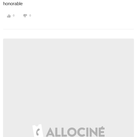
honorable
0
0