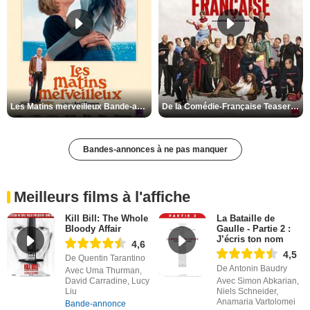
Les Matins merveilleux Bande-annonce VF
De la Comédie-Française Teaser VF
Bandes-annonces à ne pas manquer
Meilleurs films à l'affiche
Kill Bill: The Whole
La Bataille de
Bloody Affair
Gaulle - Partie 2 :
J’écris ton nom
4,6
4,5
De Quentin Tarantino
De Antonin Baudry
Avec Uma Thurman,
David Carradine, Lucy
Avec Simon Abkarian,
Liu
Niels Schneider,
Anamaria Vartolomei
Bande-annonce