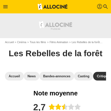
profil
menu
search
Accueil
Cinéma
Tous les films
Films Animation
Les Rebelles de la forêt
Avis L
Les Rebelles de la forêt
Accueil
News
Bandes-annonces
Casting
Critiques
Note moyenne
2,7