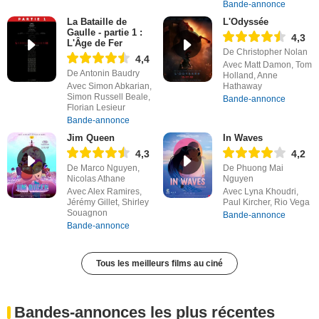
Bande-annonce
La Bataille de
L'Odyssée
Gaulle - partie 1 :
4,3
L'Âge de Fer
De Christopher Nolan
4,4
Avec Matt Damon, Tom
De Antonin Baudry
Holland, Anne
Avec Simon Abkarian,
Hathaway
Simon Russell Beale,
Bande-annonce
Florian Lesieur
Bande-annonce
Jim Queen
In Waves
4,3
4,2
De Marco Nguyen,
De Phuong Mai
Nicolas Athane
Nguyen
Avec Alex Ramires,
Avec Lyna Khoudri,
Jérémy Gillet, Shirley
Paul Kircher, Rio Vega
Souagnon
Bande-annonce
Bande-annonce
Tous les meilleurs films au ciné
Bandes-annonces les plus récentes