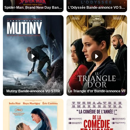
Spider-Man: Brand New Day Bande-annonce VO STFR
L'Odyssée Bande-annonce VO STFR
Mutiny Bande-annonce VO STFR
Le Triangle d'or Bande-annonce VF