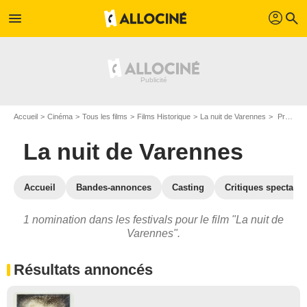
profil
menu
search
Accueil
Cinéma
Tous les films
Films Historique
La nuit de Varennes
Prix et nominations pour La nuit de Varennes
La nuit de Varennes
Accueil
Bandes-annonces
Casting
Critiques spectateu
1 nomination dans les festivals pour le film "La nuit de
Varennes".
Résultats annoncés