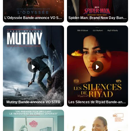
L'Odyssée Bande-annonce VO STFR
Spider-Man: Brand New Day Bande-annonce VO STFR
Mutiny Bande-annonce VO STFR
Les Silences de Riyad Bande-annonce VO STFR