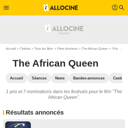
profil
menu
search
Accueil
Cinéma
Tous les films
Films Aventure
The African Queen
Prix et nominations pour The African Queen
The African Queen
Accueil
Séances
News
Bandes-annonces
Casting
1 prix et 7 nominations dans les festivals pour le film "The
African Queen".
Résultats annoncés