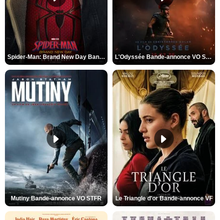
Spider-Man: Brand New Day Bande-annonce VO STFR
L'Odyssée Bande-annonce VO STFR
Mutiny Bande-annonce VO STFR
Le Triangle d'or Bande-annonce VF