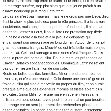
ici hésite vraiment trop entre le drame et le thriller, et il en résulte
un métrage austère, trop plat alors que le sujet ce prêtait à un
climax beaucoup plus tendu, étouffant.
Le casting n’est pas mauvais, mais je ne crois pas que Depardieu
était le choix le plus judicieux pour le rôle principal. Il a la carrure
inquiétante, mais son jeu manque de profondeur ici, il n’est pas
assez fou, assez furieux, il nous livre une prestation trop tiède.
On peine à croire à la folie et à la jalousie galopante qui
envahissent son personnage au long du film. Autour de lui un joli
gratin du cinéma français. Miou-Miou est très belle mais son jeu
assez plat. Celui qui surnage à mon sens c’est Jacques Denis
dans la première partie du film. Pour le reste les présences de
Clavier, Balasko sont anecdotiques. Dominique Laffin ne retient
pas outre mesure l’attention de son côté.
Reste de belles qualités formelles. Miller prend une ambiance
hivernale, et c’est une réussite. Cela donne une tonalité grise et
froide au film qui sied à merveille au propos du film, et on aurait
presque aimé que ces extérieurs mornes et tristes soient plus
exploités. Sinon Miller offre une mise en scène intéressante,
utilisant bien ses décors, avec peut-être un final un peu brouillon,
dommage car on sent justement des recherches plastiques
assez originales. La bande son est assez austère, dissonante,