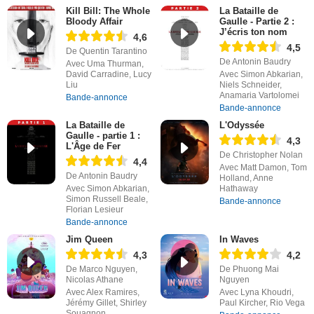
Kill Bill: The Whole
La Bataille de
Bloody Affair
Gaulle - Partie 2 :
J’écris ton nom
4,6
4,5
De Quentin Tarantino
De Antonin Baudry
Avec Uma Thurman,
David Carradine, Lucy
Avec Simon Abkarian,
Liu
Niels Schneider,
Anamaria Vartolomei
Bande-annonce
Bande-annonce
La Bataille de
L'Odyssée
Gaulle - partie 1 :
4,3
L'Âge de Fer
De Christopher Nolan
4,4
Avec Matt Damon, Tom
De Antonin Baudry
Holland, Anne
Avec Simon Abkarian,
Hathaway
Simon Russell Beale,
Bande-annonce
Florian Lesieur
Bande-annonce
Jim Queen
In Waves
4,3
4,2
De Marco Nguyen,
De Phuong Mai
Nicolas Athane
Nguyen
Avec Alex Ramires,
Avec Lyna Khoudri,
Jérémy Gillet, Shirley
Paul Kircher, Rio Vega
Souagnon