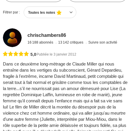
Filtrer par :
Toutes les notes
chrischambers86
16 188 abonnés
13 142 critiques
Suivre son activité
5,0
Publiée le 3 janvier 2012
Dans ce deuxième long-mètrage de Claude Miller qui nous
entraîne dans les vertiges du subconscient, Gèrard Depardieu,
fragile à l'extrême, incarne David Martinaud, petit comptable qui
serait tout à fait normal et grisâtre comme tous les comptables de
la terre...s'il ne nourrissait pas un amour dèmesurè pour Lise (La
regrettèe Dominique Laffin, lumineuse en robe de mariè), jeune
femme qu'il connaît depuis l'enfance mais qui a fait sa vie sans
lui! Le film de Miller dècrit la montèe du dèsespoir puis de la
violence chez cet homme ordinaire, qui va aller jusqu'au meurtre
d'une autre femme (Juliette, interprètèe par Miou-Miou, dans le
rôle superbe de la petite amie dèlaissèe et toujours fidèle, sa plus