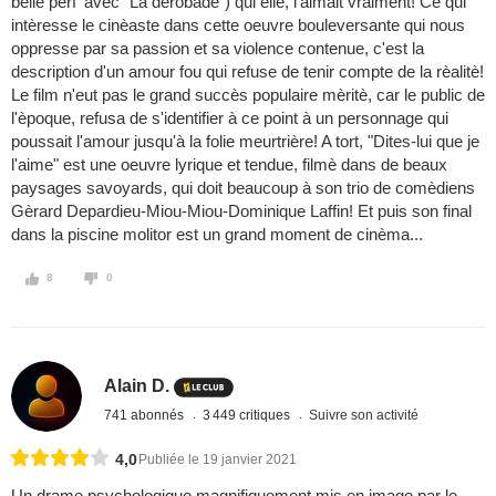
belle perf' avec "La dèrobade") qui elle, l'aimait vraiment! Ce qui
intèresse le cinèaste dans cette oeuvre bouleversante qui nous
oppresse par sa passion et sa violence contenue, c'est la
description d'un amour fou qui refuse de tenir compte de la rèalitè!
Le film n'eut pas le grand succès populaire mèritè, car le public de
l'èpoque, refusa de s'identifier à ce point à un personnage qui
poussait l'amour jusqu'à la folie meurtrière! A tort, "Dites-lui que je
l'aime" est une oeuvre lyrique et tendue, filmè dans de beaux
paysages savoyards, qui doit beaucoup à son trio de comèdiens
Gèrard Depardieu-Miou-Miou-Dominique Laffin! Et puis son final
dans la piscine molitor est un grand moment de cinèma...
8
0
Alain D.
741 abonnés
3 449 critiques
Suivre son activité
4,0
Publiée le 19 janvier 2021
Un drame psychologique magnifiquement mis en image par le