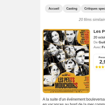
Accueil
Casting
Critiques spec
20 films simila
Les P
20 octo
De
Gui
Avec
Fr
Pres
2,
A la suite d'un événement bouleversan
en vacances au bord de la mer comme 