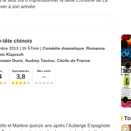
s le seul but d’impressionner la belle Christine de La
ver à son arrivée.
-tête chinois
mbre 2013
|
1h 57min
|
Comédie dramatique
,
Romance
ric Klapisch
omain Duris
,
Audrey Tautou
,
Cécile de France
se
Spectateurs
Mes amis
4
3,8
--
To
lle et Martine quinze ans après l’Auberge Espagnole