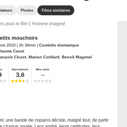
tateurs
Photos
Films similaires
ires pour le film L'Homme imaginé
etits mouchoirs
bre 2010
|
2h 34min
|
Comédie dramatique
llaume Canet
ançois Cluzet
,
Marion Cotillard
,
Benoît Magimel
se
Spectateurs
Mes amis
9
3,6
--
t, une bande de copains décide, malgré tout, de partir
chaque année. Leur amitié, leurs certitudes, leur