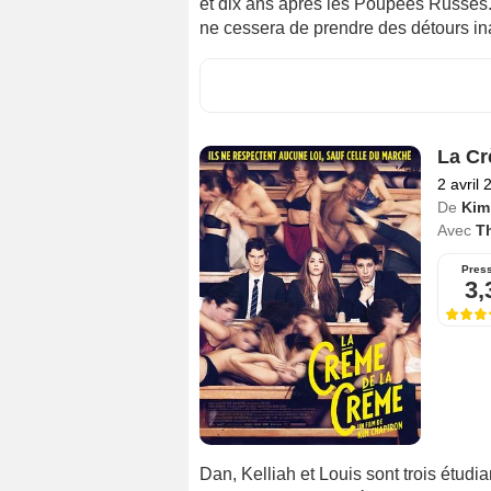
et dix ans après les Poupées Russes. 
ne cessera de prendre des détours in
La Cr
2 avril 
De
Kim
Avec
T
Pres
3,
Dan, Kelliah et Louis sont trois étud