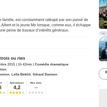
e famille, est constamment rattrapé par son passé de
o, Albert et la jeune Mo lorsque, comme eux, il échappe
une peine de travaux d’intérêts généraux.
trois ou rien
mbre 2015
|
1h 42min
|
Comédie dramatique
iron
B
heiron
,
Leïla Bekhti
,
Gérard Darmon
se
Spectateurs
Mes amis
6
4,2
--
'