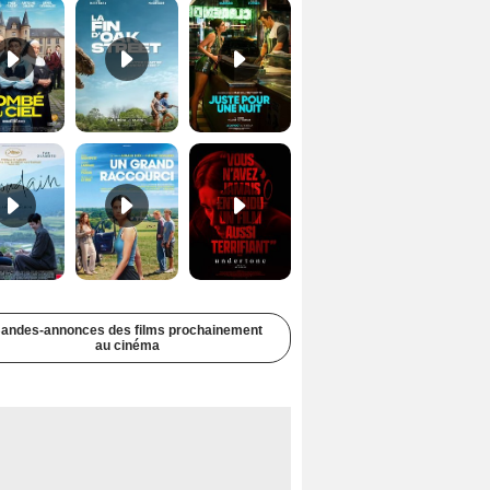
Soudain Bande-annonce VF STFR
Un grand raccourci Bande-annonce VF
Undertone Bande-annonce VO STFR
andes-annonces des films prochainement
au cinéma