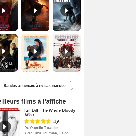
Le Triangle d'or Bande-annonce VF
Les Matins merveilleux Bande-annonce VF
De la Comédie-Française Teaser VF
Bandes-annonces à ne pas manquer
illeurs films à l'affiche
Kill Bill: The Whole Bloody
Affair
4,6
De Quentin Tarantino
Avec Uma Thurman, David