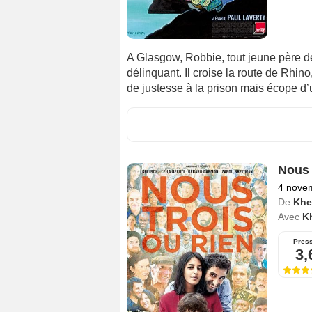
A Glasgow, Robbie, tout jeune père d
délinquant. Il croise la route de Rhin
de justesse à la prison mais écope d’
Nous 
4 nove
De
Khe
Avec
K
Pres
3,