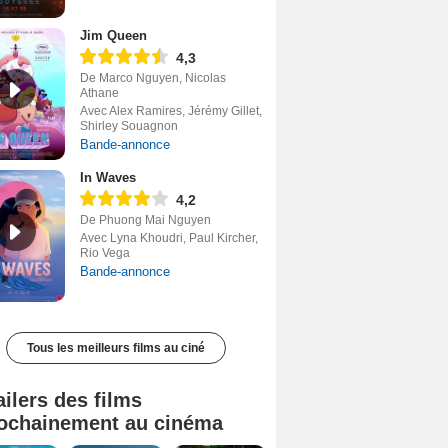
Jim Queen
4,3
De Marco Nguyen, Nicolas
Athane
Avec Alex Ramires, Jérémy Gillet,
Shirley Souagnon
Bande-annonce
In Waves
4,2
De Phuong Mai Nguyen
Avec Lyna Khoudri, Paul Kircher,
Rio Vega
Bande-annonce
Tous les meilleurs films au ciné
ailers des films
ochainement au cinéma
Tombé du ciel Bande-annonce VF
La fin d’Oak Street Bande-annonce VO STFR
Juste pour une nuit Bande-annonce VO STFR