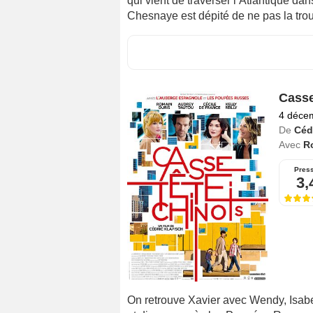
qui vient de traverser l’Atlantique dan
Chesnaye est dépité de ne pas la trou
Casse
4 déce
De
Céd
Avec
R
Pres
3,
On retrouve Xavier avec Wendy, Isabe