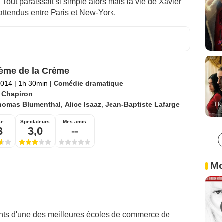
Tout paraissait si simple alors mais la vie de Xavier
attendus entre Paris et New-York.
ème de la Crème
2014
|
1h 30min
|
Comédie dramatique
 Chapiron
homas Blumenthal
,
Alice Isaaz
,
Jean-Baptiste Lafarge
se
Spectateurs
Mes amis
3
3,0
--
Me
iants d'une des meilleures écoles de commerce de