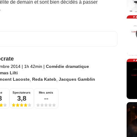
’élite de demain et sont bien décidés à passer
.
crate
embre 2014
|
1h 42min
|
Comédie dramatique
mas Lilti
incent Lacoste
,
Reda Kateb
,
Jacques Gamblin
se
Spectateurs
Mes amis
8
3,8
--