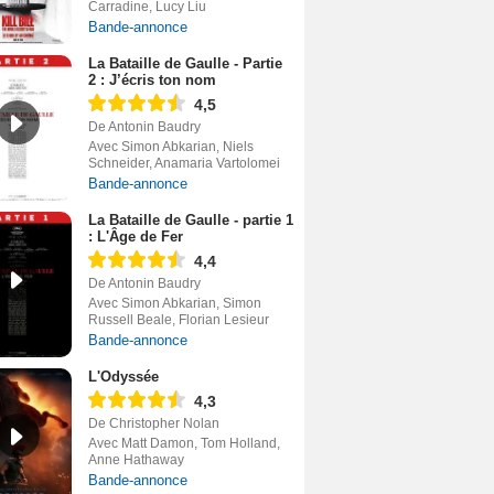
Carradine, Lucy Liu
Bande-annonce
La Bataille de Gaulle - Partie
2 : J’écris ton nom
4,5
De Antonin Baudry
Avec Simon Abkarian, Niels
Schneider, Anamaria Vartolomei
Bande-annonce
La Bataille de Gaulle - partie 1
: L'Âge de Fer
4,4
De Antonin Baudry
Avec Simon Abkarian, Simon
Russell Beale, Florian Lesieur
Bande-annonce
L'Odyssée
4,3
De Christopher Nolan
Avec Matt Damon, Tom Holland,
Anne Hathaway
Bande-annonce