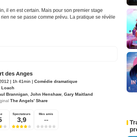
 il en est certain. Mais pour son premier stage
, rien ne se passe comme prévu. La pratique se révèle
rt des Anges
 2012
|
1h 41min
|
Comédie dramatique
 Loach
aul Brannigan
,
John Henshaw
,
Gary Maitland
iginal
The Angels' Share
se
Spectateurs
Mes amis
5
3,9
--
Tr
pr