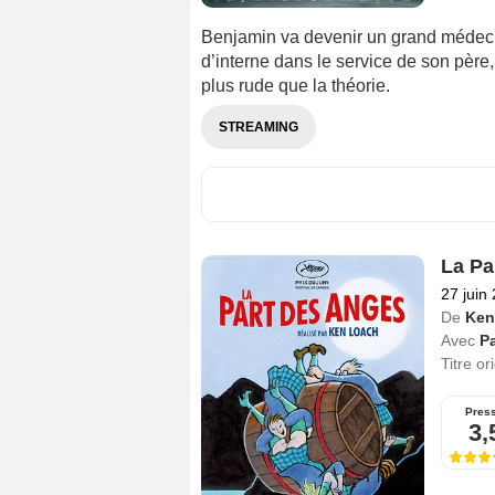
Benjamin va devenir un grand médecin,
d’interne dans le service de son père
plus rude que la théorie.
STREAMING
La Pa
27 juin
De
Ken
Avec
P
Titre or
Pres
3,