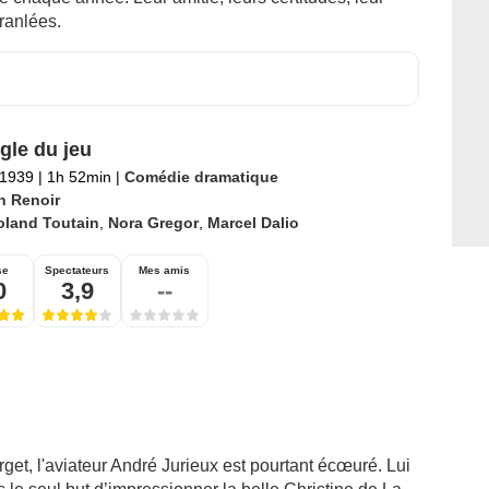
ranlées.
gle du jeu
t 1939
|
1h 52min
|
Comédie dramatique
n Renoir
oland Toutain
,
Nora Gregor
,
Marcel Dalio
se
Spectateurs
Mes amis
0
3,9
--
rget, l'aviateur André Jurieux est pourtant écœuré. Lui