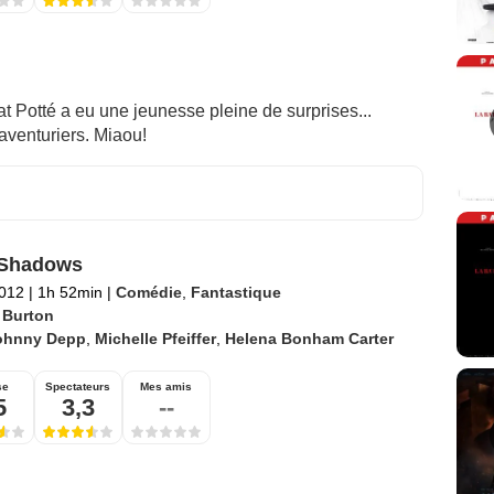
t Potté a eu une jeunesse pleine de surprises...
 aventuriers. Miaou!
 Shadows
2012
|
1h 52min
|
Comédie
,
Fantastique
 Burton
ohnny Depp
,
Michelle Pfeiffer
,
Helena Bonham Carter
se
Spectateurs
Mes amis
5
3,3
--