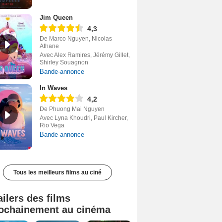
Jim Queen
4,3
De Marco Nguyen, Nicolas
Athane
Avec Alex Ramires, Jérémy Gillet,
Shirley Souagnon
Bande-annonce
In Waves
4,2
De Phuong Mai Nguyen
Avec Lyna Khoudri, Paul Kircher,
Rio Vega
Bande-annonce
Tous les meilleurs films au ciné
ailers des films
ochainement au cinéma
Tombé du ciel Bande-annonce VF
La fin d’Oak Street Bande-annonce VO STFR
Juste pour une nuit Bande-annonce VO STFR