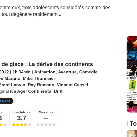
’entre eux, trois adolescents considérés comme des
s tout dégénère rapidement...
 de glace : La dérive des continents
 2012
|
1h 34min
|
Animation
,
Aventure
,
Comédie
ve Martino
,
Mike Thurmeier
érard Lanvin
,
Ray Romano
,
Vincent Cassel
iginal
Ice Age: Continental Drift
s 6 ans
se
Spectateurs
Mes amis
3
3,7
--
To