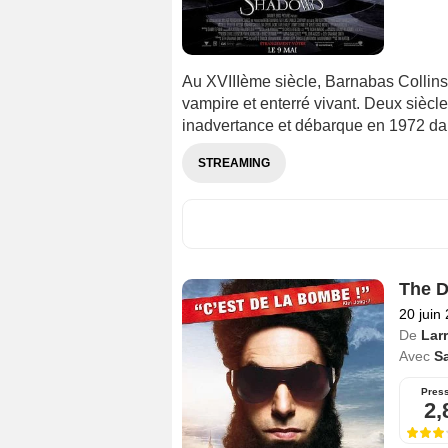
Au XVIIIème siècle, Barnabas Collins e
vampire et enterré vivant. Deux siècl
inadvertance et débarque en 1972 d
STREAMING
The D
20 juin
De
Lar
Avec
S
Pres
2,