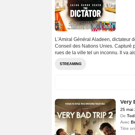
L'Amiral Général Aladeen, dictateur
Conseil des Nations Unies. Capturé p
rues de la ville tel un inconnu. Il va al
STREAMING
Very 
25 mai
De
Tod
Avec
B
Titre or