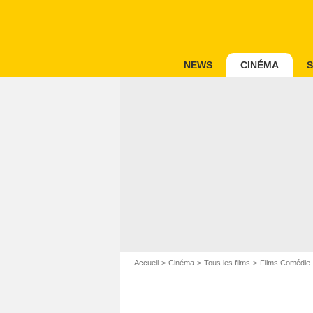
NEWS
CINÉMA
S
Accueil
Cinéma
Tous les films
Films Comédie