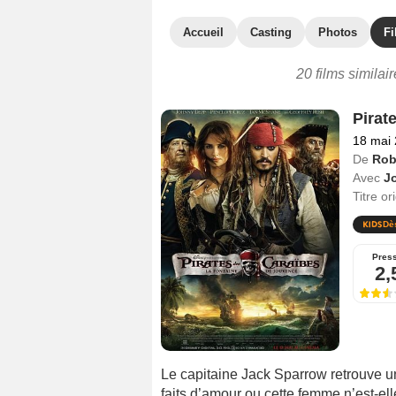
Accueil
Casting
Photos
Fi
20 films similai
Pirat
18 mai
De
Rob
Avec
J
Titre or
Dè
Pres
2,
Le capitaine Jack Sparrow retrouve un
faits d’amour ou cette femme n’est-el