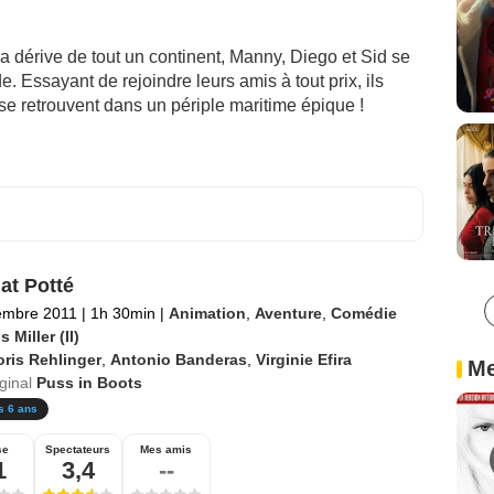
 dérive de tout un continent, Manny, Diego et Sid se
e. Essayant de rejoindre leurs amis à tout prix, ils
se retrouvent dans un périple maritime épique !
at Potté
embre 2011
|
1h 30min
|
Animation
,
Aventure
,
Comédie
s Miller (II)
ris Rehlinger
,
Antonio Banderas
,
Virginie Efira
Me
iginal
Puss in Boots
s 6 ans
se
Spectateurs
Mes amis
1
3,4
--