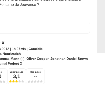
e Fontaine de Jouvence ?
t X
s 2012
|
1h 27min
|
Comédie
a Nourizadeh
homas Mann (II)
,
Oliver Cooper
,
Jonathan Daniel Brown
iginal
Project X
se
Spectateurs
Mes amis
0
3,1
--