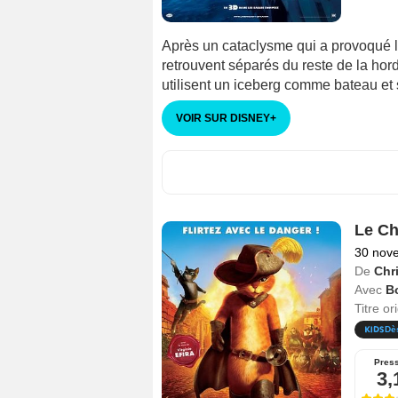
Après un cataclysme qui a provoqué la
retrouvent séparés du reste de la hord
utilisent un iceberg comme bateau et 
VOIR SUR DISNEY
+
Le Ch
30 nov
De
Chri
Avec
Bo
Titre or
Dè
Pres
3,