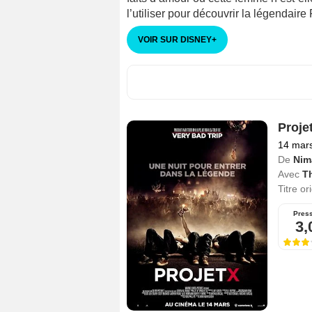
l’utiliser pour découvrir la légendair
VOIR SUR DISNEY
+
Proje
14 mar
De
Nim
Avec
T
Titre or
Pres
3,