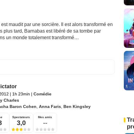
st maudit par une sorcière. Il est alors transformé en
es plus tard, Barnabas est libéré de sa tombe par
ans un monde totalement transformé…
ictator
 2012
|
1h 23min
|
Comédie
ry Charles
acha Baron Cohen
,
Anna Faris
,
Ben Kingsley
se
Spectateurs
Mes amis
Tr
8
3,0
--
pr