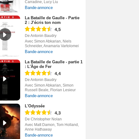
Carradine, Lucy Liu
Bande-annonce
La Bataille de Gaulle - Partie
2 : J’écris ton nom
4,5
De Antonin Baudry
Avec Simon Abkarian, Niels
Schneider, Anamaria Vartolomei
Bande-annonce
La Bataille de Gaulle - partie 1
: L'Âge de Fer
4,4
De Antonin Baudry
Avec Simon Abkarian, Simon
Russell Beale, Florian Lesieur
Bande-annonce
L'Odyssée
4,3
De Christopher Nolan
Avec Matt Damon, Tom Holland,
Anne Hathaway
Bande-annonce