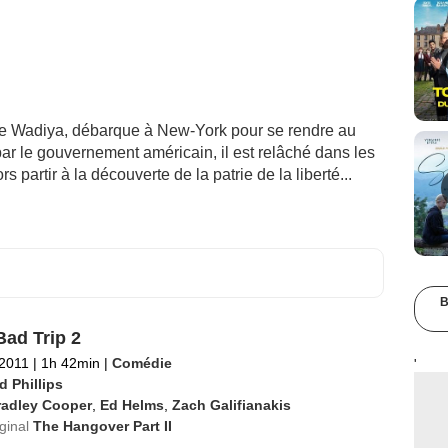
 de Wadiya, débarque à New-York pour se rendre au
ar le gouvernement américain, il est relâché dans les
ors partir à la découverte de la patrie de la liberté...
B
Bad Trip 2
 2011
|
1h 42min
|
Comédie
'
d Phillips
radley Cooper
,
Ed Helms
,
Zach Galifianakis
iginal
The Hangover Part II