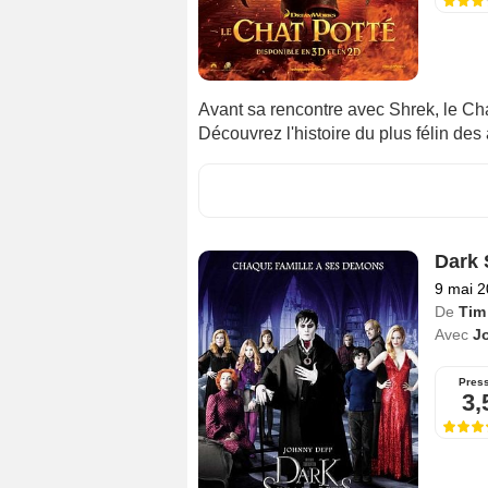
Avant sa rencontre avec Shrek, le Cha
Découvrez l'histoire du plus félin des
Dark
9 mai 
De
Tim
Avec
J
Pres
3,