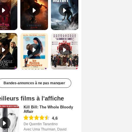
Le Triangle d'or Bande-annonce VF
Les Matins merveilleux Bande-annonce VF
De la Comédie-Française Teaser VF
Bandes-annonces à ne pas manquer
illeurs films à l'affiche
Kill Bill: The Whole Bloody
Affair
4,6
De Quentin Tarantino
Avec Uma Thurman, David