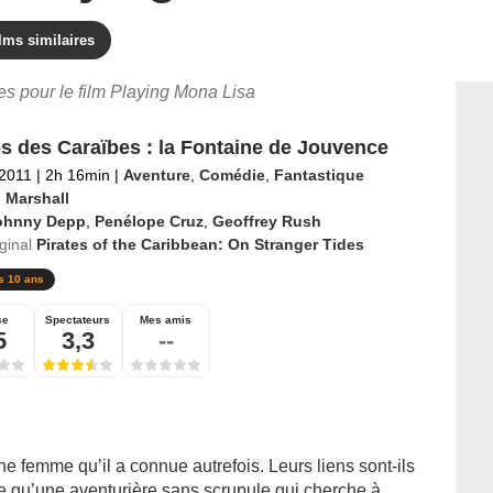
lms similaires
res pour le film Playing Mona Lisa
es des Caraïbes : la Fontaine de Jouvence
 2011
|
2h 16min
|
Aventure
,
Comédie
,
Fantastique
 Marshall
ohnny Depp
,
Penélope Cruz
,
Geoffrey Rush
iginal
Pirates of the Caribbean: On Stranger Tides
s 10 ans
se
Spectateurs
Mes amis
5
3,3
--
e femme qu’il a connue autrefois. Leurs liens sont-ils
le qu’une aventurière sans scrupule qui cherche à