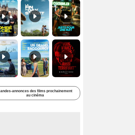
Soudain Bande-annonce VF STFR
Un grand raccourci Bande-annonce VF
Undertone Bande-annonce VO STFR
andes-annonces des films prochainement
au cinéma