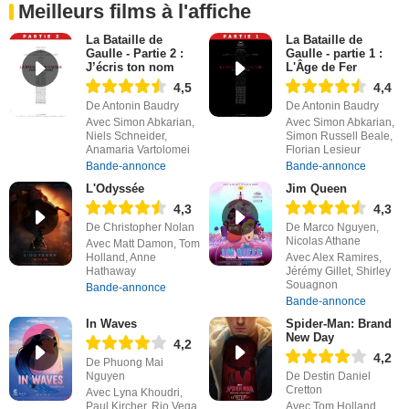
Meilleurs films à l'affiche
La Bataille de
La Bataille de
Gaulle - Partie 2 :
Gaulle - partie 1 :
J’écris ton nom
L'Âge de Fer
4,5
4,4
De Antonin Baudry
De Antonin Baudry
Avec Simon Abkarian,
Avec Simon Abkarian,
Niels Schneider,
Simon Russell Beale,
Anamaria Vartolomei
Florian Lesieur
Bande-annonce
Bande-annonce
L'Odyssée
Jim Queen
4,3
4,3
De Christopher Nolan
De Marco Nguyen,
Nicolas Athane
Avec Matt Damon, Tom
Holland, Anne
Avec Alex Ramires,
Hathaway
Jérémy Gillet, Shirley
Souagnon
Bande-annonce
Bande-annonce
In Waves
Spider-Man: Brand
New Day
4,2
4,2
De Phuong Mai
Nguyen
De Destin Daniel
Cretton
Avec Lyna Khoudri,
Paul Kircher, Rio Vega
Avec Tom Holland,