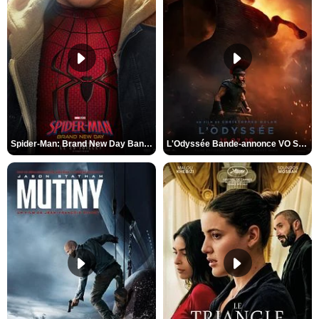
Spider-Man: Brand New Day Bande-annonce VO STFR
L'Odyssée Bande-annonce VO STFR