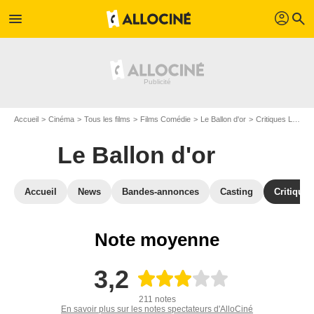
profil
menu
search
Accueil
Cinéma
Tous les films
Films Comédie
Le Ballon d'or
Critiques Le Ballon d'or
Le Ballon d'or
Accueil
News
Bandes-annonces
Casting
Critiques
Note moyenne
3,2
211 notes
En savoir plus sur les notes spectateurs d'AlloCiné