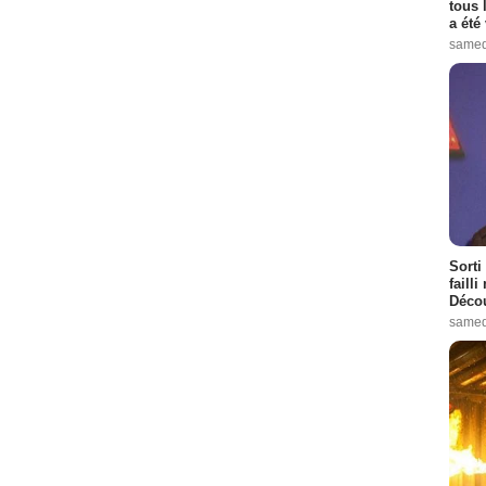
tous 
a été 
samed
Sorti
failli
Décou
samed