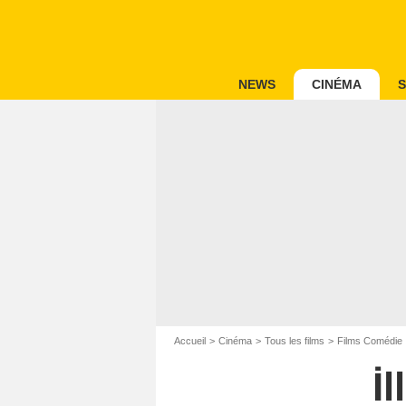
NEWS
CINÉMA
S
Accueil
Cinéma
Tous les films
Films Comédie
İ