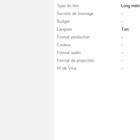
Type de film
Long métr
Secrets de tournage
-
Budget
-
Langues
Turc
Format production
-
Couleur
-
Format audio
-
Format de projection
-
N° de Visa
-