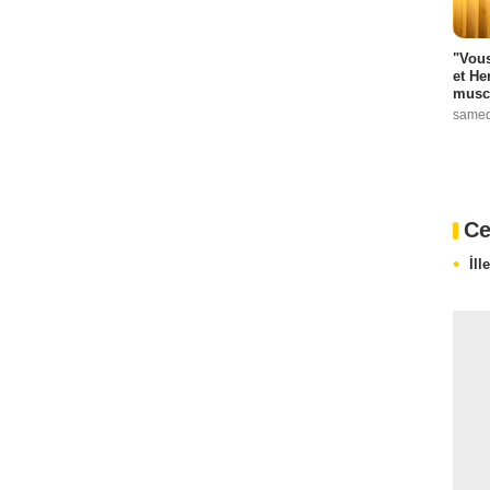
"Vous
et He
muscl
samed
Ce
İll