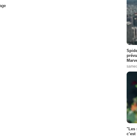
age
Spide
prévu
Marve
samed
"Les 
c’est