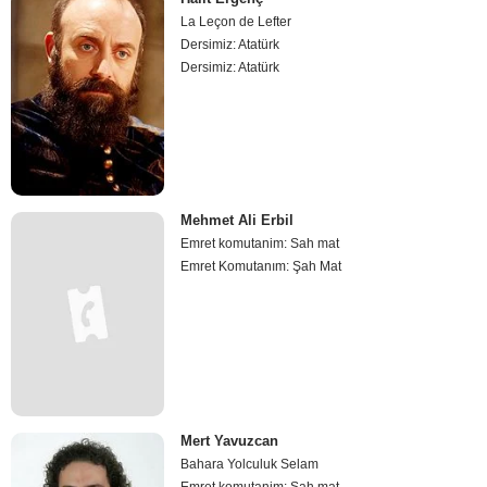
La Leçon de Lefter
Dersimiz: Atatürk
Dersimiz: Atatürk
Mehmet Ali Erbil
Emret komutanim: Sah mat
Emret Komutanım: Şah Mat
Mert Yavuzcan
Bahara Yolculuk Selam