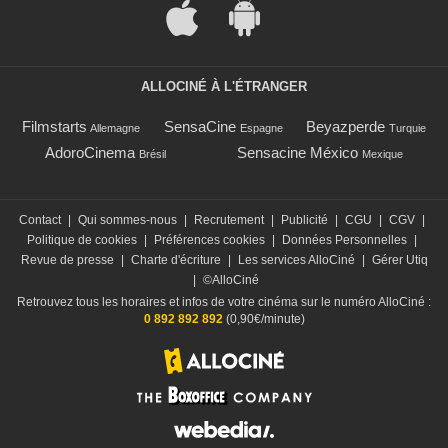
ALLOCINÉ À L'ÉTRANGER
Filmstarts
SensaCine
Beyazperde
Allemagne
Espagne
Turquie
AdoroCinema
Sensacine México
Brésil
Mexique
Contact
|
Qui sommes-nous
|
Recrutement
|
Publicité
|
CGU
|
CGV
|
Politique de cookies
|
Préférences cookies
|
Données Personnelles
|
Revue de presse
|
Charte d'écriture
|
Les services AlloCiné
|
Gérer Utiq
|
©AlloCiné
Retrouvez tous les horaires et infos de votre cinéma sur le numéro AlloCiné :
0 892 892 892
(0,90€/minute)