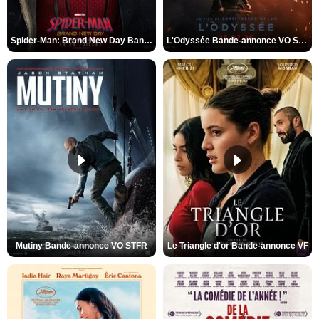
Spider-Man: Brand New Day Bande-annonce VO STFR
L'Odyssée Bande-annonce VO STFR
Mutiny Bande-annonce VO STFR
Le Triangle d'or Bande-annonce VF