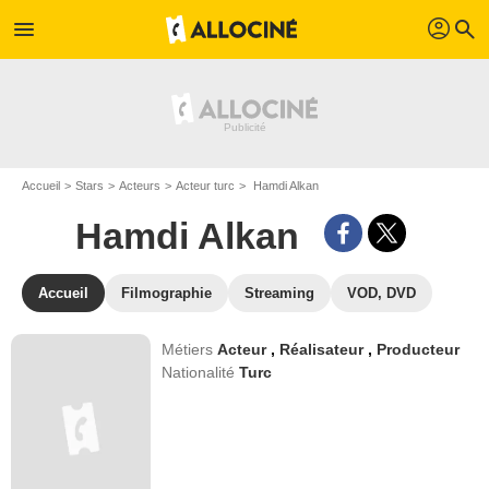
profil
menu
search
Accueil
Stars
Acteurs
Acteur turc
Hamdi Alkan
Hamdi Alkan
Accueil
Filmographie
Streaming
VOD, DVD
Métiers
Acteur
,
Réalisateur
,
Producteur
Nationalité
Turc