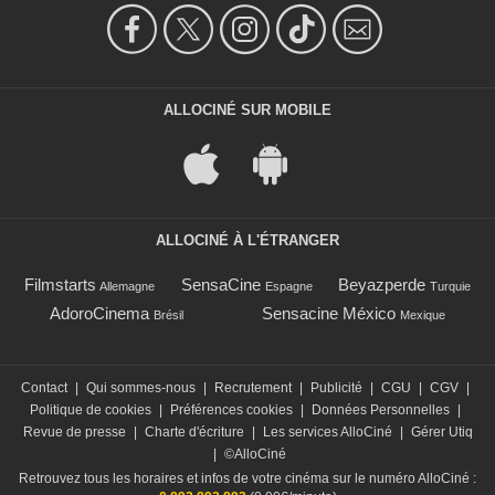
ALLOCINÉ SUR MOBILE
ALLOCINÉ À L'ÉTRANGER
Filmstarts
SensaCine
Beyazperde
Allemagne
Espagne
Turquie
AdoroCinema
Sensacine México
Brésil
Mexique
Contact
|
Qui sommes-nous
|
Recrutement
|
Publicité
|
CGU
|
CGV
|
Politique de cookies
|
Préférences cookies
|
Données Personnelles
|
Revue de presse
|
Charte d'écriture
|
Les services AlloCiné
|
Gérer Utiq
|
©AlloCiné
Retrouvez tous les horaires et infos de votre cinéma sur le numéro AlloCiné :