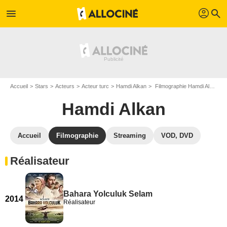
profil
menu
search
Accueil
Stars
Acteurs
Acteur turc
Hamdi Alkan
Filmographie Hamdi Alkan
Hamdi Alkan
Accueil
Filmographie
Streaming
VOD, DVD
Réalisateur
Bahara Yolculuk Selam
2014
Réalisateur