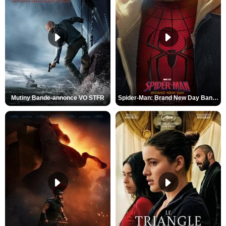
Mutiny Bande-annonce VO STFR
Spider-Man: Brand New Day Bande-annonce VO STFR