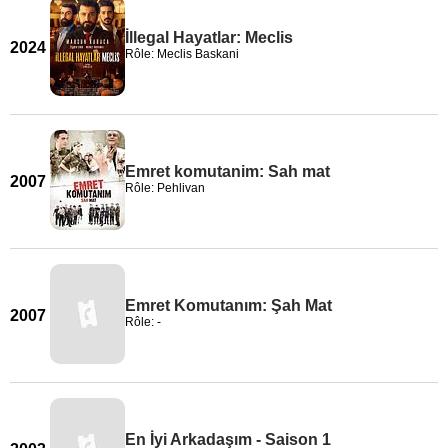
İllegal Hayatlar: Meclis
2024
Rôle: Meclis Baskani
Emret komutanim: Sah mat
2007
Rôle: Pehlivan
Emret Komutanım: Şah Mat
2007
Rôle: -
En İyi Arkadaşım - Saison 1