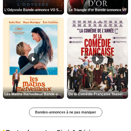
L'Odyssée Bande-annonce VO STFR
Le Triangle d'or Bande-annonce VF
Les Matins merveilleux Bande-annonce VF
De la Comédie-Française Teaser VF
Bandes-annonces à ne pas manquer